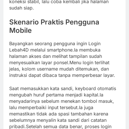
koneksi stabil, lalu coba kembali jika halaman
sudah siap.
Skenario Praktis Pengguna
Mobile
Bayangkan seorang pengguna ingin Login
Lebah4D melalui smartphone.Ia membuka
halaman akses dan melihat tampilan sudah
menyesuaikan layar ponsel.Menu login terlihat
jelas, kolom username mudah ditemukan, dan
instruksi dapat dibaca tanpa memperbesar layar.
Saat memasukkan kata sandi, keyboard otomatis
mengubah huruf pertama menjadi kapital.Ia
menyadarinya sebelum menekan tombol masuk,
lalu memperbaiki input tersebut.Ia juga
memastikan tidak ada spasi tambahan karena
sebelumnya menyalin kata sandi dari catatan
pribadi.Setelah semua data benar, proses login