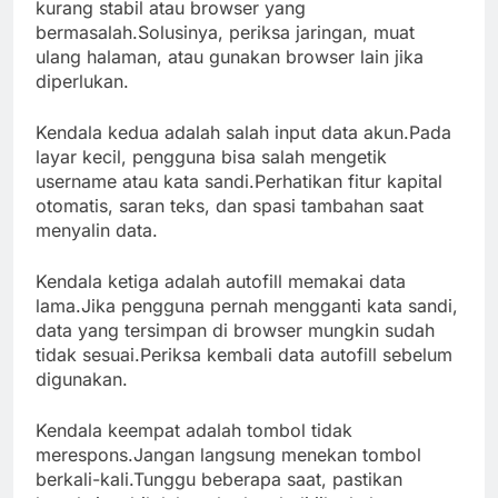
kurang stabil atau browser yang
bermasalah.Solusinya, periksa jaringan, muat
ulang halaman, atau gunakan browser lain jika
diperlukan.
Kendala kedua adalah salah input data akun.Pada
layar kecil, pengguna bisa salah mengetik
username atau kata sandi.Perhatikan fitur kapital
otomatis, saran teks, dan spasi tambahan saat
menyalin data.
Kendala ketiga adalah autofill memakai data
lama.Jika pengguna pernah mengganti kata sandi,
data yang tersimpan di browser mungkin sudah
tidak sesuai.Periksa kembali data autofill sebelum
digunakan.
Kendala keempat adalah tombol tidak
merespons.Jangan langsung menekan tombol
berkali-kali.Tunggu beberapa saat, pastikan