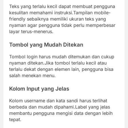
Teks yang terlalu kecil dapat membuat pengguna
kesulitan memahami instruksi.Tampilan mobile-
friendly sebaiknya memiliki ukuran teks yang
nyaman agar pengguna tidak perlu memperbesar
layar terus-menerus.
Tombol yang Mudah Ditekan
Tombol login harus mudah ditemukan dan cukup
nyaman ditekan.Jika tombol terlalu kecil atau
terlalu dekat dengan elemen lain, pengguna bisa
salah menekan menu.
Kolom Input yang Jelas
Kolom username dan kata sandi harus terlihat
berbeda dan mudah dipahami.Label yang jelas
membantu pengguna mengisi data dengan lebih
tepat.