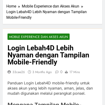
Home
Mobile Experience dan Akses Akun
Login Lebah4D Lebih Nyaman dengan Tampilan
Mobile-Friendly
MOBILE EXPERIENCE DAN AKSES AKUN
Login Lebah4D Lebih
Nyaman dengan Tampilan
Mobile-Friendly
0
33cee26
3 Months Ago
17 Mins
Panduan Login Lebah4D mobile-friendly untuk
akses akun yang lebih nyaman, aman, jelas, dan
mudah digunakan melalui perangkat ponsel.
Mengapa Tampilan Mobile-