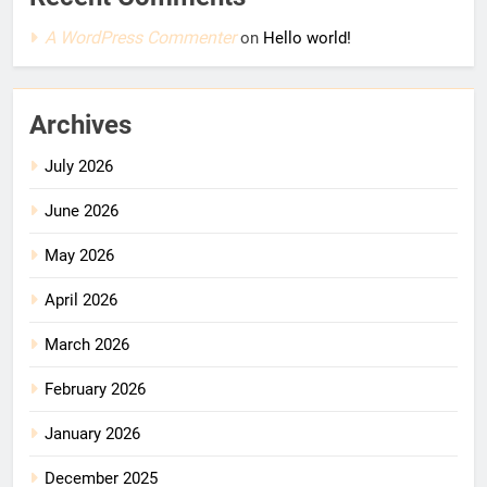
A WordPress Commenter
on
Hello world!
Archives
July 2026
June 2026
May 2026
April 2026
March 2026
February 2026
January 2026
December 2025