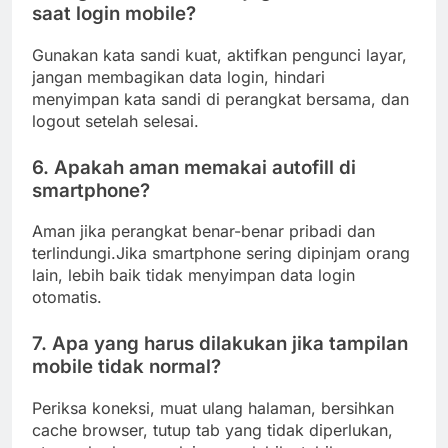
saat login mobile?
Gunakan kata sandi kuat, aktifkan pengunci layar,
jangan membagikan data login, hindari
menyimpan kata sandi di perangkat bersama, dan
logout setelah selesai.
6. Apakah aman memakai autofill di
smartphone?
Aman jika perangkat benar-benar pribadi dan
terlindungi.Jika smartphone sering dipinjam orang
lain, lebih baik tidak menyimpan data login
otomatis.
7. Apa yang harus dilakukan jika tampilan
mobile tidak normal?
Periksa koneksi, muat ulang halaman, bersihkan
cache browser, tutup tab yang tidak diperlukan,