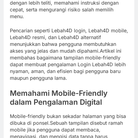
dengan lebih teliti, memahami instruksi dengan
cepat, serta mengurangi risiko salah memilih
menu.
Pencarian seperti Lebah4D login, Lebah4D mobile,
Lebah4D resmi, dan Lebah4D alternatif
menunjukkan bahwa pengguna membutuhkan
akses yang jelas dan mudah dipahami.Artikel ini
membahas bagaimana tampilan mobile-friendly
dapat membuat pengalaman Login Lebah4D lebih
nyaman, aman, dan efisien bagi pengguna baru
maupun pengguna lama.
Memahami Mobile-Friendly
dalam Pengalaman Digital
Mobile-friendly bukan sekadar halaman yang bisa
dibuka di ponsel.Sebuah tampilan disebut ramah
mobile jika pengguna dapat membaca,
menavigasi, dan mengisi data tanpa harus