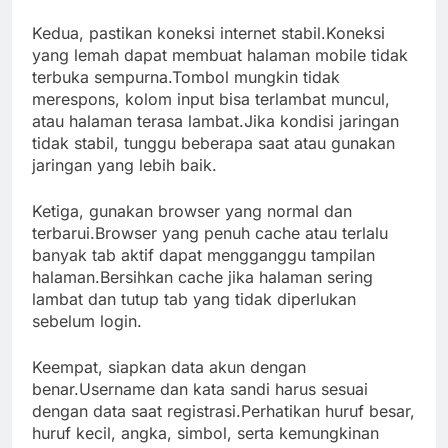
Kedua, pastikan koneksi internet stabil.Koneksi
yang lemah dapat membuat halaman mobile tidak
terbuka sempurna.Tombol mungkin tidak
merespons, kolom input bisa terlambat muncul,
atau halaman terasa lambat.Jika kondisi jaringan
tidak stabil, tunggu beberapa saat atau gunakan
jaringan yang lebih baik.
Ketiga, gunakan browser yang normal dan
terbarui.Browser yang penuh cache atau terlalu
banyak tab aktif dapat mengganggu tampilan
halaman.Bersihkan cache jika halaman sering
lambat dan tutup tab yang tidak diperlukan
sebelum login.
Keempat, siapkan data akun dengan
benar.Username dan kata sandi harus sesuai
dengan data saat registrasi.Perhatikan huruf besar,
huruf kecil, angka, simbol, serta kemungkinan