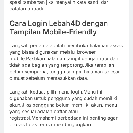
spasi tambahan jika menyalin kata sandi dari
catatan pribadi.
Cara Login Lebah4D dengan
Tampilan Mobile-Friendly
Langkah pertama adalah membuka halaman akses
yang biasa digunakan melalui browser
mobile.Pastikan halaman tampil dengan rapi dan
tidak ada bagian yang terpotong.Jika tampilan
belum sempurna, tunggu sampai halaman selesai
dimuat sebelum memasukkan data.
Langkah kedua, pilih menu login.Menu ini
digunakan untuk pengguna yang sudah memiliki
akun.Jika pengguna belum memiliki akun, menu
yang sesuai adalah daftar atau
registrasi.Memahami perbedaan ini penting agar
proses tidak terasa membingungkan.