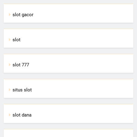
slot gacor
slot
slot 777
situs slot
slot dana