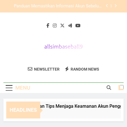
Skip
Panduan Menghindari Akses KAYA787 Login
to
melalui Jaringan Publik
content
Cara Memeriksa Data Akun sebelum
Menggunakan KAYA787 Login
LEBAH4D Login dan Tips Menjaga Keamanan
Akun Pengguna
Panduan Memastikan Informasi Akun Sebelum
Login KAYA787
Panduan Menghindari Akses KAYA787 Login
melalui Jaringan Publik
All Sim Baseball
Mainkan Baseball Online Di All Sim Baseball
Cara Memeriksa Data Akun sebelum
NEWSLETTER
RANDOM NEWS
9
Menggunakan KAYA787 Login
9. Pengalaman Game Yang Seru Dan
Realistis.
MENU
BAH4D Login dan Tips Menjaga Keamanan Akun Pengguna
HEADLINES
Weeks Ago