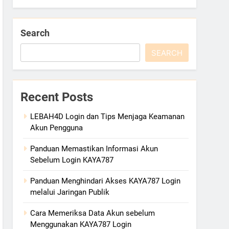
Search
SEARCH
Recent Posts
LEBAH4D Login dan Tips Menjaga Keamanan
Akun Pengguna
Panduan Memastikan Informasi Akun
Sebelum Login KAYA787
Panduan Menghindari Akses KAYA787 Login
melalui Jaringan Publik
Cara Memeriksa Data Akun sebelum
Menggunakan KAYA787 Login