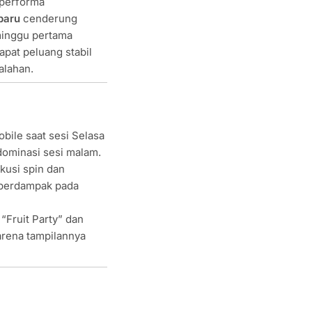
h performa
baru
cenderung
minggu pertama
pat peluang stabil
alahan.
ile saat sesi Selasa
ominasi sesi malam.
kusi spin dan
a berdampak pada
 “Fruit Party” dan
arena tampilannya