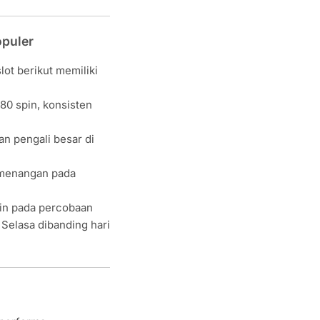
puler
ot berikut memiliki
80 spin, konsisten
an pengali besar di
emenangan pada
pin pada percobaan
 Selasa dibanding hari