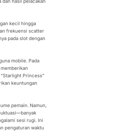
 dan hasil pelacakan
gan kecil hingga
an frekuensi scatter
nya pada slot dengan
guna mobile. Pada
if memberikan
 “Starlight Princess”
rikan keuntungan
olume pemain. Namun,
fluktuasi—banyak
lami sesi rugi. Ini
n pengaturan waktu