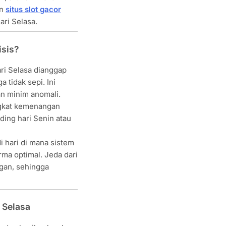
an
situs slot
gacor
ari Selasa.
isis?
ari Selasa dianggap
 tidak sepi. Ini
an minim anomali.
ngkat kemenangan
ing hari Senin atau
di hari di mana sistem
ma optimal. Jeda dari
ngan, sehingga
 Selasa