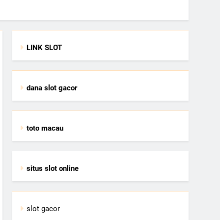
LINK SLOT
dana slot gacor
toto macau
situs slot online
slot gacor