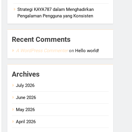
Strategi KAYA787 dalam Menghadirkan
Pengalaman Pengguna yang Konsisten
Recent Comments
A WordPress Commenter
on
Hello world!
Archives
July 2026
June 2026
May 2026
April 2026