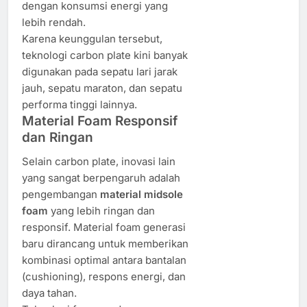
dengan konsumsi energi yang
lebih rendah.
Karena keunggulan tersebut,
teknologi carbon plate kini banyak
digunakan pada sepatu lari jarak
jauh, sepatu maraton, dan sepatu
performa tinggi lainnya.
Material Foam Responsif
dan Ringan
Selain carbon plate, inovasi lain
yang sangat berpengaruh adalah
pengembangan
material midsole
foam
yang lebih ringan dan
responsif. Material foam generasi
baru dirancang untuk memberikan
kombinasi optimal antara bantalan
(cushioning), respons energi, dan
daya tahan.