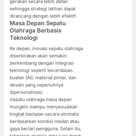
gerakan secara lebih detail
sehingga strategi latihan dapat
dirancang dengan lebih efektif.
Masa Depan Sepatu
Olahraga Berbasis
Teknologi
Ke depan, inovasi sepatu olahraga
diperkirakan akan semakin
berkembang dengan integrasi
teknologi seperti kecerdasan
buatan (AI), material pintar, dan
desain yang sepenuhnya
dipersonalisasi.
Sepatu olahraga masa depan
mungkin mampu menyesuaikan
tingkat bantalan secara otomatis
berdasarkan kondisi medan atau
gaya berlari pengguna. Selain itu,
teknologi analisis data juga dapat