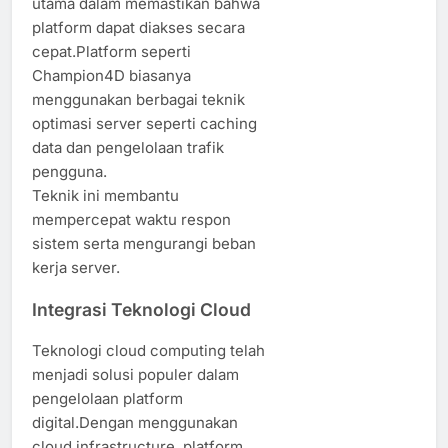
utama dalam memastikan bahwa
platform dapat diakses secara
cepat.Platform seperti
Champion4D biasanya
menggunakan berbagai teknik
optimasi server seperti caching
data dan pengelolaan trafik
pengguna.
Teknik ini membantu
mempercepat waktu respon
sistem serta mengurangi beban
kerja server.
Integrasi Teknologi Cloud
Teknologi cloud computing telah
menjadi solusi populer dalam
pengelolaan platform
digital.Dengan menggunakan
cloud infrastructure, platform