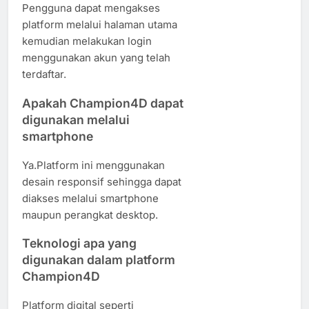
Pengguna dapat mengakses
platform melalui halaman utama
kemudian melakukan login
menggunakan akun yang telah
terdaftar.
Apakah Champion4D dapat
digunakan melalui
smartphone
Ya.Platform ini menggunakan
desain responsif sehingga dapat
diakses melalui smartphone
maupun perangkat desktop.
Teknologi apa yang
digunakan dalam platform
Champion4D
Platform digital seperti