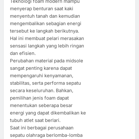
Teknologi foam modern mampu
menyerap benturan saat kaki
menyentuh tanah dan kemudian
mengembalikan sebagian energi
tersebut ke langkah berikutnya.
Hal ini membuat pelari merasakan
sensasi langkah yang lebih ringan
dan efisien.
Perubahan material pada midsole
sangat penting karena dapat
mempengaruhi kenyamanan,
stabilitas, serta performa sepatu
secara keseluruhan. Bahkan,
pemilihan jenis foam dapat
menentukan seberapa besar
energi yang dapat dikembalikan ke
tubuh atlet saat berlari.
Saat ini berbagai perusahaan
sepatu olahraga berlomba-lomba