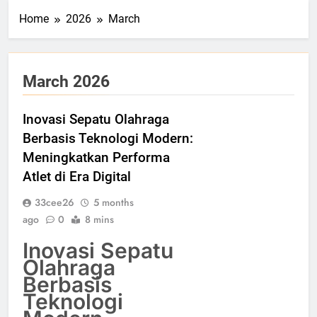
Home
2026
March
March 2026
Inovasi Sepatu Olahraga
Berbasis Teknologi Modern:
Meningkatkan Performa
Atlet di Era Digital
33cee26
5 months
ago
0
8 mins
Inovasi Sepatu
Olahraga
Berbasis
Teknologi