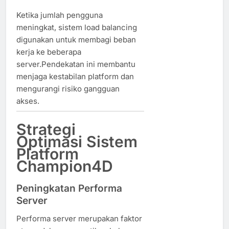
Ketika jumlah pengguna
meningkat, sistem load balancing
digunakan untuk membagi beban
kerja ke beberapa
server.Pendekatan ini membantu
menjaga kestabilan platform dan
mengurangi risiko gangguan
akses.
Strategi
Optimasi Sistem
Platform
Champion4D
Peningkatan Performa
Server
Performa server merupakan faktor