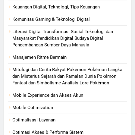
Keuangan Digital, Teknologi, Tips Keuangan
Komunitas Gaming & Teknologi Digital
Literasi Digital Transformasi Sosial Teknologi dan
Masyarakat Pendidikan Digital Budaya Digital
Pengembangan Sumber Daya Manusia
Manajemen Ritme Bermain
Mitologi dan Cerita Rakyat Pokémon Pokémon Langka
dan Misterius Sejarah dan Ramalan Dunia Pokémon
Fantasi dan Simbolisme Analisis Lore Pokémon
Mobile Experience dan Akses Akun
Mobile Optimization
Optimalisasi Layanan
Optimasi Akses & Performa Sistem