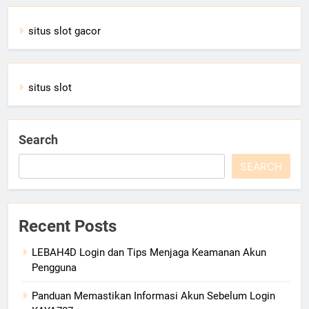
situs slot gacor
situs slot
Search
SEARCH
Recent Posts
LEBAH4D Login dan Tips Menjaga Keamanan Akun
Pengguna
Panduan Memastikan Informasi Akun Sebelum Login