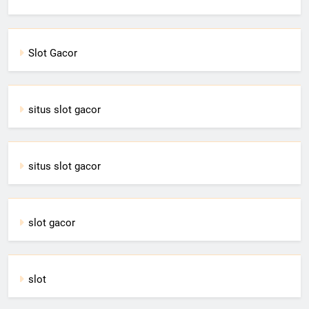
Slot Gacor
situs slot gacor
situs slot gacor
slot gacor
slot