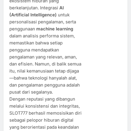
ekosistem hiburan yang
berkelanjutan. Integrasi
AI
(Artificial Intelligence)
untuk
personalisasi pengalaman, serta
penggunaan
machine learning
dalam analisis performa sistem,
memastikan bahwa setiap
pengguna mendapatkan
pengalaman yang relevan, aman,
dan efisien. Namun, di balik semua
itu, nilai kemanusiaan tetap dijaga
—bahwa teknologi hanyalah alat,
dan pengalaman pengguna adalah
pusat dari segalanya.
Dengan reputasi yang dibangun
melalui konsistensi dan integritas,
SLOT777 berhasil memosisikan diri
sebagai pelopor hiburan digital
yang berorientasi pada keandalan