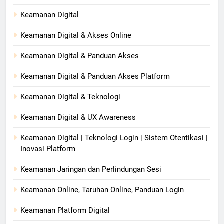
Keamanan Digital
Keamanan Digital & Akses Online
Keamanan Digital & Panduan Akses
Keamanan Digital & Panduan Akses Platform
Keamanan Digital & Teknologi
Keamanan Digital & UX Awareness
Keamanan Digital | Teknologi Login | Sistem Otentikasi |
Inovasi Platform
Keamanan Jaringan dan Perlindungan Sesi
Keamanan Online, Taruhan Online, Panduan Login
Keamanan Platform Digital