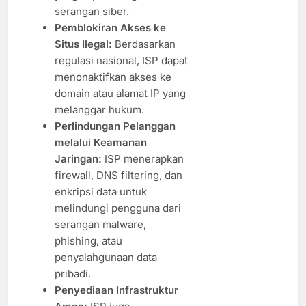
serangan siber.
Pemblokiran Akses ke
Situs Ilegal:
Berdasarkan
regulasi nasional, ISP dapat
menonaktifkan akses ke
domain atau alamat IP yang
melanggar hukum.
Perlindungan Pelanggan
melalui Keamanan
Jaringan:
ISP menerapkan
firewall, DNS filtering, dan
enkripsi data untuk
melindungi pengguna dari
serangan malware,
phishing, atau
penyalahgunaan data
pribadi.
Penyediaan Infrastruktur