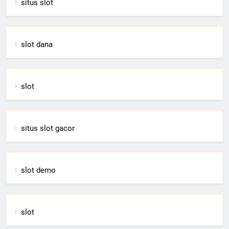
situs slot
slot dana
slot
situs slot gacor
slot demo
slot