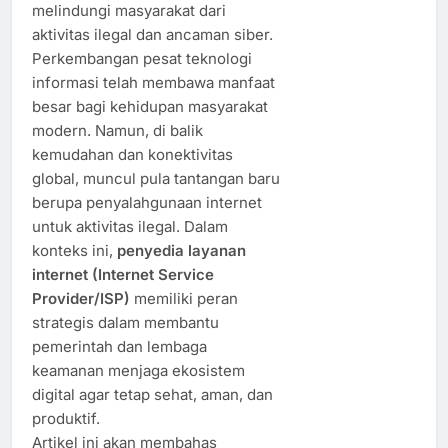
melindungi masyarakat dari
aktivitas ilegal dan ancaman siber.
Perkembangan pesat teknologi
informasi telah membawa manfaat
besar bagi kehidupan masyarakat
modern. Namun, di balik
kemudahan dan konektivitas
global, muncul pula tantangan baru
berupa penyalahgunaan internet
untuk aktivitas ilegal. Dalam
konteks ini,
penyedia layanan
internet (Internet Service
Provider/ISP)
memiliki peran
strategis dalam membantu
pemerintah dan lembaga
keamanan menjaga ekosistem
digital agar tetap sehat, aman, dan
produktif.
Artikel ini akan membahas