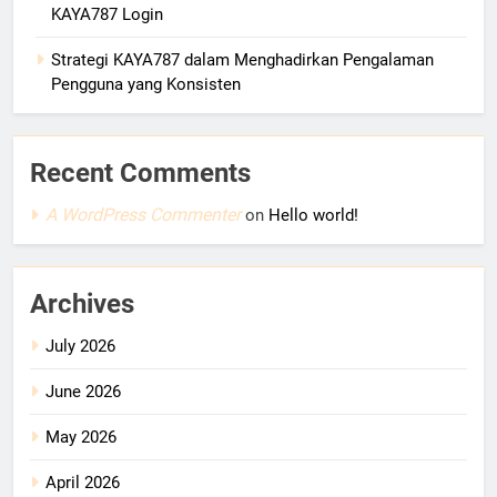
KAYA787 Login
Strategi KAYA787 dalam Menghadirkan Pengalaman
Pengguna yang Konsisten
Recent Comments
A WordPress Commenter
on
Hello world!
Archives
July 2026
June 2026
May 2026
April 2026