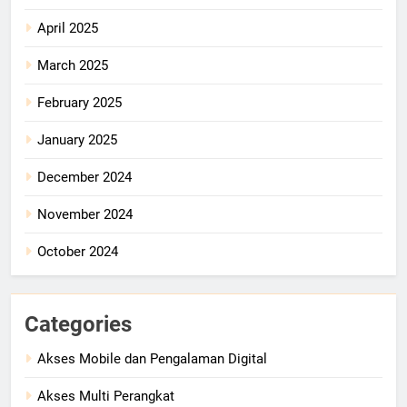
April 2025
March 2025
February 2025
January 2025
December 2024
November 2024
October 2024
Categories
Akses Mobile dan Pengalaman Digital
Akses Multi Perangkat