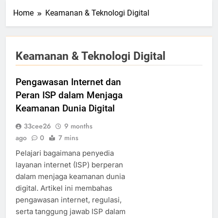
Home
Keamanan & Teknologi Digital
Keamanan & Teknologi Digital
Pengawasan Internet dan
Peran ISP dalam Menjaga
Keamanan Dunia Digital
33cee26
9 months
ago
0
7 mins
Pelajari bagaimana penyedia
layanan internet (ISP) berperan
dalam menjaga keamanan dunia
digital. Artikel ini membahas
pengawasan internet, regulasi,
serta tanggung jawab ISP dalam