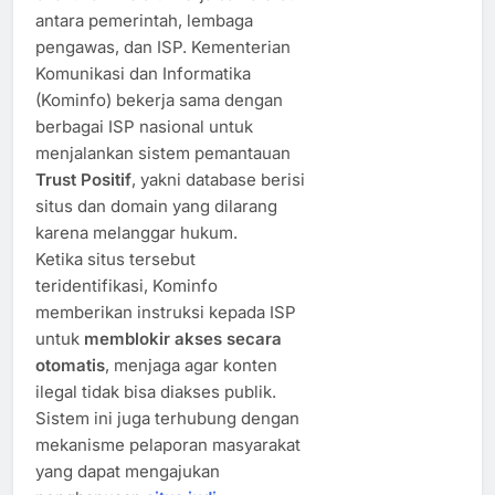
antara pemerintah, lembaga
pengawas, dan ISP. Kementerian
Komunikasi dan Informatika
(Kominfo) bekerja sama dengan
berbagai ISP nasional untuk
menjalankan sistem pemantauan
Trust Positif
, yakni database berisi
situs dan domain yang dilarang
karena melanggar hukum.
Ketika situs tersebut
teridentifikasi, Kominfo
memberikan instruksi kepada ISP
untuk
memblokir akses secara
otomatis
, menjaga agar konten
ilegal tidak bisa diakses publik.
Sistem ini juga terhubung dengan
mekanisme pelaporan masyarakat
yang dapat mengajukan