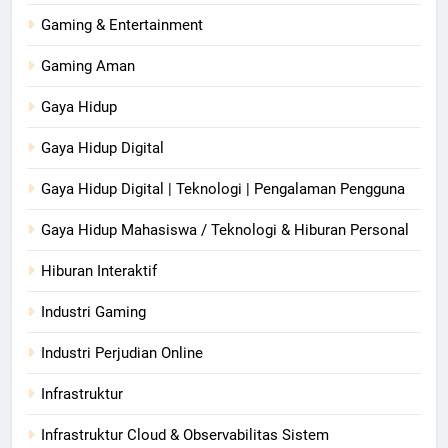
Gaming & Entertainment
Gaming Aman
Gaya Hidup
Gaya Hidup Digital
Gaya Hidup Digital | Teknologi | Pengalaman Pengguna
Gaya Hidup Mahasiswa / Teknologi & Hiburan Personal
Hiburan Interaktif
Industri Gaming
Industri Perjudian Online
Infrastruktur
Infrastruktur Cloud & Observabilitas Sistem