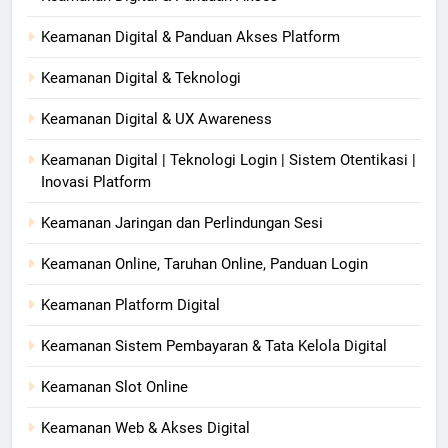
Keamanan Digital & Panduan Akses Platform
Keamanan Digital & Teknologi
Keamanan Digital & UX Awareness
Keamanan Digital | Teknologi Login | Sistem Otentikasi |
Inovasi Platform
Keamanan Jaringan dan Perlindungan Sesi
Keamanan Online, Taruhan Online, Panduan Login
Keamanan Platform Digital
Keamanan Sistem Pembayaran & Tata Kelola Digital
Keamanan Slot Online
Keamanan Web & Akses Digital