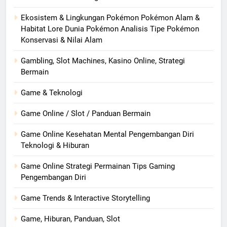
Ekosistem & Lingkungan Pokémon Pokémon Alam &
Habitat Lore Dunia Pokémon Analisis Tipe Pokémon
Konservasi & Nilai Alam
Gambling, Slot Machines, Kasino Online, Strategi
Bermain
Game & Teknologi
Game Online / Slot / Panduan Bermain
Game Online Kesehatan Mental Pengembangan Diri
Teknologi & Hiburan
Game Online Strategi Permainan Tips Gaming
Pengembangan Diri
Game Trends & Interactive Storytelling
Game, Hiburan, Panduan, Slot