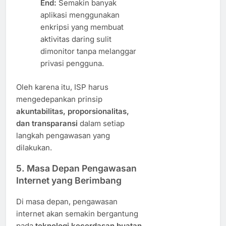
End:
Semakin banyak
aplikasi menggunakan
enkripsi yang membuat
aktivitas daring sulit
dimonitor tanpa melanggar
privasi pengguna.
Oleh karena itu, ISP harus
mengedepankan prinsip
akuntabilitas, proporsionalitas,
dan transparansi
dalam setiap
langkah pengawasan yang
dilakukan.
5. Masa Depan Pengawasan
Internet yang Berimbang
Di masa depan, pengawasan
internet akan semakin bergantung
pada
teknologi kecerdasan buatan