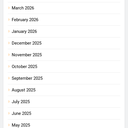
March 2026
February 2026
January 2026
December 2025
November 2025
October 2025
September 2025
August 2025
July 2025
June 2025
May 2025