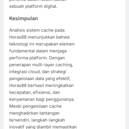
sebuah platform digital.
Kesimpulan
Analisis sistem cache pada
Horas88 menunjukkan bahwa
teknologi ini merupakan elemen
fundamental dalam menjaga
performa platform. Dengan
penerapan multi-layer caching,
integrasi cloud, dan strategi
pengelolaan data yang efektif,
Horas88 berhasil meningkatkan
kecepatan, efisiensi, dan
kenyamanan bagi penggunanya.
Meski pengelolaan cache
menghadirkan tantangan
tersendiri, langkah-langkah
inovatif yang diambil memastikan