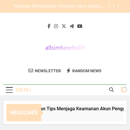
Skip
Panduan Menghindari Akses KAYA787 Login
to
melalui Jaringan Publik
content
Cara Memeriksa Data Akun sebelum
Menggunakan KAYA787 Login
LEBAH4D Login dan Tips Menjaga Keamanan
Akun Pengguna
Panduan Memastikan Informasi Akun Sebelum
Login KAYA787
Panduan Menghindari Akses KAYA787 Login
melalui Jaringan Publik
All Sim Baseball
Mainkan Baseball Online Di All Sim Baseball
Cara Memeriksa Data Akun sebelum
NEWSLETTER
RANDOM NEWS
9
Menggunakan KAYA787 Login
9. Pengalaman Game Yang Seru Dan
Realistis.
MENU
BAH4D Login dan Tips Menjaga Keamanan Akun Pengguna
HEADLINES
Weeks Ago