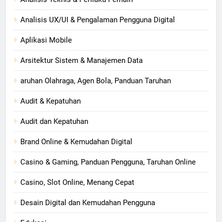
Analisis UX/UI & Pengalaman Pengguna Digital
Aplikasi Mobile
Arsitektur Sistem & Manajemen Data
aruhan Olahraga, Agen Bola, Panduan Taruhan
Audit & Kepatuhan
Audit dan Kepatuhan
Brand Online & Kemudahan Digital
Casino & Gaming, Panduan Pengguna, Taruhan Online
Casino, Slot Online, Menang Cepat
Desain Digital dan Kemudahan Pengguna