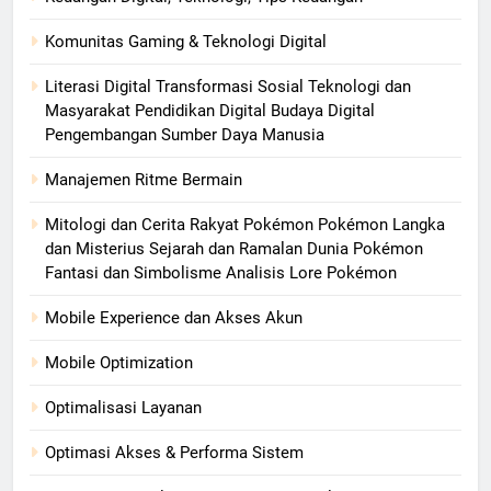
Komunitas Gaming & Teknologi Digital
Literasi Digital Transformasi Sosial Teknologi dan
Masyarakat Pendidikan Digital Budaya Digital
Pengembangan Sumber Daya Manusia
Manajemen Ritme Bermain
Mitologi dan Cerita Rakyat Pokémon Pokémon Langka
dan Misterius Sejarah dan Ramalan Dunia Pokémon
Fantasi dan Simbolisme Analisis Lore Pokémon
Mobile Experience dan Akses Akun
Mobile Optimization
Optimalisasi Layanan
Optimasi Akses & Performa Sistem