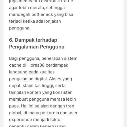
juga membantu distribusi traffic
agar lebih merata, sehingga
mencegah bottleneck yang bisa
terjadi ketika ada lonjakan
pengguna.
6. Dampak terhadap
Pengalaman Pengguna
Bagi pengguna, penerapan sistem
cache di Horas88 berdampak
langsung pada kualitas
pengalaman digital. Akses yang
cepat, stabilitas tinggi, serta
tampilan konten yang konsisten
membuat pengguna merasa lebih
puas. Hal ini sejalan dengan tren
global, di mana performa dan user
experience menjadi faktor
penentu dalam keberhasilan