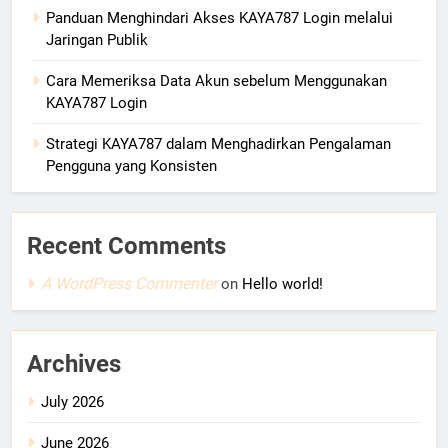
Panduan Menghindari Akses KAYA787 Login melalui
Jaringan Publik
Cara Memeriksa Data Akun sebelum Menggunakan
KAYA787 Login
Strategi KAYA787 dalam Menghadirkan Pengalaman
Pengguna yang Konsisten
Recent Comments
A WordPress Commenter
on
Hello world!
Archives
July 2026
June 2026