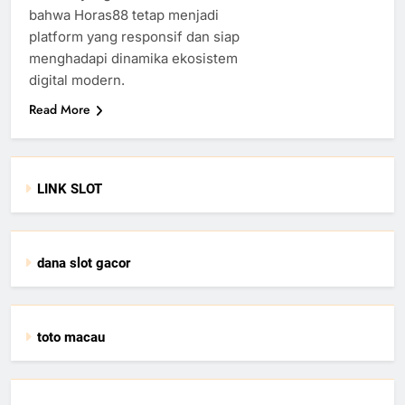
bahwa Horas88 tetap menjadi
platform yang responsif dan siap
menghadapi dinamika ekosistem
digital modern.
Read More
LINK SLOT
dana slot gacor
toto macau