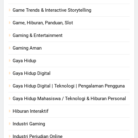
Game Trends & Interactive Storytelling
Game, Hiburan, Panduan, Slot
Gaming & Entertainment
Gaming Aman
Gaya Hidup
Gaya Hidup Digital
Gaya Hidup Digital | Teknologi | Pengalaman Pengguna
Gaya Hidup Mahasiswa / Teknologi & Hiburan Personal
Hiburan Interaktif
Industri Gaming
Industri Perjudian Online