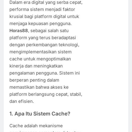
Dalam era digital yang serba cepat,
performa sistem menjadi faktor
krusial bagi platform digital untuk
menjaga kepuasan pengguna.
Horas88
, sebagai salah satu
platform yang terus beradaptasi
dengan perkembangan teknologi,
mengimplementasikan sistem
cache untuk mengoptimalkan
kinerja dan meningkatkan
pengalaman pengguna. Sistem ini
berperan penting dalam
memastikan bahwa akses ke
platform berlangsung cepat, stabil,
dan efisien.
1. Apa Itu Sistem Cache?
Cache adalah mekanisme