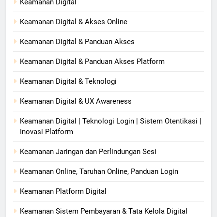
Keamanan Digital
Keamanan Digital & Akses Online
Keamanan Digital & Panduan Akses
Keamanan Digital & Panduan Akses Platform
Keamanan Digital & Teknologi
Keamanan Digital & UX Awareness
Keamanan Digital | Teknologi Login | Sistem Otentikasi |
Inovasi Platform
Keamanan Jaringan dan Perlindungan Sesi
Keamanan Online, Taruhan Online, Panduan Login
Keamanan Platform Digital
Keamanan Sistem Pembayaran & Tata Kelola Digital