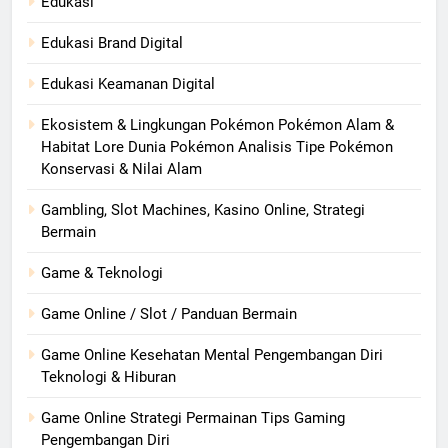
Edukasi
Edukasi Brand Digital
Edukasi Keamanan Digital
Ekosistem & Lingkungan Pokémon Pokémon Alam &
Habitat Lore Dunia Pokémon Analisis Tipe Pokémon
Konservasi & Nilai Alam
Gambling, Slot Machines, Kasino Online, Strategi
Bermain
Game & Teknologi
Game Online / Slot / Panduan Bermain
Game Online Kesehatan Mental Pengembangan Diri
Teknologi & Hiburan
Game Online Strategi Permainan Tips Gaming
Pengembangan Diri