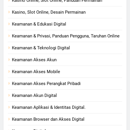
Kasino Online, Slot Online, Panduan Permainan
Kasino, Slot Online, Desain Permainan
Keamanan & Edukasi Digital
Keamanan & Privasi, Panduan Pengguna, Taruhan Online
Keamanan & Teknologi Digital
Keamanan Akses Akun
Keamanan Akses Mobile
Keamanan Akses Perangkat Pribadi
Keamanan Akun Digital
Keamanan Aplikasi & Identitas Digital.
Keamanan Browser dan Akses Digital