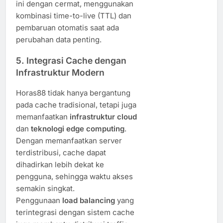
ini dengan cermat, menggunakan
kombinasi time-to-live (TTL) dan
pembaruan otomatis saat ada
perubahan data penting.
5. Integrasi Cache dengan
Infrastruktur Modern
Horas88 tidak hanya bergantung
pada cache tradisional, tetapi juga
memanfaatkan
infrastruktur cloud
dan
teknologi edge computing
.
Dengan memanfaatkan server
terdistribusi, cache dapat
dihadirkan lebih dekat ke
pengguna, sehingga waktu akses
semakin singkat.
Penggunaan
load balancing
yang
terintegrasi dengan sistem cache