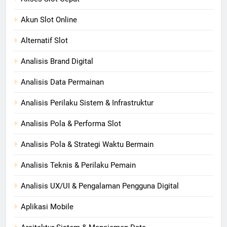
Akun Slot Online
Alternatif Slot
Analisis Brand Digital
Analisis Data Permainan
Analisis Perilaku Sistem & Infrastruktur
Analisis Pola & Performa Slot
Analisis Pola & Strategi Waktu Bermain
Analisis Teknis & Perilaku Pemain
Analisis UX/UI & Pengalaman Pengguna Digital
Aplikasi Mobile