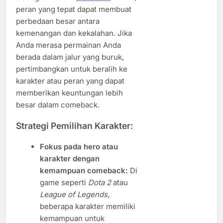
peran yang tepat dapat membuat
perbedaan besar antara
kemenangan dan kekalahan. Jika
Anda merasa permainan Anda
berada dalam jalur yang buruk,
pertimbangkan untuk beralih ke
karakter atau peran yang dapat
memberikan keuntungan lebih
besar dalam comeback.
Strategi Pemilihan Karakter:
Fokus pada hero atau
karakter dengan
kemampuan comeback:
Di
game seperti
Dota 2
atau
League of Legends
,
beberapa karakter memiliki
kemampuan untuk