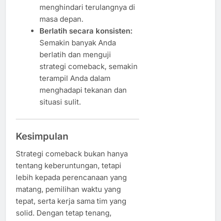
menghindari terulangnya di
masa depan.
Berlatih secara konsisten:
Semakin banyak Anda
berlatih dan menguji
strategi comeback, semakin
terampil Anda dalam
menghadapi tekanan dan
situasi sulit.
Kesimpulan
Strategi comeback bukan hanya
tentang keberuntungan, tetapi
lebih kepada perencanaan yang
matang, pemilihan waktu yang
tepat, serta kerja sama tim yang
solid. Dengan tetap tenang,