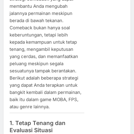
membantu Anda mengubah
jalannya permainan meskipun
berada di bawah tekanan.
Comeback bukan hanya soal
keberuntungan, tetapi lebih
kepada kemampuan untuk tetap
tenang, mengambil keputusan
yang cerdas, dan memanfaatkan
peluang meskipun segala
sesuatunya tampak berantakan.
Berikut adalah beberapa strategi
yang dapat Anda terapkan untuk
bangkit kembali dalam permainan,
baik itu dalam game MOBA, FPS,
atau genre lainnya.
1. Tetap Tenang dan
Evaluasi Situasi