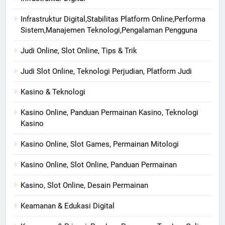
Infrastruktur Digital,Stabilitas Platform Online,Performa
Sistem,Manajemen Teknologi,Pengalaman Pengguna
Judi Online, Slot Online, Tips & Trik
Judi Slot Online, Teknologi Perjudian, Platform Judi
Kasino & Teknologi
Kasino Online, Panduan Permainan Kasino, Teknologi
Kasino
Kasino Online, Slot Games, Permainan Mitologi
Kasino Online, Slot Online, Panduan Permainan
Kasino, Slot Online, Desain Permainan
Keamanan & Edukasi Digital