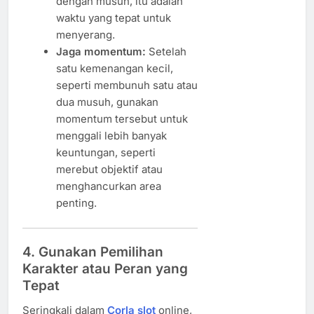
dengan musuh, itu adalah
waktu yang tepat untuk
menyerang.
Jaga momentum:
Setelah
satu kemenangan kecil,
seperti membunuh satu atau
dua musuh, gunakan
momentum tersebut untuk
menggali lebih banyak
keuntungan, seperti
merebut objektif atau
menghancurkan area
penting.
4. Gunakan Pemilihan
Karakter atau Peran yang
Tepat
Seringkali dalam
Corla slot
online,