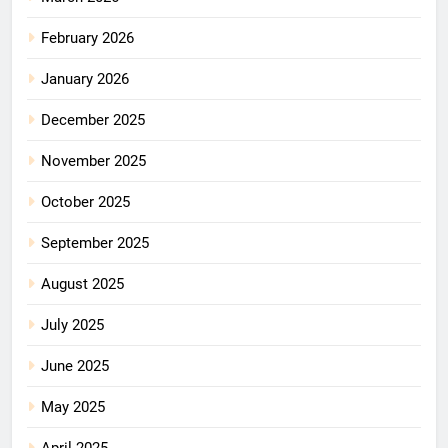
February 2026
January 2026
December 2025
November 2025
October 2025
September 2025
August 2025
July 2025
June 2025
May 2025
April 2025