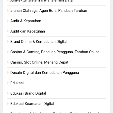
Arsitektur Sistem & Manajemen Data
aruhan Olahraga, Agen Bola, Panduan Taruhan
Audit & Kepatuhan
Audit dan Kepatuhan
Brand Online & Kemudahan Digital
Casino & Gaming, Panduan Pengguna, Taruhan Online
Casino, Slot Online, Menang Cepat
Desain Digital dan Kemudahan Pengguna
Edukasi
Edukasi Brand Digital
Edukasi Keamanan Digital