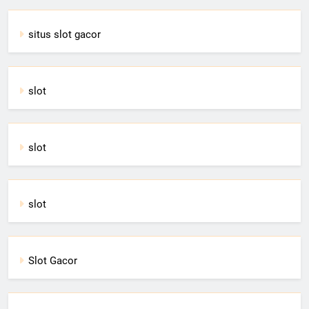
situs slot gacor
slot
slot
slot
Slot Gacor