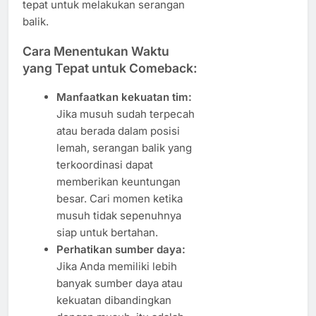
tepat untuk melakukan serangan
balik.
Cara Menentukan Waktu
yang Tepat untuk Comeback:
Manfaatkan kekuatan tim:
Jika musuh sudah terpecah
atau berada dalam posisi
lemah, serangan balik yang
terkoordinasi dapat
memberikan keuntungan
besar. Cari momen ketika
musuh tidak sepenuhnya
siap untuk bertahan.
Perhatikan sumber daya:
Jika Anda memiliki lebih
banyak sumber daya atau
kekuatan dibandingkan