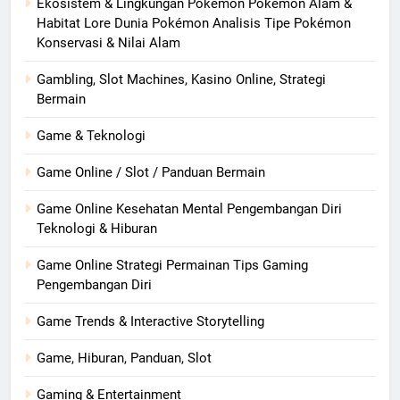
Ekosistem & Lingkungan Pokémon Pokémon Alam &
Habitat Lore Dunia Pokémon Analisis Tipe Pokémon
Konservasi & Nilai Alam
Gambling, Slot Machines, Kasino Online, Strategi
Bermain
Game & Teknologi
Game Online / Slot / Panduan Bermain
Game Online Kesehatan Mental Pengembangan Diri
Teknologi & Hiburan
Game Online Strategi Permainan Tips Gaming
Pengembangan Diri
Game Trends & Interactive Storytelling
Game, Hiburan, Panduan, Slot
Gaming & Entertainment