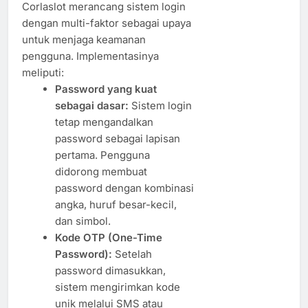
Corlaslot merancang sistem login
dengan multi-faktor sebagai upaya
untuk menjaga keamanan
pengguna. Implementasinya
meliputi:
Password yang kuat
sebagai dasar:
Sistem login
tetap mengandalkan
password sebagai lapisan
pertama. Pengguna
didorong membuat
password dengan kombinasi
angka, huruf besar-kecil,
dan simbol.
Kode OTP (One-Time
Password):
Setelah
password dimasukkan,
sistem mengirimkan kode
unik melalui SMS atau