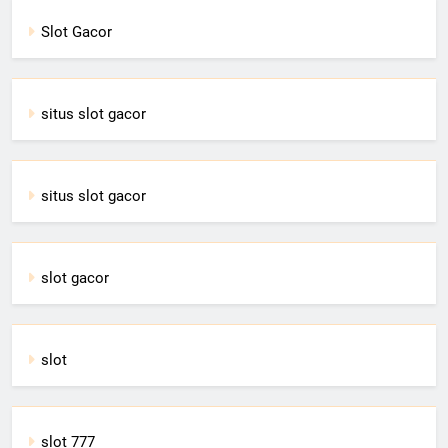
Slot Gacor
situs slot gacor
situs slot gacor
slot gacor
slot
slot 777