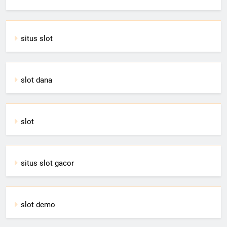
situs slot
slot dana
slot
situs slot gacor
slot demo