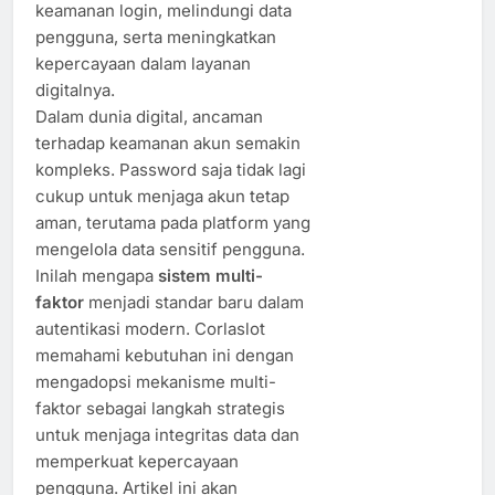
keamanan login, melindungi data
pengguna, serta meningkatkan
kepercayaan dalam layanan
digitalnya.
Dalam dunia digital, ancaman
terhadap keamanan akun semakin
kompleks. Password saja tidak lagi
cukup untuk menjaga akun tetap
aman, terutama pada platform yang
mengelola data sensitif pengguna.
Inilah mengapa
sistem multi-
faktor
menjadi standar baru dalam
autentikasi modern. Corlaslot
memahami kebutuhan ini dengan
mengadopsi mekanisme multi-
faktor sebagai langkah strategis
untuk menjaga integritas data dan
memperkuat kepercayaan
pengguna. Artikel ini akan