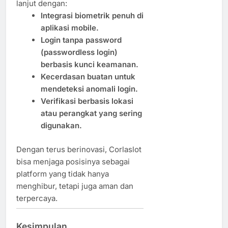
lanjut dengan:
Integrasi biometrik penuh di
aplikasi mobile.
Login tanpa password
(passwordless login)
berbasis kunci keamanan.
Kecerdasan buatan untuk
mendeteksi anomali login.
Verifikasi berbasis lokasi
atau perangkat yang sering
digunakan.
Dengan terus berinovasi, Corlaslot
bisa menjaga posisinya sebagai
platform yang tidak hanya
menghibur, tetapi juga aman dan
terpercaya.
Kesimpulan