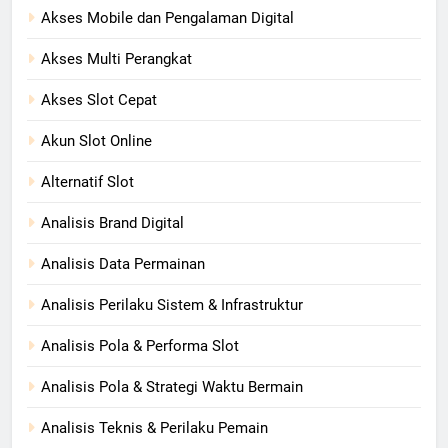
Akses Mobile dan Pengalaman Digital
Akses Multi Perangkat
Akses Slot Cepat
Akun Slot Online
Alternatif Slot
Analisis Brand Digital
Analisis Data Permainan
Analisis Perilaku Sistem & Infrastruktur
Analisis Pola & Performa Slot
Analisis Pola & Strategi Waktu Bermain
Analisis Teknis & Perilaku Pemain