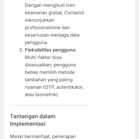
Dengan mengikuti tren
keamanan global, Corlaslot
menunjukkan
profesionalisme dan
keseriusan menjaga data
pengguna.
Fleksibilitas pengguna:
Multi-faktor bisa
disesuaikan; pengguna
bebas memilih metode
tambahan yang paling
nyaman (OTP, autentikator,
atau biometrik).
Tantangan dalam
Implementasi
Meski bermanfaat, penerapan