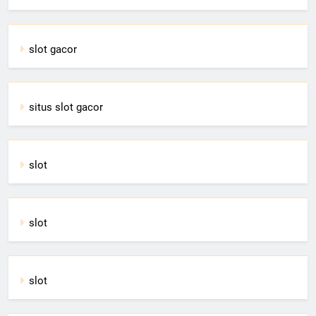
slot gacor
situs slot gacor
slot
slot
slot