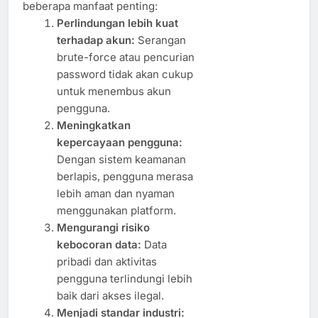
beberapa manfaat penting:
Perlindungan lebih kuat
terhadap akun:
Serangan
brute-force atau pencurian
password tidak akan cukup
untuk menembus akun
pengguna.
Meningkatkan
kepercayaan pengguna:
Dengan sistem keamanan
berlapis, pengguna merasa
lebih aman dan nyaman
menggunakan platform.
Mengurangi risiko
kebocoran data:
Data
pribadi dan aktivitas
pengguna terlindungi lebih
baik dari akses ilegal.
Menjadi standar industri: