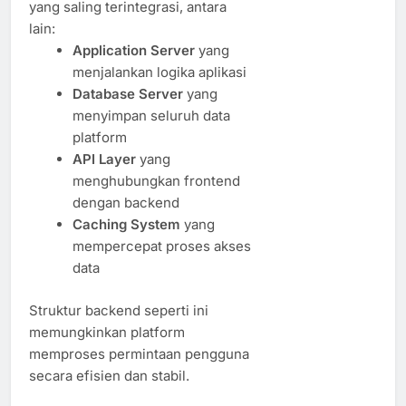
yang saling terintegrasi, antara
lain:
Application Server
yang
menjalankan logika aplikasi
Database Server
yang
menyimpan seluruh data
platform
API Layer
yang
menghubungkan frontend
dengan backend
Caching System
yang
mempercepat proses akses
data
Struktur backend seperti ini
memungkinkan platform
memproses permintaan pengguna
secara efisien dan stabil.