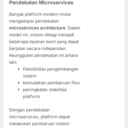
Pendekatan Microservices
Banyak platform modern mulai
mengadopsi pendekatan
microservices architecture
. Dalam
model ini, sistem dibagi menjadi
beberapa layanan kecil yang dapat
berjalan secara independen.
Keunggulan pendekatan ini antara
lain:
fleksibilitas pengembangan
sistem
kemudahan pembaruan fitur
peningkatan stabilitas
platform
Dengan pendekatan
microservices, platform dapat
melakukan pembaruan sistem