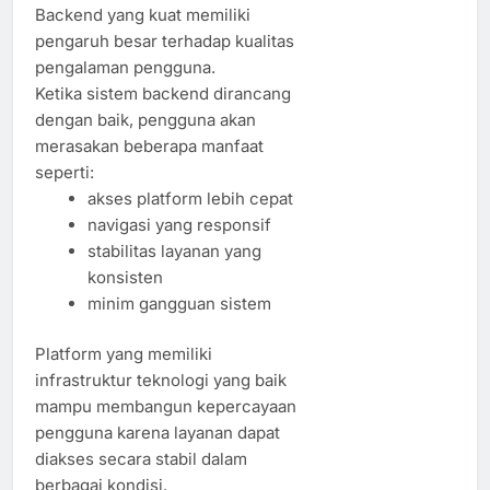
Backend yang kuat memiliki
pengaruh besar terhadap kualitas
pengalaman pengguna.
Ketika sistem backend dirancang
dengan baik, pengguna akan
merasakan beberapa manfaat
seperti:
akses platform lebih cepat
navigasi yang responsif
stabilitas layanan yang
konsisten
minim gangguan sistem
Platform yang memiliki
infrastruktur teknologi yang baik
mampu membangun kepercayaan
pengguna karena layanan dapat
diakses secara stabil dalam
berbagai kondisi.