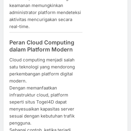
keamanan memungkinkan
administrator platform mendeteksi
aktivitas mencurigakan secara
real-time.
Peran Cloud Computing
dalam Platform Modern
Cloud computing menjadi salah
satu teknologi yang mendorong
perkembangan platform digital
modern.
Dengan memanfaatkan
infrastruktur cloud, platform
seperti situs Togel4D dapat
menyesuaikan kapasitas server
sesuai dengan kebutuhan trafik
pengguna.
Sebagai contoh, ketika terjadi