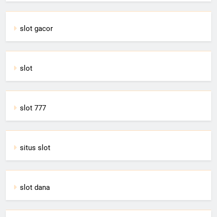
slot gacor
slot
slot 777
situs slot
slot dana