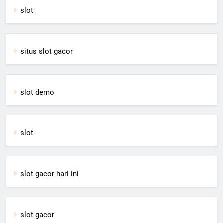
slot
situs slot gacor
slot demo
slot
slot gacor hari ini
slot gacor