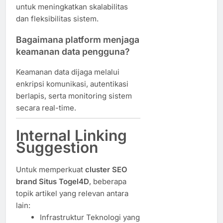
untuk meningkatkan skalabilitas
dan fleksibilitas sistem.
Bagaimana platform menjaga
keamanan data pengguna?
Keamanan data dijaga melalui
enkripsi komunikasi, autentikasi
berlapis, serta monitoring sistem
secara real-time.
Internal Linking
Suggestion
Untuk memperkuat
cluster SEO
brand Situs Togel4D
, beberapa
topik artikel yang relevan antara
lain:
Infrastruktur Teknologi yang