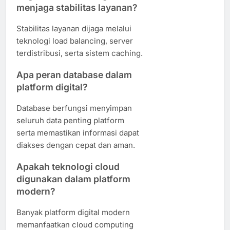
menjaga stabilitas layanan?
Stabilitas layanan dijaga melalui
teknologi load balancing, server
terdistribusi, serta sistem caching.
Apa peran database dalam
platform digital?
Database berfungsi menyimpan
seluruh data penting platform
serta memastikan informasi dapat
diakses dengan cepat dan aman.
Apakah teknologi cloud
digunakan dalam platform
modern?
Banyak platform digital modern
memanfaatkan cloud computing