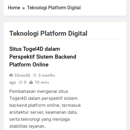
Home
Teknologi Platform Digital
Teknologi Platform Digital
Situs Togel4D dalam
Perspektif Sistem Backend
Platform Online
33cee26
5 months
ago
0
10 mins
Pembahasan mengenai situs
Togel4D dalam perspektif sistem
backend platform online, termasuk
arsitektur server, keamanan data,
serta teknologi yang menjaga
stabilitas layanan.