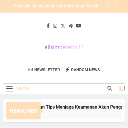
Skip
Panduan Menghindari Akses KAYA787 Login
to
melalui Jaringan Publik
content
Cara Memeriksa Data Akun sebelum
Menggunakan KAYA787 Login
LEBAH4D Login dan Tips Menjaga Keamanan
Akun Pengguna
Panduan Memastikan Informasi Akun Sebelum
Login KAYA787
Panduan Menghindari Akses KAYA787 Login
melalui Jaringan Publik
All Sim Baseball
Mainkan Baseball Online Di All Sim Baseball
Cara Memeriksa Data Akun sebelum
NEWSLETTER
RANDOM NEWS
9
Menggunakan KAYA787 Login
9. Pengalaman Game Yang Seru Dan
Realistis.
MENU
BAH4D Login dan Tips Menjaga Keamanan Akun Pengguna
HEADLINES
Weeks Ago