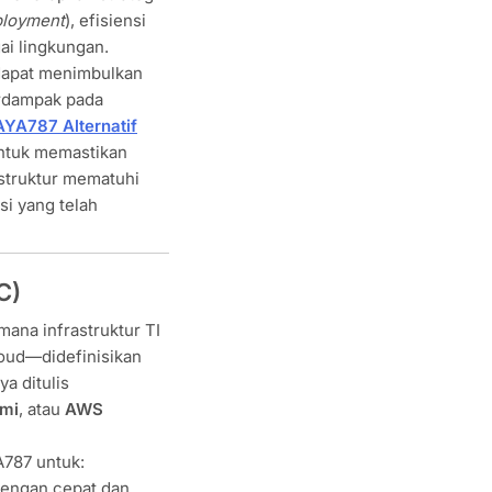
ployment
), efisiensi
ai lingkungan.
dapat menimbulkan
erdampak pada
YA787 Alternatif
untuk memastikan
astruktur mematuhi
si yang telah
C)
ana infrastruktur TI
loud—didefinisikan
a ditulis
umi
, atau
AWS
787 untuk:
dengan cepat dan