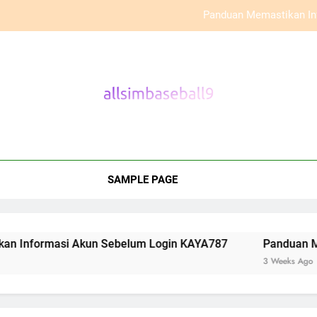
Panduan Memastikan In
Panduan Menghindari Akses K
Cara Memeriksa Data Akun
LEBAH4D Login dan T
 Sim Baseball 9
Panduan Memastikan In
seball Online Di All Sim Baseball 9. Pengalaman Game Yang Se
Panduan Menghindari Akses K
SAMPLE PAGE
Cara Memeriksa Data Akun
si Akun Sebelum Login KAYA787
Panduan Menghindari A
3 Weeks Ago