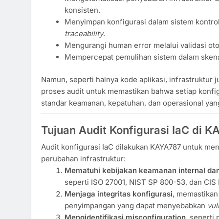
konsisten.
Menyimpan konfigurasi dalam sistem kontrol 
traceability
.
Mengurangi human error melalui validasi oto
Mempercepat pemulihan sistem dalam skena
Namun, seperti halnya kode aplikasi, infrastruktur
proses audit untuk memastikan bahwa setiap konfi
standar keamanan, kepatuhan, dan operasional yan
Tujuan Audit Konfigurasi IaC di 
Audit konfigurasi IaC dilakukan KAYA787 untuk me
perubahan infrastruktur:
Mematuhi kebijakan keamanan internal dan 
seperti ISO 27001, NIST SP 800-53, dan CI
Menjaga integritas konfigurasi
, memastikan 
penyimpangan yang dapat menyebabkan
vul
Mengidentifikasi misconfiguration
, seperti