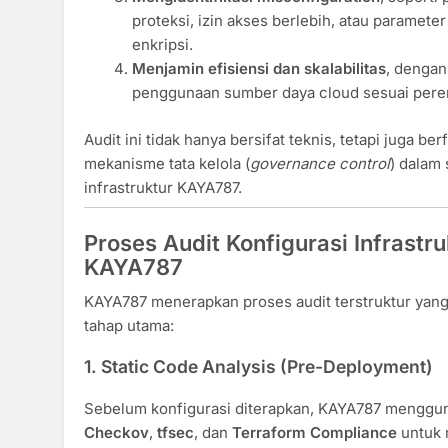
proteksi, izin akses berlebih, atau parameter
enkripsi.
Menjamin efisiensi dan skalabilitas
, denga
penggunaan sumber daya cloud sesuai pere
Audit ini tidak hanya bersifat teknis, tetapi juga be
mekanisme tata kelola (
governance control
) dalam
infrastruktur KAYA787.
Proses Audit Konfigurasi Infrastr
KAYA787
KAYA787 menerapkan proses audit terstruktur yang 
tahap utama:
1.
Static Code Analysis (Pre-Deployment)
Sebelum konfigurasi diterapkan, KAYA787 mengguna
Checkov
,
tfsec
, dan
Terraform Compliance
untuk 