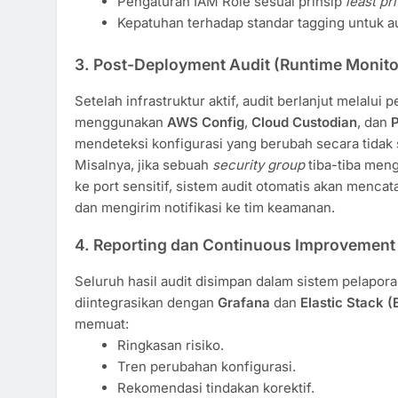
Pengaturan IAM Role sesuai prinsip
least pr
Kepatuhan terhadap standar tagging untuk au
3.
Post-Deployment Audit (Runtime Monito
Setelah infrastruktur aktif, audit berlanjut melalui
menggunakan
AWS Config
,
Cloud Custodian
, dan
mendeteksi konfigurasi yang berubah secara tidak sa
Misalnya, jika sebuah
security group
tiba-tiba meng
ke port sensitif, sistem audit otomatis akan mencat
dan mengirim notifikasi ke tim keamanan.
4.
Reporting dan Continuous Improvement
Seluruh hasil audit disimpan dalam sistem pelapora
diintegrasikan dengan
Grafana
dan
Elastic Stack (
memuat:
Ringkasan risiko.
Tren perubahan konfigurasi.
Rekomendasi tindakan korektif.