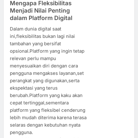
Mengapa Fleksibilitas
Menjadi Nilai Penting
dalam Platform Digital
Dalam dunia digital saat
ini,fleksibilitas bukan lagi nilai
tambahan yang bersifat
opsional.Platform yang ingin tetap
relevan perlu mampu
menyesuaikan diri dengan cara
pengguna mengakses layanan,set
perangkat yang digunakan,serta
ekspektasi yang terus
berubah.Platform yang kaku akan
cepat tertinggal,sementara
platform yang fleksibel cenderung
lebih mudah diterima karena terasa
selaras dengan kebutuhan nyata
pengguna.