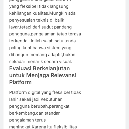
yang fleksibel tidak langsung
kehilangan kualitas.Mungkin ada
penyesuaian teknis di balik
layar,tetapi dari sudut pandang
pengguna,pengalaman tetap terasa
terkendali.Inilah salah satu tanda
paling kuat bahwa sistem yang
dibangun memang adaptif,bukan
sekadar menarik secara visual.
Evaluasi Berkelanjutan
untuk Menjaga Relevansi
Platform
Platform digital yang fleksibel tidak
lahir sekali jadi.Kebutuhan
pengguna berubah,perangkat
berkembang,dan standar
pengalaman terus
meningkat.Karena itu,fleksibilitas