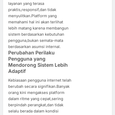
layanan yang terasa
praktis,responsif,dan tidak
menyulitkan.Platform yang
memahami hal ini akan terlihat
lebih matang karena membangun
sistem berdasarkan kebutuhan
pengguna,bukan semata-mata
berdasarkan asumsi internal.
Perubahan Perilaku
Pengguna yang
Mendorong Sistem Lebih
Adaptif
Kebiasaan pengguna internet telah
berubah secara signifikan.Banyak
orang kini mengakses platform
dalam ritme yang cepat,sering
berpindah perangkat,dan tidak
selalu berada dalam kondisi