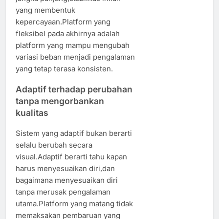
yang membentuk
kepercayaan.Platform yang
fleksibel pada akhirnya adalah
platform yang mampu mengubah
variasi beban menjadi pengalaman
yang tetap terasa konsisten.
Adaptif terhadap perubahan
tanpa mengorbankan
kualitas
Sistem yang adaptif bukan berarti
selalu berubah secara
visual.Adaptif berarti tahu kapan
harus menyesuaikan diri,dan
bagaimana menyesuaikan diri
tanpa merusak pengalaman
utama.Platform yang matang tidak
memaksakan pembaruan yang