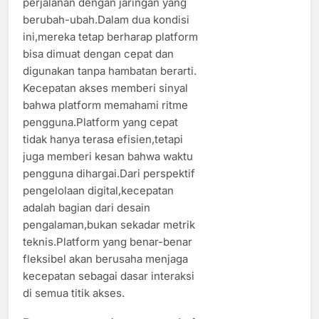
perjalanan dengan jaringan yang
berubah-ubah.Dalam dua kondisi
ini,mereka tetap berharap platform
bisa dimuat dengan cepat dan
digunakan tanpa hambatan berarti.
Kecepatan akses memberi sinyal
bahwa platform memahami ritme
pengguna.Platform yang cepat
tidak hanya terasa efisien,tetapi
juga memberi kesan bahwa waktu
pengguna dihargai.Dari perspektif
pengelolaan digital,kecepatan
adalah bagian dari desain
pengalaman,bukan sekadar metrik
teknis.Platform yang benar-benar
fleksibel akan berusaha menjaga
kecepatan sebagai dasar interaksi
di semua titik akses.