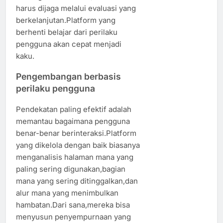
harus dijaga melalui evaluasi yang
berkelanjutan.Platform yang
berhenti belajar dari perilaku
pengguna akan cepat menjadi
kaku.
Pengembangan berbasis
perilaku pengguna
Pendekatan paling efektif adalah
memantau bagaimana pengguna
benar-benar berinteraksi.Platform
yang dikelola dengan baik biasanya
menganalisis halaman mana yang
paling sering digunakan,bagian
mana yang sering ditinggalkan,dan
alur mana yang menimbulkan
hambatan.Dari sana,mereka bisa
menyusun penyempurnaan yang