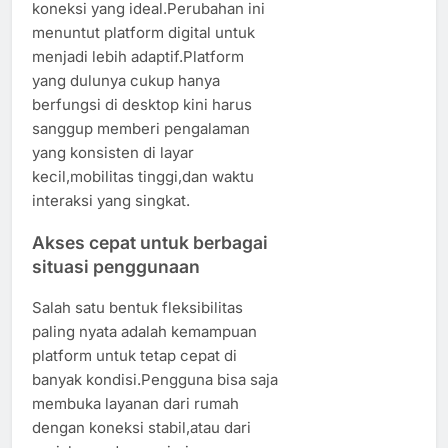
koneksi yang ideal.Perubahan ini
menuntut platform digital untuk
menjadi lebih adaptif.Platform
yang dulunya cukup hanya
berfungsi di desktop kini harus
sanggup memberi pengalaman
yang konsisten di layar
kecil,mobilitas tinggi,dan waktu
interaksi yang singkat.
Akses cepat untuk berbagai
situasi penggunaan
Salah satu bentuk fleksibilitas
paling nyata adalah kemampuan
platform untuk tetap cepat di
banyak kondisi.Pengguna bisa saja
membuka layanan dari rumah
dengan koneksi stabil,atau dari