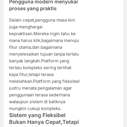
Pengguna modern menyukai
proses yang praktis
Selain cepat,pengguna masa kini
juga menghargai
kepraktisan.Mereka ingin tahu ke
mana harus klik,bagaimana menuju
fitur utama,dan bagaimana
menyelesaikan tujuan tanpa terlalu
banyak langkah.Platform yang
terlalu kompleks sering terlihat
kaya fitur,tetapi terasa
melelahkan.Platform yang fleksibel
justru menata pengalaman agar
penggunaan terasa sederhana
walaupun sistem di baliknya
mungkin cukup kompleks.
Sistem yang Fleksibel
Bukan Hanya Cepat,Tetapi