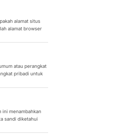
pakah alamat situs
lah alamat browser
umum atau perangkat
ngkat pribadi untuk
tem ini menambahkan
 sandi diketahui