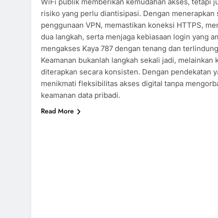
WiFi publik memberikan kemudahan akses, tetapi 
risiko yang perlu diantisipasi. Dengan menerapkan s
penggunaan VPN, memastikan koneksi HTTPS, menga
dua langkah, serta menjaga kebiasaan login yang a
mengakses Kaya 787 dengan tenang dan terlindung
Keamanan bukanlah langkah sekali jadi, melainkan 
diterapkan secara konsisten. Dengan pendekatan y
menikmati fleksibilitas akses digital tanpa mengorb
keamanan data pribadi.
Read More