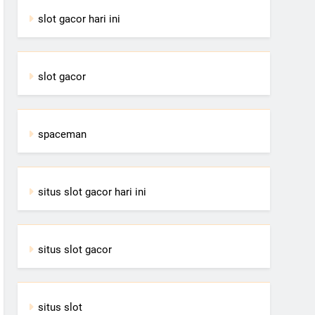
slot gacor hari ini
slot gacor
spaceman
situs slot gacor hari ini
situs slot gacor
situs slot