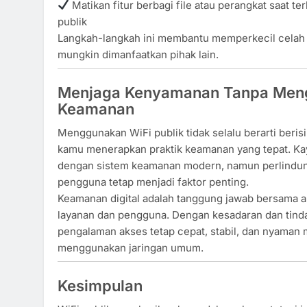
Matikan fitur berbagi file atau perangkat saat t
publik
Langkah-langkah ini membantu memperkecil cela
mungkin dimanfaatkan pihak lain.
Menjaga Kenyamanan Tanpa Men
Keamanan
Menggunakan WiFi publik tidak selalu berarti berisi
kamu menerapkan praktik keamanan yang tepat. Ka
dengan sistem keamanan modern, namun perlindung
pengguna tetap menjadi faktor penting.
Keamanan digital adalah tanggung jawab bersama a
layanan dan pengguna. Dengan kesadaran dan tinda
pengalaman akses tetap cepat, stabil, dan nyaman
menggunakan jaringan umum.
Kesimpulan