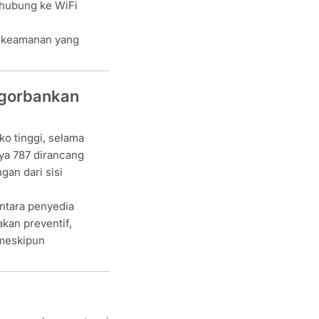
erhubung ke WiFi
h keamanan yang
gorbankan
ko tinggi, selama
ya 787 dirancang
an dari sisi
ntara penyedia
kan preventif,
 meskipun