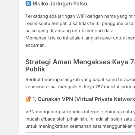
Risiko Jaringan Palsu
Terkadang ada jaringan WiFi dengan nama yang mir
resmi suatu tempat. Jika tidak teliti, pengguna bisa
palsu yang dirancang untuk mencuri data.
Memahami risiko ini adalah langkah awal untuk me
ancaman.
Strategi Aman Mengakses Kaya 78
Publik
Berikut beberapa langkah yang dapat kamu terapk
keamanan saat mengakses Kaya 787 melalui jaringa
1. Gunakan VPN (Virtual Private Network
VPN mengenkripsi koneksi internet sehingga data y
mudah dibaca oleh pihak lain. Ini adalah salah satu 
untuk meningkatkan keamanan saat menggunakan W