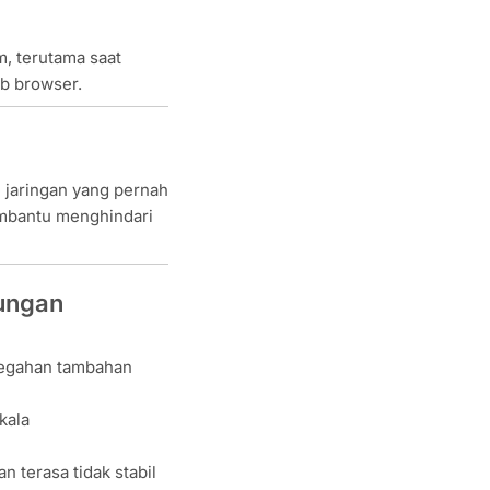
m, terutama saat
ab browser.
e jaringan yang pernah
embantu menghindari
ungan
ncegahan tambahan
kala
n terasa tidak stabil