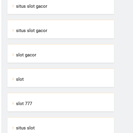
situs slot gacor
situs slot gacor
slot gacor
slot
slot 777
situs slot