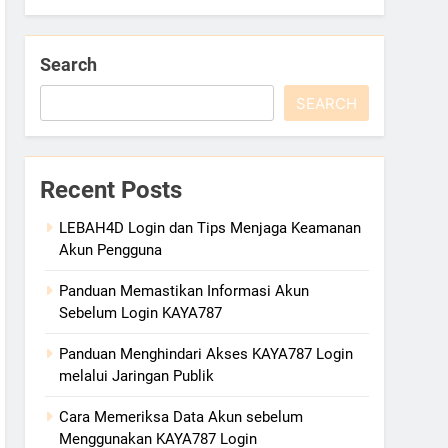
Search
SEARCH
Recent Posts
LEBAH4D Login dan Tips Menjaga Keamanan
Akun Pengguna
Panduan Memastikan Informasi Akun
Sebelum Login KAYA787
Panduan Menghindari Akses KAYA787 Login
melalui Jaringan Publik
Cara Memeriksa Data Akun sebelum
Menggunakan KAYA787 Login