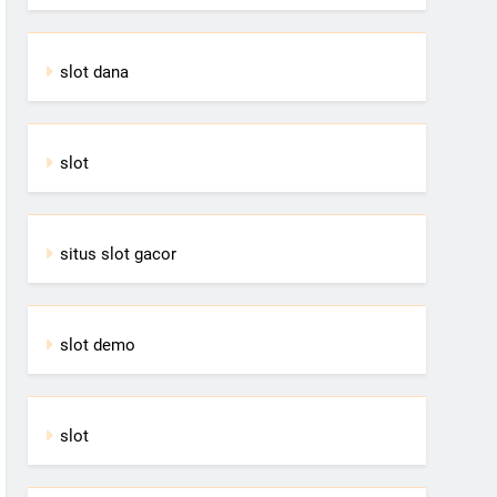
slot dana
slot
situs slot gacor
slot demo
slot