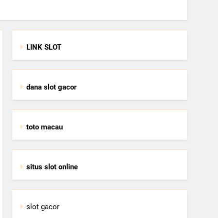
LINK SLOT
dana slot gacor
toto macau
situs slot online
slot gacor