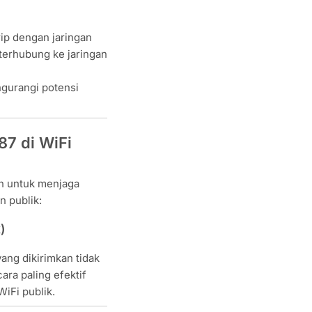
ip dengan jaringan
 terhubung ke jaringan
ngurangi potensi
7 di WiFi
an untuk menjaga
n publik:
)
ang dikirimkan tidak
cara paling efektif
iFi publik.