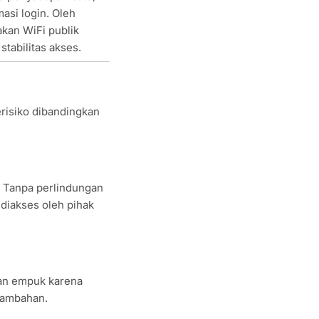
masi login. Oleh
kan WiFi publik
tabilitas akses.
risiko dibandingkan
. Tanpa perlindungan
 diakses oleh pihak
ran empuk karena
 tambahan.