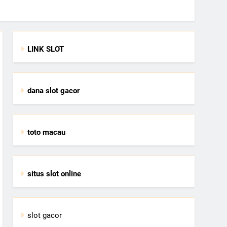
LINK SLOT
dana slot gacor
toto macau
situs slot online
slot gacor