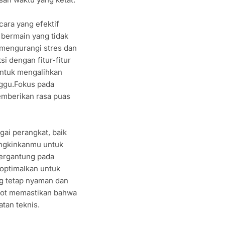
cara yang efektif
 bermain yang tidak
mengurangi stres dan
 dengan fitur-fitur
ntuk mengalihkan
nggu.Fokus pada
mberikan rasa puas
gai perangkat, baik
ungkinkanmu untuk
bergantung pada
ioptimalkan untuk
g tetap nyaman dan
slot memastikan bahwa
tan teknis.