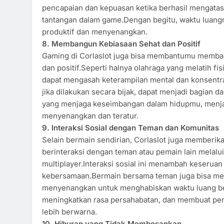
pencapaian dan kepuasan ketika berhasil mengatas
tantangan dalam game.Dengan begitu, waktu luangm
produktif dan menyenangkan.
8. Membangun Kebiasaan Sehat dan Positif
Gaming di Corlaslot juga bisa membantumu memba
dan positif.Seperti halnya olahraga yang melatih fi
dapat mengasah keterampilan mental dan konsentras
jika dilakukan secara bijak, dapat menjadi bagian dari
yang menjaga keseimbangan dalam hidupmu, menja
menyenangkan dan teratur.
9. Interaksi Sosial dengan Teman dan Komunitas
Selain bermain sendirian, Corlaslot juga memberi
berinteraksi dengan teman atau pemain lain melalu
multiplayer.Interaksi sosial ini menambah keserua
kebersamaan.Bermain bersama teman juga bisa men
menyenangkan untuk menghabiskan waktu luang b
meningkatkan rasa persahabatan, dan membuat p
lebih berwarna.
10. Hiburan yang Tidak Membosankan