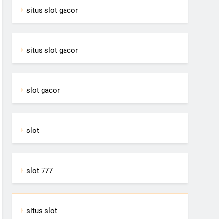
situs slot gacor
situs slot gacor
slot gacor
slot
slot 777
situs slot