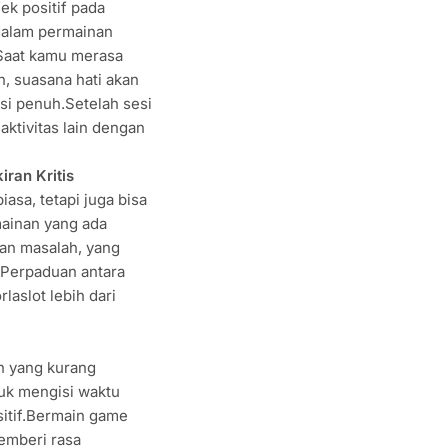
ek positif pada
dalam permainan
Saat kamu merasa
, suasana hati akan
isi penuh.Setelah sesi
ktivitas lain dengan
ran Kritis
asa, tetapi juga bisa
ainan yang ada
an masalah, yang
.Perpaduan antara
laslot lebih dari
n yang kurang
tuk mengisi waktu
itif.Bermain game
emberi rasa