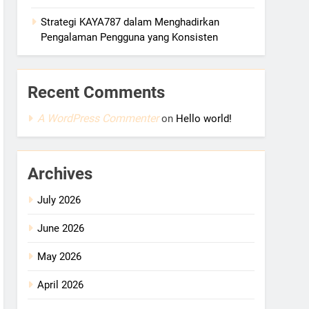
Strategi KAYA787 dalam Menghadirkan
Pengalaman Pengguna yang Konsisten
Recent Comments
A WordPress Commenter
on
Hello world!
Archives
July 2026
June 2026
May 2026
April 2026