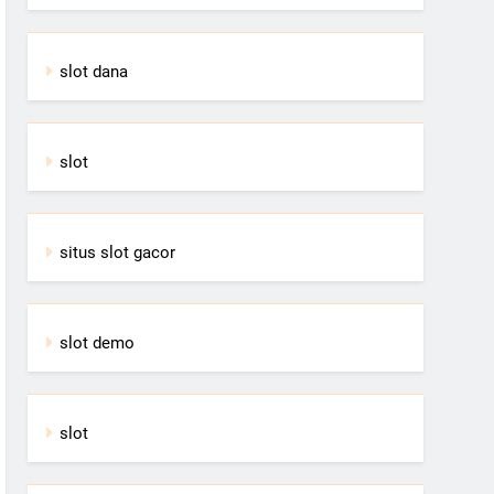
slot dana
slot
situs slot gacor
slot demo
slot