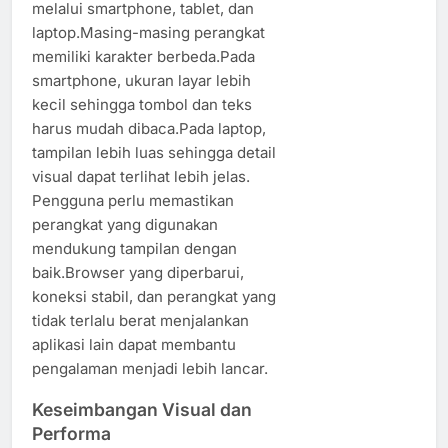
melalui smartphone, tablet, dan
laptop.Masing-masing perangkat
memiliki karakter berbeda.Pada
smartphone, ukuran layar lebih
kecil sehingga tombol dan teks
harus mudah dibaca.Pada laptop,
tampilan lebih luas sehingga detail
visual dapat terlihat lebih jelas.
Pengguna perlu memastikan
perangkat yang digunakan
mendukung tampilan dengan
baik.Browser yang diperbarui,
koneksi stabil, dan perangkat yang
tidak terlalu berat menjalankan
aplikasi lain dapat membantu
pengalaman menjadi lebih lancar.
Keseimbangan Visual dan
Performa