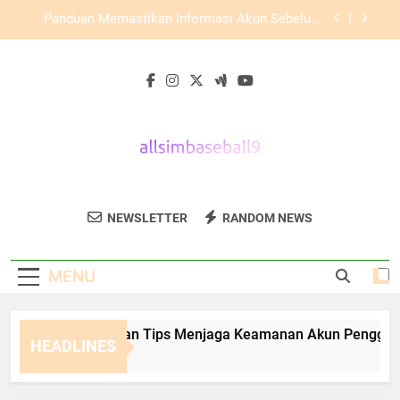
Skip
Panduan Menghindari Akses KAYA787 Login
to
melalui Jaringan Publik
content
Cara Memeriksa Data Akun sebelum
Menggunakan KAYA787 Login
LEBAH4D Login dan Tips Menjaga Keamanan
Akun Pengguna
Panduan Memastikan Informasi Akun Sebelum
Login KAYA787
Panduan Menghindari Akses KAYA787 Login
melalui Jaringan Publik
All Sim Baseball
Mainkan Baseball Online Di All Sim Baseball
Cara Memeriksa Data Akun sebelum
NEWSLETTER
RANDOM NEWS
9
Menggunakan KAYA787 Login
9. Pengalaman Game Yang Seru Dan
Realistis.
MENU
BAH4D Login dan Tips Menjaga Keamanan Akun Pengguna
HEADLINES
Weeks Ago