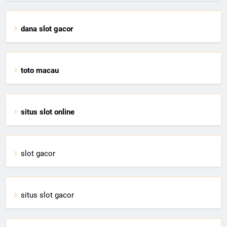
dana slot gacor
toto macau
situs slot online
slot gacor
situs slot gacor