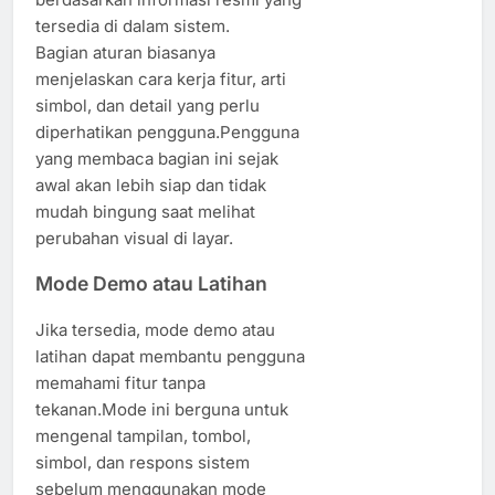
tersedia di dalam sistem.
Bagian aturan biasanya
menjelaskan cara kerja fitur, arti
simbol, dan detail yang perlu
diperhatikan pengguna.Pengguna
yang membaca bagian ini sejak
awal akan lebih siap dan tidak
mudah bingung saat melihat
perubahan visual di layar.
Mode Demo atau Latihan
Jika tersedia, mode demo atau
latihan dapat membantu pengguna
memahami fitur tanpa
tekanan.Mode ini berguna untuk
mengenal tampilan, tombol,
simbol, dan respons sistem
sebelum menggunakan mode