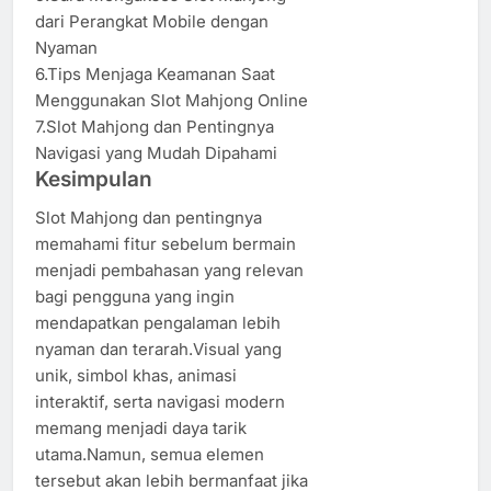
dari Perangkat Mobile dengan
Nyaman
6.Tips Menjaga Keamanan Saat
Menggunakan Slot Mahjong Online
7.Slot Mahjong dan Pentingnya
Navigasi yang Mudah Dipahami
Kesimpulan
Slot Mahjong dan pentingnya
memahami fitur sebelum bermain
menjadi pembahasan yang relevan
bagi pengguna yang ingin
mendapatkan pengalaman lebih
nyaman dan terarah.Visual yang
unik, simbol khas, animasi
interaktif, serta navigasi modern
memang menjadi daya tarik
utama.Namun, semua elemen
tersebut akan lebih bermanfaat jika