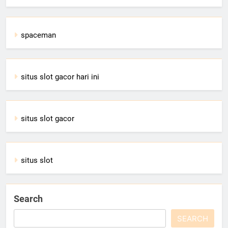
spaceman
situs slot gacor hari ini
situs slot gacor
situs slot
Search
SEARCH