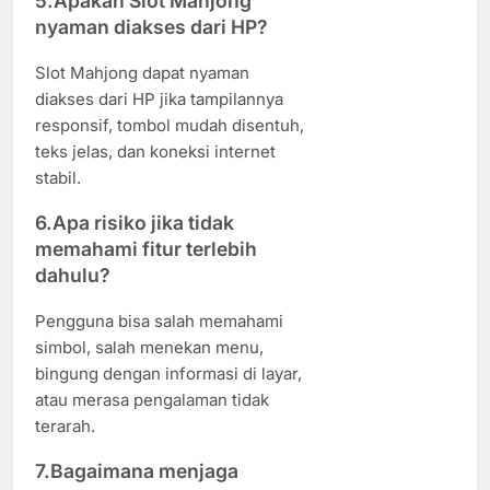
5.Apakah Slot Mahjong
nyaman diakses dari HP?
Slot Mahjong dapat nyaman
diakses dari HP jika tampilannya
responsif, tombol mudah disentuh,
teks jelas, dan koneksi internet
stabil.
6.Apa risiko jika tidak
memahami fitur terlebih
dahulu?
Pengguna bisa salah memahami
simbol, salah menekan menu,
bingung dengan informasi di layar,
atau merasa pengalaman tidak
terarah.
7.Bagaimana menjaga