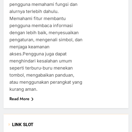
pengguna memahami fungsi dan
alurnya terlebih dahulu.
Memahami fitur membantu
pengguna membaca informasi
dengan lebih baik, menyesuaikan
pengaturan, mengenali simbol, dan
menjaga keamanan
akses.Pengguna juga dapat
menghindari kesalahan umum
seperti terburu-buru menekan
tombol, mengabaikan panduan,
atau menggunakan perangkat yang
kurang aman.
Read More
LINK SLOT