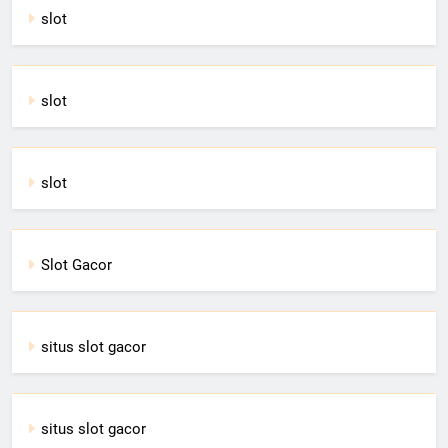
slot
slot
slot
Slot Gacor
situs slot gacor
situs slot gacor