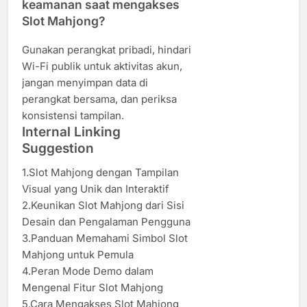
keamanan saat mengakses
Slot Mahjong?
Gunakan perangkat pribadi, hindari
Wi-Fi publik untuk aktivitas akun,
jangan menyimpan data di
perangkat bersama, dan periksa
konsistensi tampilan.
Internal Linking
Suggestion
1.Slot Mahjong dengan Tampilan
Visual yang Unik dan Interaktif
2.Keunikan Slot Mahjong dari Sisi
Desain dan Pengalaman Pengguna
3.Panduan Memahami Simbol Slot
Mahjong untuk Pemula
4.Peran Mode Demo dalam
Mengenal Fitur Slot Mahjong
5.Cara Mengakses Slot Mahjong