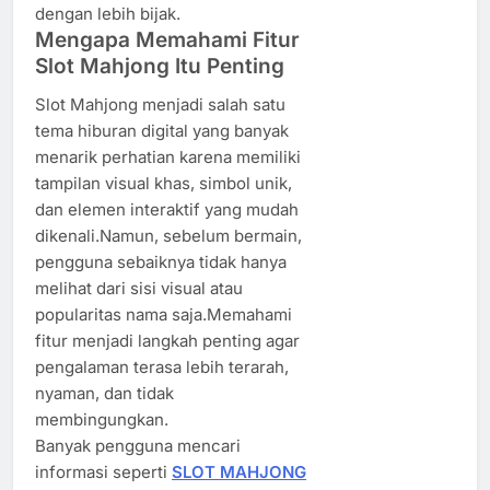
dengan lebih bijak.
Mengapa Memahami Fitur
Slot Mahjong Itu Penting
Slot Mahjong menjadi salah satu
tema hiburan digital yang banyak
menarik perhatian karena memiliki
tampilan visual khas, simbol unik,
dan elemen interaktif yang mudah
dikenali.Namun, sebelum bermain,
pengguna sebaiknya tidak hanya
melihat dari sisi visual atau
popularitas nama saja.Memahami
fitur menjadi langkah penting agar
pengalaman terasa lebih terarah,
nyaman, dan tidak
membingungkan.
Banyak pengguna mencari
informasi seperti
SLOT MAHJONG