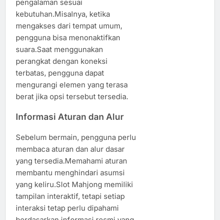
pengalaman sesuai
kebutuhan.Misalnya, ketika
mengakses dari tempat umum,
pengguna bisa menonaktifkan
suara.Saat menggunakan
perangkat dengan koneksi
terbatas, pengguna dapat
mengurangi elemen yang terasa
berat jika opsi tersebut tersedia.
Informasi Aturan dan Alur
Sebelum bermain, pengguna perlu
membaca aturan dan alur dasar
yang tersedia.Memahami aturan
membantu menghindari asumsi
yang keliru.Slot Mahjong memiliki
tampilan interaktif, tetapi setiap
interaksi tetap perlu dipahami
berdasarkan informasi resmi yang