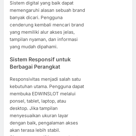
Sistem digital yang baik dapat
memengaruhi alasan sebuah brand
banyak dicari. Pengguna
cenderung kembali mencari brand
yang memiliki alur akses jelas,
tampilan nyaman, dan informasi
yang mudah dipahami.
Sistem Responsif untuk
Berbagai Perangkat
Responsivitas menjadi salah satu
kebutuhan utama. Pengguna dapat
membuka EDWINSLOT melalui
ponsel, tablet, laptop, atau
desktop. Jika tampilan
menyesuaikan ukuran layar
dengan baik, pengalaman akses
akan terasa lebih stabil.