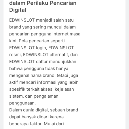
dalam Perilaku Pencarian
Digital
EDWINSLOT menjadi salah satu
brand yang sering muncul dalam
pencarian pengguna internet masa
kini. Pola pencarian seperti
EDWINSLOT login, EDWINSLOT
resmi, EDWINSLOT alternatif, dan
EDWINSLOT daftar menunjukkan
bahwa pengguna tidak hanya
mengenal nama brand, tetapi juga
aktif mencari informasi yang lebih
spesifik terkait akses, kejelasan
sistem, dan pengalaman
penggunaan.
Dalam dunia digital, sebuah brand
dapat banyak dicari karena
beberapa faktor. Mulai dari