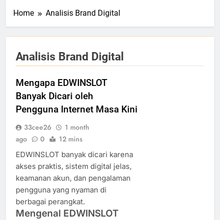
Home
Analisis Brand Digital
Analisis Brand Digital
Mengapa EDWINSLOT
Banyak Dicari oleh
Pengguna Internet Masa Kini
33cee26
1 month
ago
0
12 mins
EDWINSLOT banyak dicari karena
akses praktis, sistem digital jelas,
keamanan akun, dan pengalaman
pengguna yang nyaman di
berbagai perangkat.
Mengenal EDWINSLOT