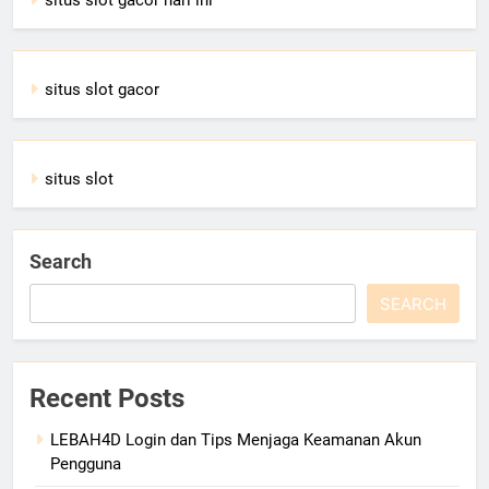
situs slot gacor
situs slot
Search
SEARCH
Recent Posts
LEBAH4D Login dan Tips Menjaga Keamanan Akun
Pengguna