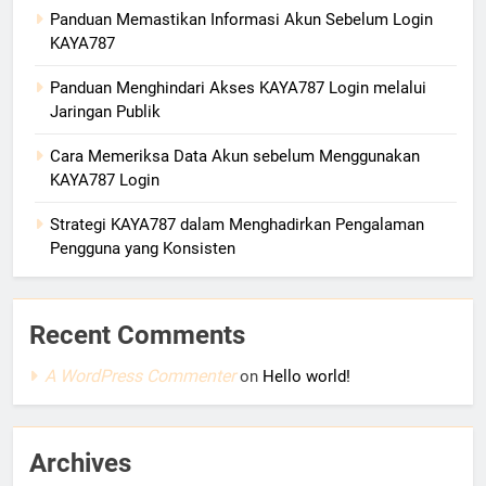
Panduan Memastikan Informasi Akun Sebelum Login
KAYA787
Panduan Menghindari Akses KAYA787 Login melalui
Jaringan Publik
Cara Memeriksa Data Akun sebelum Menggunakan
KAYA787 Login
Strategi KAYA787 dalam Menghadirkan Pengalaman
Pengguna yang Konsisten
Recent Comments
A WordPress Commenter
on
Hello world!
Archives