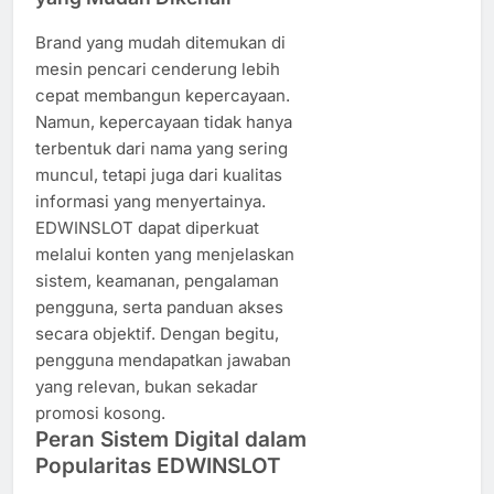
Brand yang mudah ditemukan di
mesin pencari cenderung lebih
cepat membangun kepercayaan.
Namun, kepercayaan tidak hanya
terbentuk dari nama yang sering
muncul, tetapi juga dari kualitas
informasi yang menyertainya.
EDWINSLOT dapat diperkuat
melalui konten yang menjelaskan
sistem, keamanan, pengalaman
pengguna, serta panduan akses
secara objektif. Dengan begitu,
pengguna mendapatkan jawaban
yang relevan, bukan sekadar
promosi kosong.
Peran Sistem Digital dalam
Popularitas EDWINSLOT