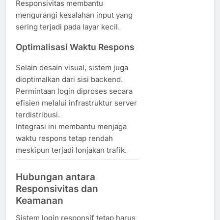
Responsivitas membantu
mengurangi kesalahan input yang
sering terjadi pada layar kecil.
Optimalisasi Waktu Respons
Selain desain visual, sistem juga
dioptimalkan dari sisi backend.
Permintaan login diproses secara
efisien melalui infrastruktur server
terdistribusi.
Integrasi ini membantu menjaga
waktu respons tetap rendah
meskipun terjadi lonjakan trafik.
Hubungan antara
Responsivitas dan
Keamanan
Sistem login responsif tetap harus