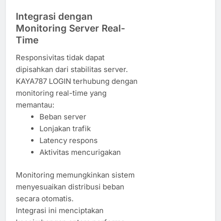
Integrasi dengan
Monitoring Server Real-
Time
Responsivitas tidak dapat
dipisahkan dari stabilitas server.
KAYA787 LOGIN terhubung dengan
monitoring real-time yang
memantau:
Beban server
Lonjakan trafik
Latency respons
Aktivitas mencurigakan
Monitoring memungkinkan sistem
menyesuaikan distribusi beban
secara otomatis.
Integrasi ini menciptakan