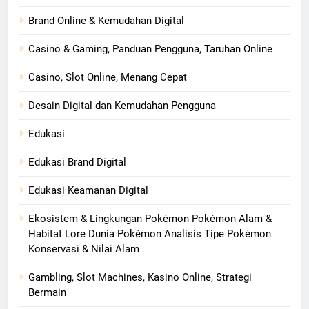
Brand Online & Kemudahan Digital
Casino & Gaming, Panduan Pengguna, Taruhan Online
Casino, Slot Online, Menang Cepat
Desain Digital dan Kemudahan Pengguna
Edukasi
Edukasi Brand Digital
Edukasi Keamanan Digital
Ekosistem & Lingkungan Pokémon Pokémon Alam &
Habitat Lore Dunia Pokémon Analisis Tipe Pokémon
Konservasi & Nilai Alam
Gambling, Slot Machines, Kasino Online, Strategi
Bermain