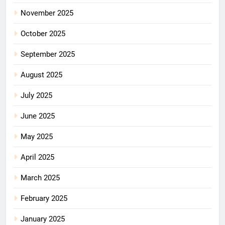
November 2025
October 2025
September 2025
August 2025
July 2025
June 2025
May 2025
April 2025
March 2025
February 2025
January 2025