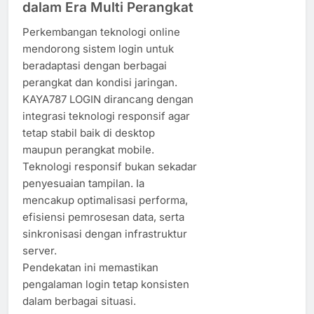
dalam Era Multi Perangkat
Perkembangan teknologi online
mendorong sistem login untuk
beradaptasi dengan berbagai
perangkat dan kondisi jaringan.
KAYA787 LOGIN dirancang dengan
integrasi teknologi responsif agar
tetap stabil baik di desktop
maupun perangkat mobile.
Teknologi responsif bukan sekadar
penyesuaian tampilan. Ia
mencakup optimalisasi performa,
efisiensi pemrosesan data, serta
sinkronisasi dengan infrastruktur
server.
Pendekatan ini memastikan
pengalaman login tetap konsisten
dalam berbagai situasi.