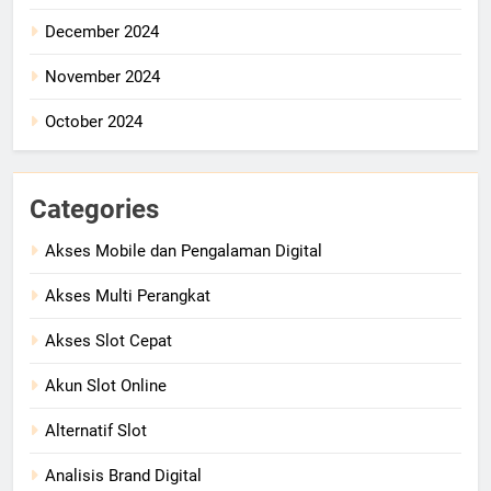
December 2024
November 2024
October 2024
Categories
Akses Mobile dan Pengalaman Digital
Akses Multi Perangkat
Akses Slot Cepat
Akun Slot Online
Alternatif Slot
Analisis Brand Digital