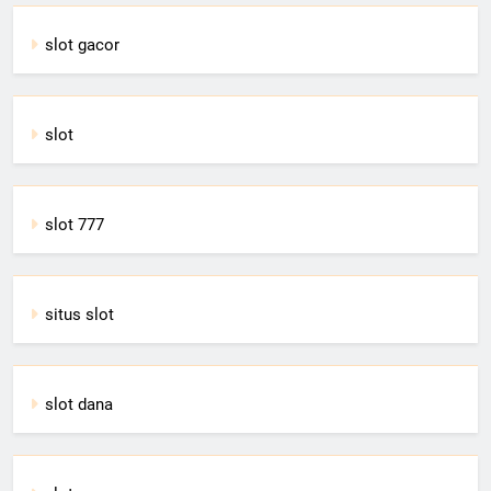
slot gacor
slot
slot 777
situs slot
slot dana