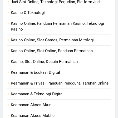
Judi Slot Online, Teknologi Perjudian, Platform Judi
Kasino & Teknologi
Kasino Online, Panduan Permainan Kasino, Teknologi
Kasino
Kasino Online, Slot Games, Permainan Mitologi
Kasino Online, Slot Online, Panduan Permainan
Kasino, Slot Online, Desain Permainan
Keamanan & Edukasi Digital
Keamanan & Privasi, Panduan Pengguna, Taruhan Online
Keamanan & Teknologi Digital
Keamanan Akses Akun
Keamanan Akses Mobile