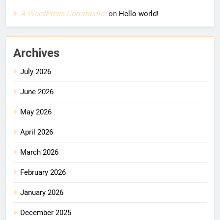
A WordPress Commenter
on
Hello world!
Archives
July 2026
June 2026
May 2026
April 2026
March 2026
February 2026
January 2026
December 2025