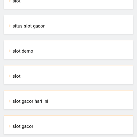
slot
situs slot gacor
slot demo
slot
slot gacor hari ini
slot gacor