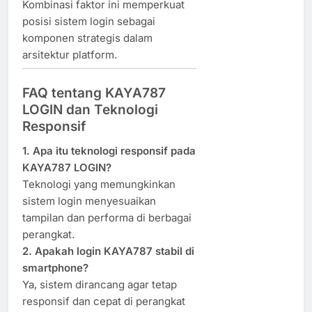
Kombinasi faktor ini memperkuat
posisi sistem login sebagai
komponen strategis dalam
arsitektur platform.
FAQ tentang KAYA787
LOGIN dan Teknologi
Responsif
1. Apa itu teknologi responsif pada
KAYA787 LOGIN?
Teknologi yang memungkinkan
sistem login menyesuaikan
tampilan dan performa di berbagai
perangkat.
2. Apakah login KAYA787 stabil di
smartphone?
Ya, sistem dirancang agar tetap
responsif dan cepat di perangkat