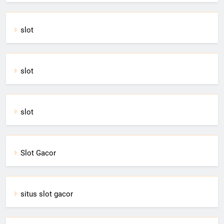
slot
slot
slot
Slot Gacor
situs slot gacor