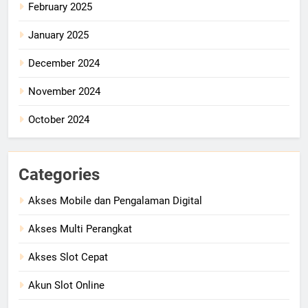
February 2025
January 2025
December 2024
November 2024
October 2024
Categories
Akses Mobile dan Pengalaman Digital
Akses Multi Perangkat
Akses Slot Cepat
Akun Slot Online