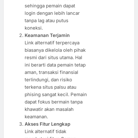
sehingga pemain dapat
login dengan lebih lancar
tanpa lag atau putus
koneksi.
Keamanan Terjamin
Link alternatif terpercaya
biasanya dikelola oleh pihak
resmi dari situs utama. Hal
ini berarti data pemain tetap
aman, transaksi finansial
terlindungi, dan risiko
terkena situs palsu atau
phising sangat kecil. Pemain
dapat fokus bermain tanpa
khawatir akan masalah
keamanan.
Akses Fitur Lengkap
Link alternatif tidak