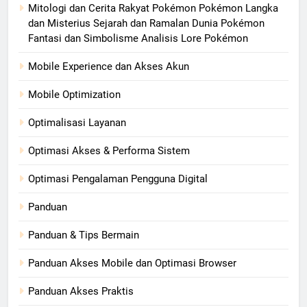
Mitologi dan Cerita Rakyat Pokémon Pokémon Langka
dan Misterius Sejarah dan Ramalan Dunia Pokémon
Fantasi dan Simbolisme Analisis Lore Pokémon
Mobile Experience dan Akses Akun
Mobile Optimization
Optimalisasi Layanan
Optimasi Akses & Performa Sistem
Optimasi Pengalaman Pengguna Digital
Panduan
Panduan & Tips Bermain
Panduan Akses Mobile dan Optimasi Browser
Panduan Akses Praktis