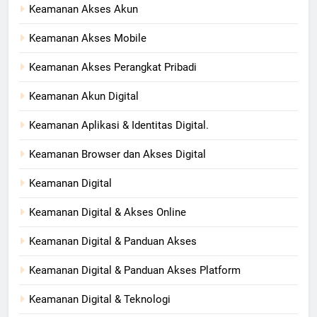
Keamanan Akses Akun
Keamanan Akses Mobile
Keamanan Akses Perangkat Pribadi
Keamanan Akun Digital
Keamanan Aplikasi & Identitas Digital.
Keamanan Browser dan Akses Digital
Keamanan Digital
Keamanan Digital & Akses Online
Keamanan Digital & Panduan Akses
Keamanan Digital & Panduan Akses Platform
Keamanan Digital & Teknologi