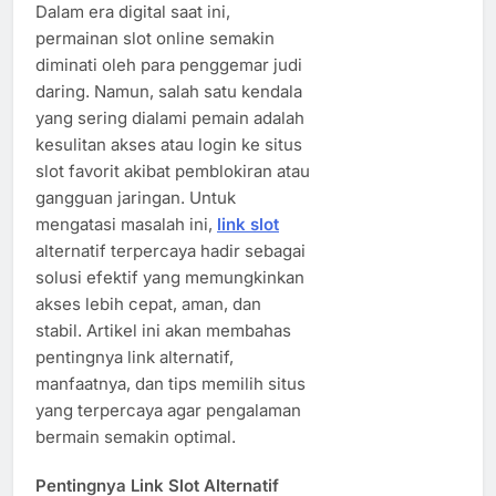
Dalam era digital saat ini,
permainan slot online semakin
diminati oleh para penggemar judi
daring. Namun, salah satu kendala
yang sering dialami pemain adalah
kesulitan akses atau login ke situs
slot favorit akibat pemblokiran atau
gangguan jaringan. Untuk
mengatasi masalah ini,
link slot
alternatif terpercaya hadir sebagai
solusi efektif yang memungkinkan
akses lebih cepat, aman, dan
stabil. Artikel ini akan membahas
pentingnya link alternatif,
manfaatnya, dan tips memilih situs
yang terpercaya agar pengalaman
bermain semakin optimal.
Pentingnya Link Slot Alternatif