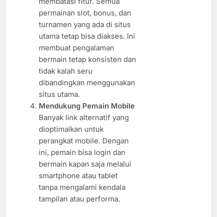
membatasi fitur. Semua
permainan slot, bonus, dan
turnamen yang ada di situs
utama tetap bisa diakses. Ini
membuat pengalaman
bermain tetap konsisten dan
tidak kalah seru
dibandingkan menggunakan
situs utama.
Mendukung Pemain Mobile
Banyak link alternatif yang
dioptimalkan untuk
perangkat mobile. Dengan
ini, pemain bisa login dan
bermain kapan saja melalui
smartphone atau tablet
tanpa mengalami kendala
tampilan atau performa.