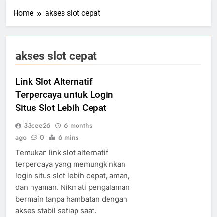
Home
akses slot cepat
akses slot cepat
Link Slot Alternatif
Terpercaya untuk Login
Situs Slot Lebih Cepat
33cee26
6 months
ago
0
6 mins
Temukan link slot alternatif
terpercaya yang memungkinkan
login situs slot lebih cepat, aman,
dan nyaman. Nikmati pengalaman
bermain tanpa hambatan dengan
akses stabil setiap saat.