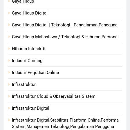
Gaya Hidup
Gaya Hidup Digital
Gaya Hidup Digital | Teknologi | Pengalaman Pengguna
Gaya Hidup Mahasiswa / Teknologi & Hiburan Personal
Hiburan Interaktif
Industri Gaming
Industri Perjudian Online
Infrastruktur
Infrastruktur Cloud & Observabilitas Sistem
Infrastruktur Digital
Infrastruktur Digital,Stabilitas Platform Online,Performa
Sistem,Manajemen Teknologi,Pengalaman Pengguna