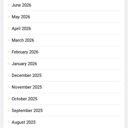
June 2026
May 2026
April 2026
March 2026
February 2026
January 2026
December 2025
November 2025
October 2025
September 2025
August 2025