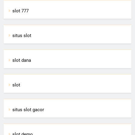
slot 777
situs slot
slot dana
slot
situs slot gacor
slot demo