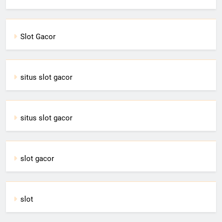
Slot Gacor
situs slot gacor
situs slot gacor
slot gacor
slot