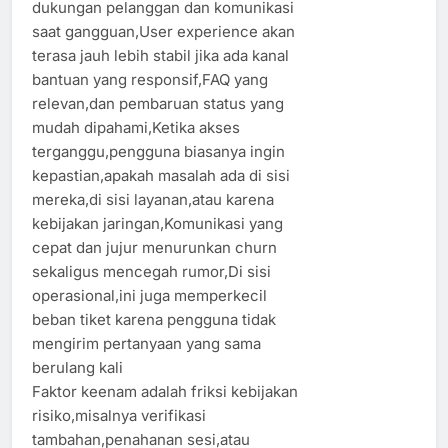
dukungan pelanggan dan komunikasi
saat gangguan,User experience akan
terasa jauh lebih stabil jika ada kanal
bantuan yang responsif,FAQ yang
relevan,dan pembaruan status yang
mudah dipahami,Ketika akses
terganggu,pengguna biasanya ingin
kepastian,apakah masalah ada di sisi
mereka,di sisi layanan,atau karena
kebijakan jaringan,Komunikasi yang
cepat dan jujur menurunkan churn
sekaligus mencegah rumor,Di sisi
operasional,ini juga memperkecil
beban tiket karena pengguna tidak
mengirim pertanyaan yang sama
berulang kali
Faktor keenam adalah friksi kebijakan
risiko,misalnya verifikasi
tambahan,penahanan sesi,atau