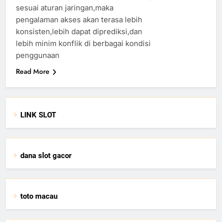
sesuai aturan jaringan,maka
pengalaman akses akan terasa lebih
konsisten,lebih dapat diprediksi,dan
lebih minim konflik di berbagai kondisi
penggunaan
Read More
LINK SLOT
dana slot gacor
toto macau