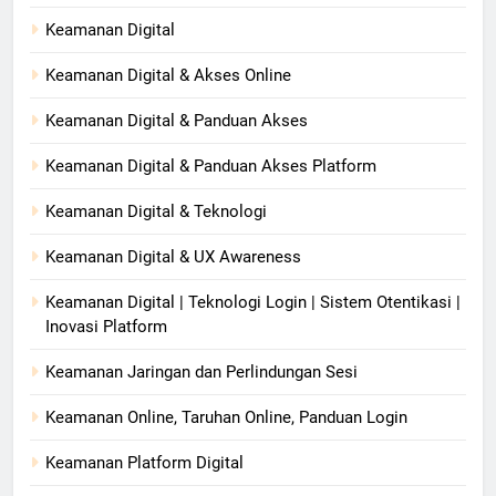
Keamanan Digital
Keamanan Digital & Akses Online
Keamanan Digital & Panduan Akses
Keamanan Digital & Panduan Akses Platform
Keamanan Digital & Teknologi
Keamanan Digital & UX Awareness
Keamanan Digital | Teknologi Login | Sistem Otentikasi |
Inovasi Platform
Keamanan Jaringan dan Perlindungan Sesi
Keamanan Online, Taruhan Online, Panduan Login
Keamanan Platform Digital