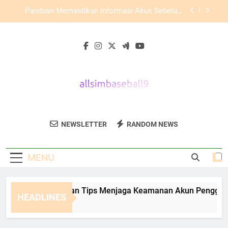
Skip
Panduan Menghindari Akses KAYA787 Login
to
melalui Jaringan Publik
content
Cara Memeriksa Data Akun sebelum
Menggunakan KAYA787 Login
LEBAH4D Login dan Tips Menjaga Keamanan
Akun Pengguna
Panduan Memastikan Informasi Akun Sebelum
Login KAYA787
Panduan Menghindari Akses KAYA787 Login
melalui Jaringan Publik
All Sim Baseball
Mainkan Baseball Online Di All Sim Baseball
Cara Memeriksa Data Akun sebelum
NEWSLETTER
RANDOM NEWS
9
Menggunakan KAYA787 Login
9. Pengalaman Game Yang Seru Dan
Realistis.
MENU
BAH4D Login dan Tips Menjaga Keamanan Akun Pengguna
HEADLINES
Weeks Ago