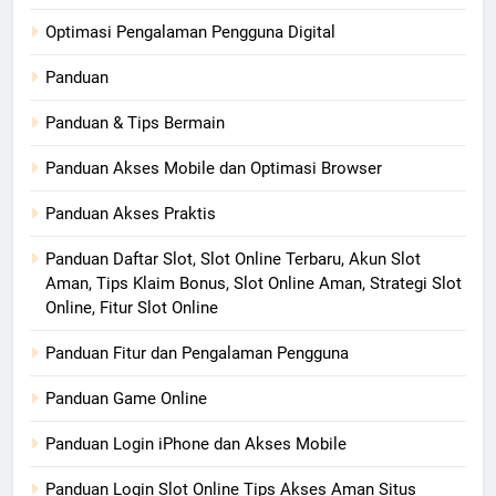
Optimasi Pengalaman Pengguna Digital
Panduan
Panduan & Tips Bermain
Panduan Akses Mobile dan Optimasi Browser
Panduan Akses Praktis
Panduan Daftar Slot, Slot Online Terbaru, Akun Slot
Aman, Tips Klaim Bonus, Slot Online Aman, Strategi Slot
Online, Fitur Slot Online
Panduan Fitur dan Pengalaman Pengguna
Panduan Game Online
Panduan Login iPhone dan Akses Mobile
Panduan Login Slot Online Tips Akses Aman Situs