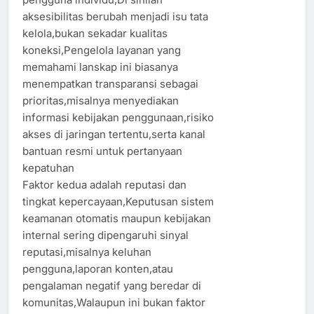
aksesibilitas berubah menjadi isu tata
kelola,bukan sekadar kualitas
koneksi,Pengelola layanan yang
memahami lanskap ini biasanya
menempatkan transparansi sebagai
prioritas,misalnya menyediakan
informasi kebijakan penggunaan,risiko
akses di jaringan tertentu,serta kanal
bantuan resmi untuk pertanyaan
kepatuhan
Faktor kedua adalah reputasi dan
tingkat kepercayaan,Keputusan sistem
keamanan otomatis maupun kebijakan
internal sering dipengaruhi sinyal
reputasi,misalnya keluhan
pengguna,laporan konten,atau
pengalaman negatif yang beredar di
komunitas,Walaupun ini bukan faktor