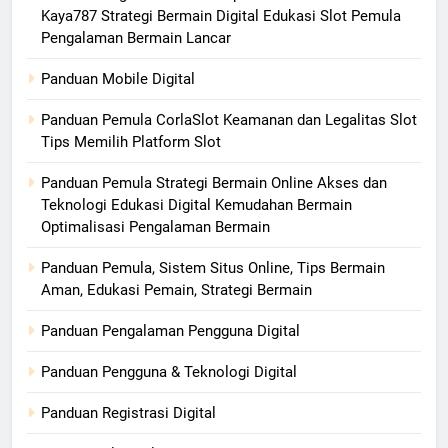
Kaya787 Strategi Bermain Digital Edukasi Slot Pemula
Pengalaman Bermain Lancar
Panduan Mobile Digital
Panduan Pemula CorlaSlot Keamanan dan Legalitas Slot
Tips Memilih Platform Slot
Panduan Pemula Strategi Bermain Online Akses dan
Teknologi Edukasi Digital Kemudahan Bermain
Optimalisasi Pengalaman Bermain
Panduan Pemula, Sistem Situs Online, Tips Bermain
Aman, Edukasi Pemain, Strategi Bermain
Panduan Pengalaman Pengguna Digital
Panduan Pengguna & Teknologi Digital
Panduan Registrasi Digital