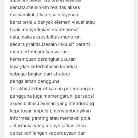
semata,melainkan realitas akses
masyarakat,Jika desain layanan
berat,terlalu banyak elemen visual,atau
tidak menyediakan mode hemat
data,maka aksesibilitas menurun
secara praktis,Desain inklusif berarti
mempertimbangkan variasi
kemampuan perangkat,ukuran
layar,dan keterbatasan koneksi
sebagai bagian dari strategi
pengalaman pengguna
Terakhir,faktor etika dan perlindungan
pengguna juga memengaruhi persepsi
aksesibilitas,Layanan yang mendorong
keputusan impulsif,menyembunyikan
informasi penting,atau memakai pola
antarmuka yang menyesatkan akan
cepat kehilangan kepercayaan,dan