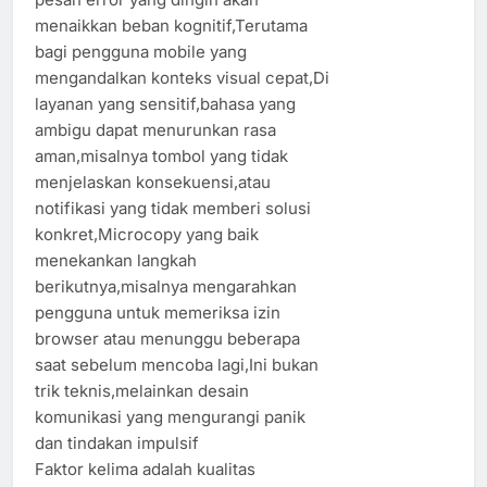
menaikkan beban kognitif,Terutama
bagi pengguna mobile yang
mengandalkan konteks visual cepat,Di
layanan yang sensitif,bahasa yang
ambigu dapat menurunkan rasa
aman,misalnya tombol yang tidak
menjelaskan konsekuensi,atau
notifikasi yang tidak memberi solusi
konkret,Microcopy yang baik
menekankan langkah
berikutnya,misalnya mengarahkan
pengguna untuk memeriksa izin
browser atau menunggu beberapa
saat sebelum mencoba lagi,Ini bukan
trik teknis,melainkan desain
komunikasi yang mengurangi panik
dan tindakan impulsif
Faktor kelima adalah kualitas