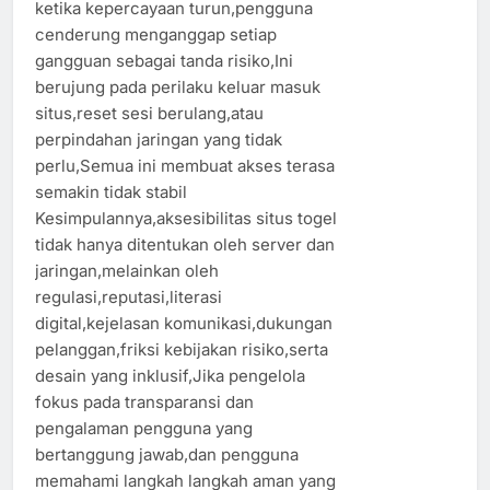
ketika kepercayaan turun,pengguna
cenderung menganggap setiap
gangguan sebagai tanda risiko,Ini
berujung pada perilaku keluar masuk
situs,reset sesi berulang,atau
perpindahan jaringan yang tidak
perlu,Semua ini membuat akses terasa
semakin tidak stabil
Kesimpulannya,aksesibilitas situs togel
tidak hanya ditentukan oleh server dan
jaringan,melainkan oleh
regulasi,reputasi,literasi
digital,kejelasan komunikasi,dukungan
pelanggan,friksi kebijakan risiko,serta
desain yang inklusif,Jika pengelola
fokus pada transparansi dan
pengalaman pengguna yang
bertanggung jawab,dan pengguna
memahami langkah langkah aman yang