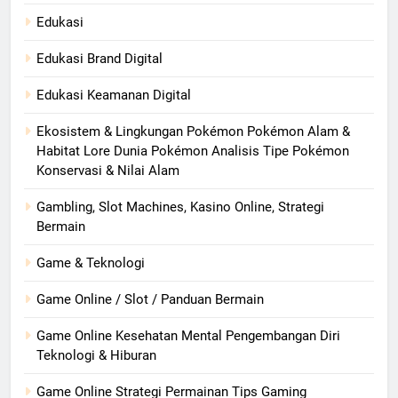
Edukasi
Edukasi Brand Digital
Edukasi Keamanan Digital
Ekosistem & Lingkungan Pokémon Pokémon Alam &
Habitat Lore Dunia Pokémon Analisis Tipe Pokémon
Konservasi & Nilai Alam
Gambling, Slot Machines, Kasino Online, Strategi
Bermain
Game & Teknologi
Game Online / Slot / Panduan Bermain
Game Online Kesehatan Mental Pengembangan Diri
Teknologi & Hiburan
Game Online Strategi Permainan Tips Gaming