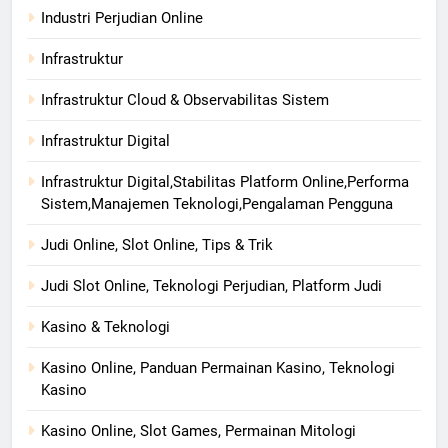
Industri Perjudian Online
Infrastruktur
Infrastruktur Cloud & Observabilitas Sistem
Infrastruktur Digital
Infrastruktur Digital,Stabilitas Platform Online,Performa
Sistem,Manajemen Teknologi,Pengalaman Pengguna
Judi Online, Slot Online, Tips & Trik
Judi Slot Online, Teknologi Perjudian, Platform Judi
Kasino & Teknologi
Kasino Online, Panduan Permainan Kasino, Teknologi
Kasino
Kasino Online, Slot Games, Permainan Mitologi