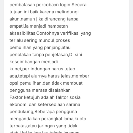
pembatasan percobaan login,Secara
tujuan ini baik karena melindungi
akun,namun jika dirancang tanpa
empati,ia menjadi hambatan
aksesibilitas,Contohnya verifikasi yang
terlalu sering muncul,proses
pemulihan yang panjang,atau
penolakan tanpa penjelasan,Di sini
keseimbangan menjadi
kunci,perlindungan harus tetap
ada,tetapi alurnya harus jelas,memberi
opsi pemulihan,dan tidak membuat
pengguna merasa disalahkan
Faktor ketujuh adalah faktor sosial
ekonomi dan ketersediaan sarana
pendukung,Beberapa pengguna
mengandalkan perangkat lama,kuota
terbatas,atau jaringan yang tidak
stabil,Ini bukan isu teknis layanan