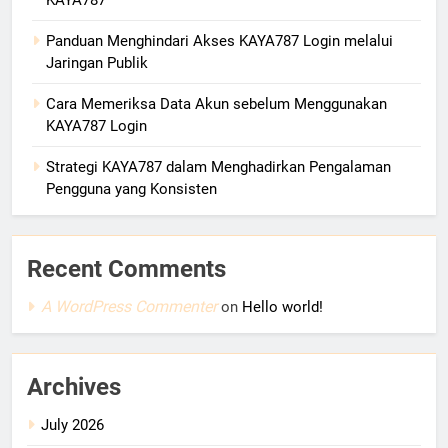
KAYA787
Panduan Menghindari Akses KAYA787 Login melalui
Jaringan Publik
Cara Memeriksa Data Akun sebelum Menggunakan
KAYA787 Login
Strategi KAYA787 dalam Menghadirkan Pengalaman
Pengguna yang Konsisten
Recent Comments
A WordPress Commenter
on
Hello world!
Archives
July 2026