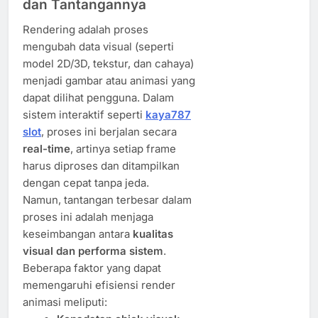
dan Tantangannya
Rendering adalah proses
mengubah data visual (seperti
model 2D/3D, tekstur, dan cahaya)
menjadi gambar atau animasi yang
dapat dilihat pengguna. Dalam
sistem interaktif seperti
kaya787
slot
, proses ini berjalan secara
real-time
, artinya setiap frame
harus diproses dan ditampilkan
dengan cepat tanpa jeda.
Namun, tantangan terbesar dalam
proses ini adalah menjaga
keseimbangan antara
kualitas
visual dan performa sistem
.
Beberapa faktor yang dapat
memengaruhi efisiensi render
animasi meliputi: