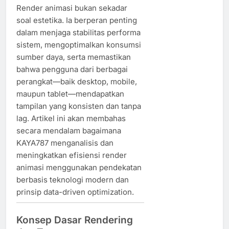
Render animasi bukan sekadar
soal estetika. Ia berperan penting
dalam menjaga stabilitas performa
sistem, mengoptimalkan konsumsi
sumber daya, serta memastikan
bahwa pengguna dari berbagai
perangkat—baik desktop, mobile,
maupun tablet—mendapatkan
tampilan yang konsisten dan tanpa
lag. Artikel ini akan membahas
secara mendalam bagaimana
KAYA787 menganalisis dan
meningkatkan efisiensi render
animasi menggunakan pendekatan
berbasis teknologi modern dan
prinsip data-driven optimization.
Konsep Dasar Rendering