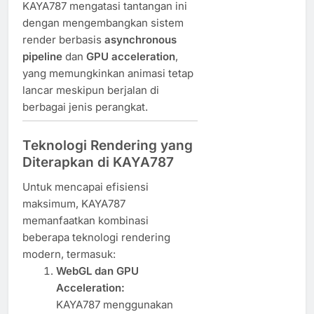
KAYA787 mengatasi tantangan ini
dengan mengembangkan sistem
render berbasis
asynchronous
pipeline
dan
GPU acceleration
,
yang memungkinkan animasi tetap
lancar meskipun berjalan di
berbagai jenis perangkat.
Teknologi Rendering yang
Diterapkan di KAYA787
Untuk mencapai efisiensi
maksimum, KAYA787
memanfaatkan kombinasi
beberapa teknologi rendering
modern, termasuk:
WebGL dan GPU
Acceleration:
KAYA787 menggunakan