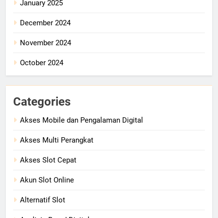
January 2025
December 2024
November 2024
October 2024
Categories
Akses Mobile dan Pengalaman Digital
Akses Multi Perangkat
Akses Slot Cepat
Akun Slot Online
Alternatif Slot