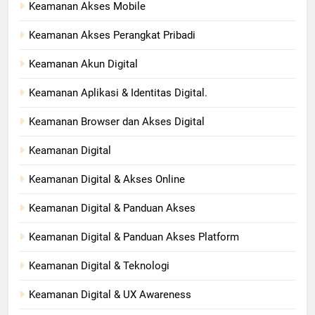
Keamanan Akses Mobile
Keamanan Akses Perangkat Pribadi
Keamanan Akun Digital
Keamanan Aplikasi & Identitas Digital.
Keamanan Browser dan Akses Digital
Keamanan Digital
Keamanan Digital & Akses Online
Keamanan Digital & Panduan Akses
Keamanan Digital & Panduan Akses Platform
Keamanan Digital & Teknologi
Keamanan Digital & UX Awareness