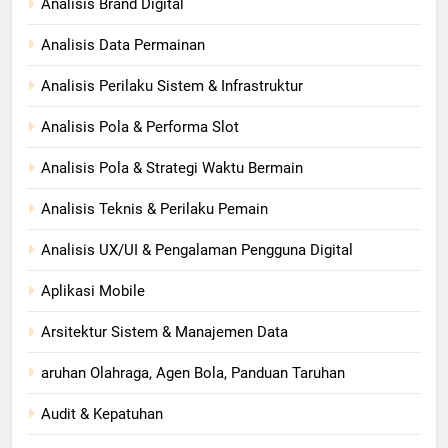
Analisis Brand Digital
Analisis Data Permainan
Analisis Perilaku Sistem & Infrastruktur
Analisis Pola & Performa Slot
Analisis Pola & Strategi Waktu Bermain
Analisis Teknis & Perilaku Pemain
Analisis UX/UI & Pengalaman Pengguna Digital
Aplikasi Mobile
Arsitektur Sistem & Manajemen Data
aruhan Olahraga, Agen Bola, Panduan Taruhan
Audit & Kepatuhan