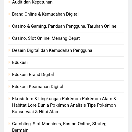
Audit dan Kepatuhan
Brand Online & Kemudahan Digital
Casino & Gaming, Panduan Pengguna, Taruhan Online
Casino, Slot Online, Menang Cepat
Desain Digital dan Kemudahan Pengguna
Edukasi
Edukasi Brand Digital
Edukasi Keamanan Digital
Ekosistem & Lingkungan Pokémon Pokémon Alam &
Habitat Lore Dunia Pokémon Analisis Tipe Pokémon
Konservasi & Nilai Alam
Gambling, Slot Machines, Kasino Online, Strategi
Bermain