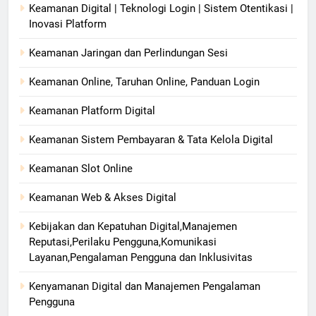
Keamanan Digital | Teknologi Login | Sistem Otentikasi |
Inovasi Platform
Keamanan Jaringan dan Perlindungan Sesi
Keamanan Online, Taruhan Online, Panduan Login
Keamanan Platform Digital
Keamanan Sistem Pembayaran & Tata Kelola Digital
Keamanan Slot Online
Keamanan Web & Akses Digital
Kebijakan dan Kepatuhan Digital,Manajemen
Reputasi,Perilaku Pengguna,Komunikasi
Layanan,Pengalaman Pengguna dan Inklusivitas
Kenyamanan Digital dan Manajemen Pengalaman
Pengguna