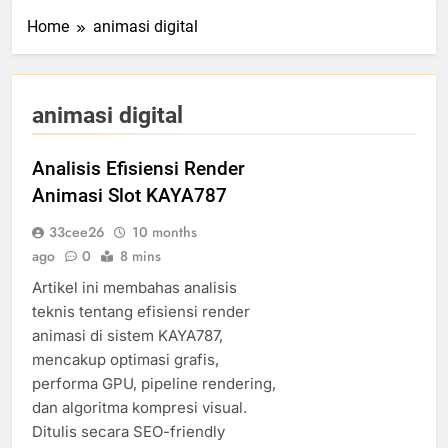
Home
animasi digital
animasi digital
Analisis Efisiensi Render
Animasi Slot KAYA787
33cee26
10 months
ago
0
8 mins
Artikel ini membahas analisis
teknis tentang efisiensi render
animasi di sistem KAYA787,
mencakup optimasi grafis,
performa GPU, pipeline rendering,
dan algoritma kompresi visual.
Ditulis secara SEO-friendly