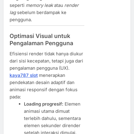
seperti
memory leak
atau
render
lag
sebelum berdampak ke
pengguna.
Optimasi Visual untuk
Pengalaman Pengguna
Efisiensi render tidak hanya diukur
dari sisi kecepatan, tetapi juga dari
pengalaman pengguna (UX).
kaya787 slot
menerapkan
pendekatan desain adaptif dan
animasi responsif dengan fokus
pada:
Loading progresif:
Elemen
animasi utama dimuat
terlebih dahulu, sementara
elemen sekunder dirender
setelah interaksi dimulai.