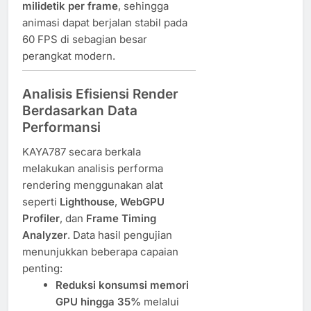
milidetik per frame
, sehingga
animasi dapat berjalan stabil pada
60 FPS di sebagian besar
perangkat modern.
Analisis Efisiensi Render
Berdasarkan Data
Performansi
KAYA787 secara berkala
melakukan analisis performa
rendering menggunakan alat
seperti
Lighthouse
,
WebGPU
Profiler
, dan
Frame Timing
Analyzer
. Data hasil pengujian
menunjukkan beberapa capaian
penting:
Reduksi konsumsi memori
GPU hingga 35%
melalui