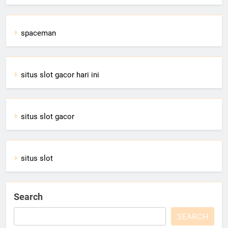
spaceman
situs slot gacor hari ini
situs slot gacor
situs slot
Search
SEARCH