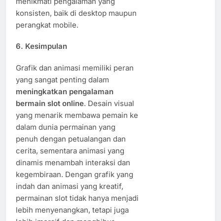
menikmati pengalaman yang
konsisten, baik di desktop maupun
perangkat mobile.
6.
Kesimpulan
Grafik dan animasi memiliki peran
yang sangat penting dalam
meningkatkan pengalaman
bermain slot online
. Desain visual
yang menarik membawa pemain ke
dalam dunia permainan yang
penuh dengan petualangan dan
cerita, sementara animasi yang
dinamis menambah interaksi dan
kegembiraan. Dengan grafik yang
indah dan animasi yang kreatif,
permainan slot tidak hanya menjadi
lebih menyenangkan, tetapi juga