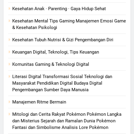
Kesehatan Anak · Parenting · Gaya Hidup Sehat
Kesehatan Mental Tips Gaming Manajemen Emosi Game
& Kesehatan Psikologi
Kesehatan Tubuh Nutrisi & Gizi Pengembangan Diri
Keuangan Digital, Teknologi, Tips Keuangan
Komunitas Gaming & Teknologi Digital
Literasi Digital Transformasi Sosial Teknologi dan
Masyarakat Pendidikan Digital Budaya Digital
Pengembangan Sumber Daya Manusia
Manajemen Ritme Bermain
Mitologi dan Cerita Rakyat Pokémon Pokémon Langka
dan Misterius Sejarah dan Ramalan Dunia Pokémon
Fantasi dan Simbolisme Analisis Lore Pokémon