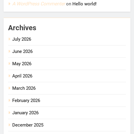
A WordPress Commenter
on
Hello world!
Archives
July 2026
June 2026
May 2026
April 2026
March 2026
February 2026
January 2026
December 2025