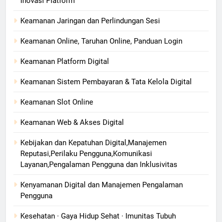
Inovasi Platform
Keamanan Jaringan dan Perlindungan Sesi
Keamanan Online, Taruhan Online, Panduan Login
Keamanan Platform Digital
Keamanan Sistem Pembayaran & Tata Kelola Digital
Keamanan Slot Online
Keamanan Web & Akses Digital
Kebijakan dan Kepatuhan Digital,Manajemen
Reputasi,Perilaku Pengguna,Komunikasi
Layanan,Pengalaman Pengguna dan Inklusivitas
Kenyamanan Digital dan Manajemen Pengalaman
Pengguna
Kesehatan · Gaya Hidup Sehat · Imunitas Tubuh