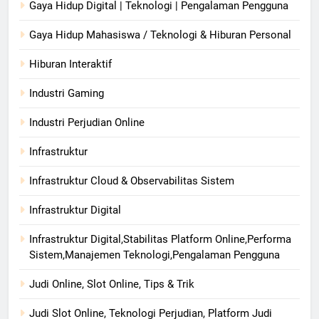
Gaya Hidup Digital | Teknologi | Pengalaman Pengguna
Gaya Hidup Mahasiswa / Teknologi & Hiburan Personal
Hiburan Interaktif
Industri Gaming
Industri Perjudian Online
Infrastruktur
Infrastruktur Cloud & Observabilitas Sistem
Infrastruktur Digital
Infrastruktur Digital,Stabilitas Platform Online,Performa
Sistem,Manajemen Teknologi,Pengalaman Pengguna
Judi Online, Slot Online, Tips & Trik
Judi Slot Online, Teknologi Perjudian, Platform Judi