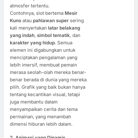
atmosfer tertentu.
Contohnya, slot bertema
Mesir
Kuno
atau
pahlawan super
sering
kali menyertakan
latar belakang
yang indah
,
simbol tematik
, dan
karakter yang hidup
. Semua
elemen ini digabungkan untuk
menciptakan pengalaman yang
lebih imersif, membuat pemain
merasa seolah-olah mereka benar-
benar berada di dunia yang mereka
pilih. Grafik yang baik bukan hanya
tentang kecantikan visual, tetapi
juga membantu dalam
menyampaikan cerita dan tema
permainan, yang menambah
dimensi hiburan lebih dalam.
2.
Animasi yang Dinamis