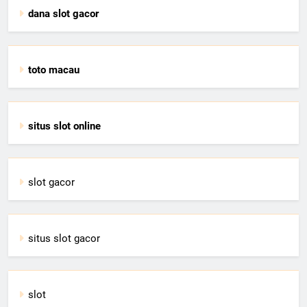
dana slot gacor
toto macau
situs slot online
slot gacor
situs slot gacor
slot