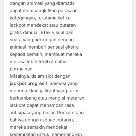
dengan animasi yang dramatis
dapat membangkitkan perasaan
ketegangan, terutama ketika
jackpot mendekat atau putaran
gratis dimulai. Efek visual dan
suara yang beriringan dengan
animasi memberi sensasi ekstra
kepada pemain, membuat mereka
merasa lebih terlibat dalam
permainan.
Misalnya, dalam slot dengan
jackpot progresif
, animasi yang
menunjukkan jackpot yang terus
berkembang atau mengisi meteran
jackpot dapat menambah rasa
antisipasi yang besar. Pemain tahu
bahwa dengan setiap putaran,
mereka semakin mendekati
kesempatan untuk memenangkan