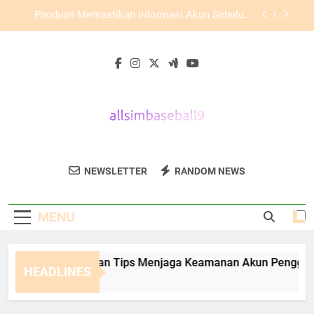
Skip
Panduan Menghindari Akses KAYA787 Login
to
melalui Jaringan Publik
content
Cara Memeriksa Data Akun sebelum
Menggunakan KAYA787 Login
LEBAH4D Login dan Tips Menjaga Keamanan
Akun Pengguna
Panduan Memastikan Informasi Akun Sebelum
Login KAYA787
Panduan Menghindari Akses KAYA787 Login
melalui Jaringan Publik
All Sim Baseball
Mainkan Baseball Online Di All Sim Baseball
Cara Memeriksa Data Akun sebelum
NEWSLETTER
RANDOM NEWS
9
Menggunakan KAYA787 Login
9. Pengalaman Game Yang Seru Dan
Realistis.
MENU
EBAH4D Login dan Tips Menjaga Keamanan Akun Pengguna
HEADLINES
Weeks Ago