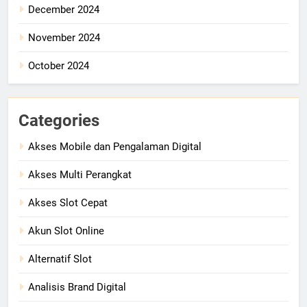
December 2024
November 2024
October 2024
Categories
Akses Mobile dan Pengalaman Digital
Akses Multi Perangkat
Akses Slot Cepat
Akun Slot Online
Alternatif Slot
Analisis Brand Digital