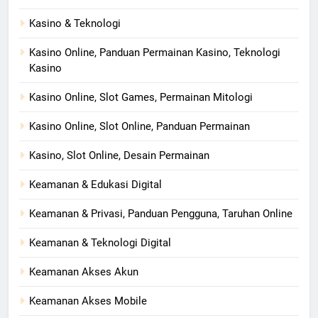
Kasino & Teknologi
Kasino Online, Panduan Permainan Kasino, Teknologi
Kasino
Kasino Online, Slot Games, Permainan Mitologi
Kasino Online, Slot Online, Panduan Permainan
Kasino, Slot Online, Desain Permainan
Keamanan & Edukasi Digital
Keamanan & Privasi, Panduan Pengguna, Taruhan Online
Keamanan & Teknologi Digital
Keamanan Akses Akun
Keamanan Akses Mobile