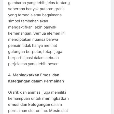
gambaran yang lebih jelas tentang
seberapa banyak putaran gratis
yang tersedia atau bagaimana
simbol tambahan akan
mengaktifkan lebih banyak
kemenangan. Semua elemen ini
menciptakan nuansa bahwa
pemain tidak hanya melihat
gulungan berputar, tetapi juga
berpartisipasi dalam sebuah
perjalanan yang lebih besar.
4.
Meningkatkan Emosi dan
Ketegangan dalam Permainan
Grafik dan animasi juga memiliki
kemampuan untuk
meningkatkan
emosi dan ketegangan
dalam
permainan slot online. Mesin slot