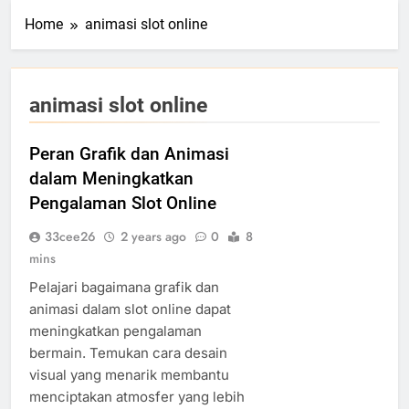
Home
animasi slot online
animasi slot online
Peran Grafik dan Animasi
dalam Meningkatkan
Pengalaman Slot Online
33cee26
2 years ago
0
8
mins
Pelajari bagaimana grafik dan
animasi dalam slot online dapat
meningkatkan pengalaman
bermain. Temukan cara desain
visual yang menarik membantu
menciptakan atmosfer yang lebih