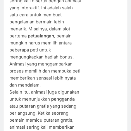
sering kali disertai dengan animasi
yang interaktif. Ini adalah salah
satu cara untuk membuat
pengalaman bermain lebih
menarik. Misalnya, dalam slot
bertema
petualangan
, pemain
mungkin harus memilih antara
beberapa peti untuk
mengungkapkan hadiah bonus.
Animasi yang menggambarkan
proses memilih dan membuka peti
memberikan sensasi lebih nyata
dan mendalam.
Selain itu, animasi juga digunakan
untuk menunjukkan
pengganda
atau
putaran gratis
yang sedang
berlangsung. Ketika seorang
pemain memicu putaran gratis,
animasi sering kali memberikan