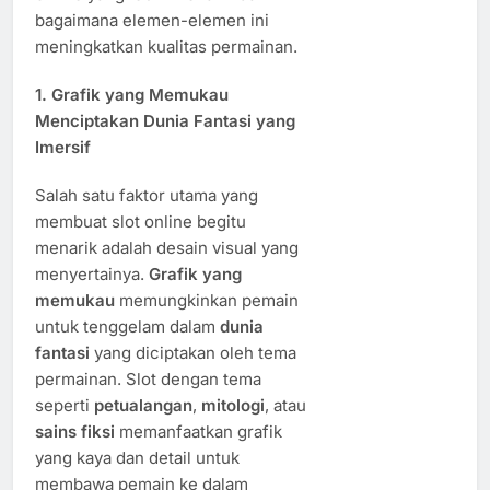
bagaimana elemen-elemen ini
meningkatkan kualitas permainan.
1.
Grafik yang Memukau
Menciptakan Dunia Fantasi yang
Imersif
Salah satu faktor utama yang
membuat slot online begitu
menarik adalah desain visual yang
menyertainya.
Grafik yang
memukau
memungkinkan pemain
untuk tenggelam dalam
dunia
fantasi
yang diciptakan oleh tema
permainan. Slot dengan tema
seperti
petualangan
,
mitologi
, atau
sains fiksi
memanfaatkan grafik
yang kaya dan detail untuk
membawa pemain ke dalam