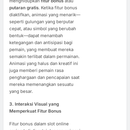
menghidupkan
fitur bonus
atau
putaran gratis
. Ketika fitur bonus
diaktifkan, animasi yang menarik—
seperti gulungan yang berputar
cepat, atau simbol yang berubah
bentuk—dapat menambah
ketegangan dan antisipasi bagi
pemain, yang membuat mereka
semakin terlibat dalam permainan.
Animasi yang halus dan kreatif ini
juga memberi pemain rasa
penghargaan dan pencapaian saat
mereka memenangkan sesuatu
yang besar.
3.
Interaksi Visual yang
Memperkuat Fitur Bonus
Fitur bonus dalam slot online