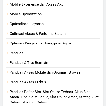
Mobile Experience dan Akses Akun
Mobile Optimization
Optimalisasi Layanan
Optimasi Akses & Performa Sistem
Optimasi Pengalaman Pengguna Digital
Panduan
Panduan & Tips Bermain
Panduan Akses Mobile dan Optimasi Browser
Panduan Akses Praktis
Panduan Daftar Slot, Slot Online Terbaru, Akun Slot
Aman, Tips Klaim Bonus, Slot Online Aman, Strategi Slot
Online, Fitur Slot Online