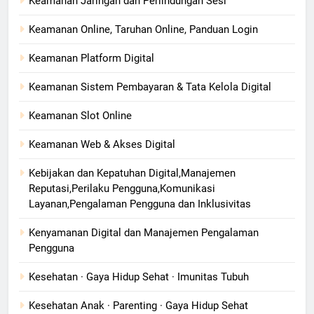
Keamanan Jaringan dan Perlindungan Sesi
Keamanan Online, Taruhan Online, Panduan Login
Keamanan Platform Digital
Keamanan Sistem Pembayaran & Tata Kelola Digital
Keamanan Slot Online
Keamanan Web & Akses Digital
Kebijakan dan Kepatuhan Digital,Manajemen
Reputasi,Perilaku Pengguna,Komunikasi
Layanan,Pengalaman Pengguna dan Inklusivitas
Kenyamanan Digital dan Manajemen Pengalaman
Pengguna
Kesehatan · Gaya Hidup Sehat · Imunitas Tubuh
Kesehatan Anak · Parenting · Gaya Hidup Sehat