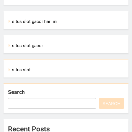
situs slot gacor hari ini
situs slot gacor
situs slot
Search
SEARCH
Recent Posts