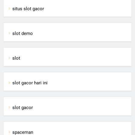
situs slot gacor
slot demo
slot
slot gacor hari ini
slot gacor
spaceman