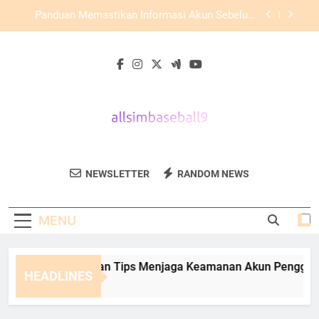
Skip
Panduan Menghindari Akses KAYA787 Login
to
melalui Jaringan Publik
content
Cara Memeriksa Data Akun sebelum
Menggunakan KAYA787 Login
LEBAH4D Login dan Tips Menjaga Keamanan
Akun Pengguna
Panduan Memastikan Informasi Akun Sebelum
Login KAYA787
Panduan Menghindari Akses KAYA787 Login
melalui Jaringan Publik
All Sim Baseball
Mainkan Baseball Online Di All Sim Baseball
Cara Memeriksa Data Akun sebelum
NEWSLETTER
RANDOM NEWS
9
Menggunakan KAYA787 Login
9. Pengalaman Game Yang Seru Dan
Realistis.
MENU
EBAH4D Login dan Tips Menjaga Keamanan Akun Pengguna
HEADLINES
 Weeks Ago