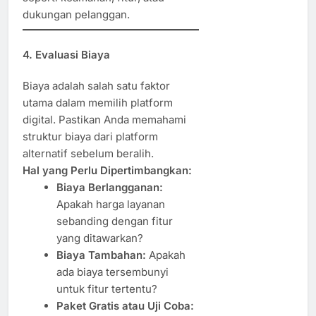
dukungan pelanggan.
4. Evaluasi Biaya
Biaya adalah salah satu faktor
utama dalam memilih platform
digital. Pastikan Anda memahami
struktur biaya dari platform
alternatif sebelum beralih.
Hal yang Perlu Dipertimbangkan:
Biaya Berlangganan:
Apakah harga layanan
sebanding dengan fitur
yang ditawarkan?
Biaya Tambahan:
Apakah
ada biaya tersembunyi
untuk fitur tertentu?
Paket Gratis atau Uji Coba: