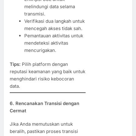
melindungi data selama
transmisi.
Verifikasi dua langkah untuk
mencegah akses tidak sah.
Pemantauan aktivitas untuk
mendeteksi aktivitas
mencurigakan.
Tips:
Pilih platform dengan
reputasi keamanan yang baik untuk
menghindari risiko kebocoran
data.
6. Rencanakan Transisi dengan
Cermat
Jika Anda memutuskan untuk
beralih, pastikan proses transisi