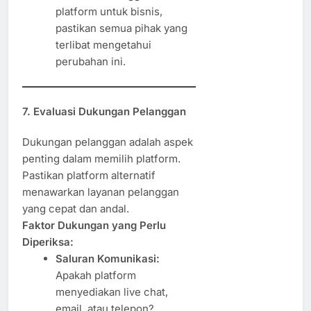
platform untuk bisnis,
pastikan semua pihak yang
terlibat mengetahui
perubahan ini.
7. Evaluasi Dukungan Pelanggan
Dukungan pelanggan adalah aspek
penting dalam memilih platform.
Pastikan platform alternatif
menawarkan layanan pelanggan
yang cepat dan andal.
Faktor Dukungan yang Perlu
Diperiksa:
Saluran Komunikasi:
Apakah platform
menyediakan live chat,
email, atau telepon?