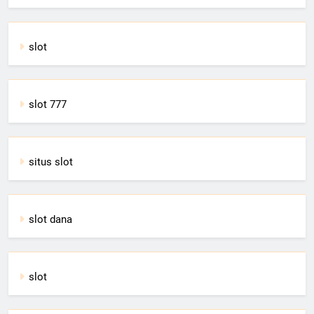
slot
slot 777
situs slot
slot dana
slot