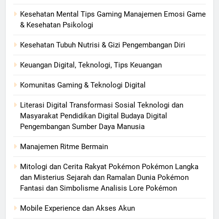
Kesehatan Mental Tips Gaming Manajemen Emosi Game
& Kesehatan Psikologi
Kesehatan Tubuh Nutrisi & Gizi Pengembangan Diri
Keuangan Digital, Teknologi, Tips Keuangan
Komunitas Gaming & Teknologi Digital
Literasi Digital Transformasi Sosial Teknologi dan
Masyarakat Pendidikan Digital Budaya Digital
Pengembangan Sumber Daya Manusia
Manajemen Ritme Bermain
Mitologi dan Cerita Rakyat Pokémon Pokémon Langka
dan Misterius Sejarah dan Ramalan Dunia Pokémon
Fantasi dan Simbolisme Analisis Lore Pokémon
Mobile Experience dan Akses Akun