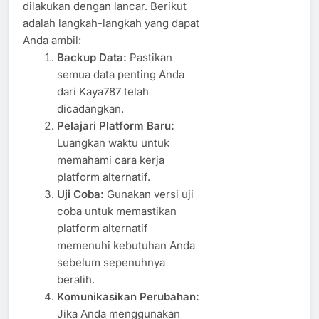
dilakukan dengan lancar. Berikut
adalah langkah-langkah yang dapat
Anda ambil:
Backup Data:
Pastikan
semua data penting Anda
dari Kaya787 telah
dicadangkan.
Pelajari Platform Baru:
Luangkan waktu untuk
memahami cara kerja
platform alternatif.
Uji Coba:
Gunakan versi uji
coba untuk memastikan
platform alternatif
memenuhi kebutuhan Anda
sebelum sepenuhnya
beralih.
Komunikasikan Perubahan:
Jika Anda menggunakan