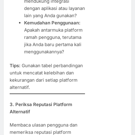
mendukung integrasi
dengan aplikasi atau layanan
lain yang Anda gunakan?
Kemudahan Penggunaan:
Apakah antarmuka platform
ramah pengguna, terutama
jika Anda baru pertama kali
menggunakannya?
Tips:
Gunakan tabel perbandingan
untuk mencatat kelebihan dan
kekurangan dari setiap platform
alternatif.
3. Periksa Reputasi Platform
Alternatif
Membaca ulasan pengguna dan
memeriksa reputasi platform