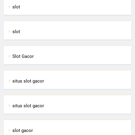
slot
slot
Slot Gacor
situs slot gacor
situs slot gacor
slot gacor