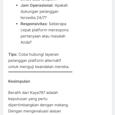
Jam Operasional:
Apakah
dukungan pelanggan
tersedia 24/7?
Responsivitas:
Seberapa
cepat platform merespons
pertanyaan atau masalah
Anda?
Tips:
Coba hubungi layanan
pelanggan platform alternatif
untuk menguji keandalan mereka.
Kesimpulan
Beralih dari Kaya787 adalah
keputusan yang perlu
dipertimbangkan dengan matang.
Dengan mengevaluasi alasan