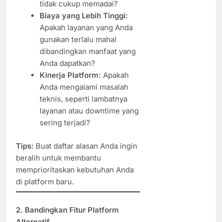
tidak cukup memadai?
Biaya yang Lebih Tinggi:
Apakah layanan yang Anda
gunakan terlalu mahal
dibandingkan manfaat yang
Anda dapatkan?
Kinerja Platform:
Apakah
Anda mengalami masalah
teknis, seperti lambatnya
layanan atau downtime yang
sering terjadi?
Tips:
Buat daftar alasan Anda ingin
beralih untuk membantu
memprioritaskan kebutuhan Anda
di platform baru.
2. Bandingkan Fitur Platform
Alternatif