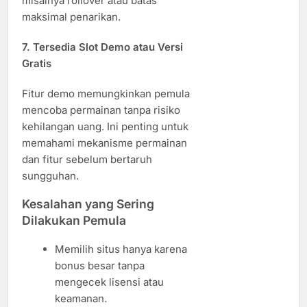
misalnya rollover atau batas
maksimal penarikan.
7. Tersedia Slot Demo atau Versi
Gratis
Fitur demo memungkinkan pemula
mencoba permainan tanpa risiko
kehilangan uang. Ini penting untuk
memahami mekanisme permainan
dan fitur sebelum bertaruh
sungguhan.
Kesalahan yang Sering
Dilakukan Pemula
Memilih situs hanya karena
bonus besar tanpa
mengecek lisensi atau
keamanan.