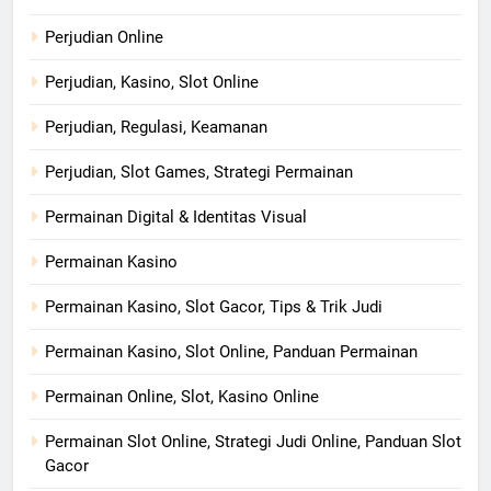
Perjudian Online
Perjudian, Kasino, Slot Online
Perjudian, Regulasi, Keamanan
Perjudian, Slot Games, Strategi Permainan
Permainan Digital & Identitas Visual
Permainan Kasino
Permainan Kasino, Slot Gacor, Tips & Trik Judi
Permainan Kasino, Slot Online, Panduan Permainan
Permainan Online, Slot, Kasino Online
Permainan Slot Online, Strategi Judi Online, Panduan Slot
Gacor