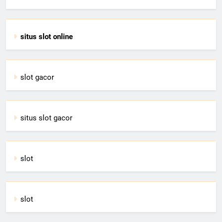
situs slot online
slot gacor
situs slot gacor
slot
slot