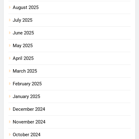
August 2025
July 2025
June 2025
May 2025
April 2025
March 2025
February 2025
January 2025
December 2024
November 2024
October 2024