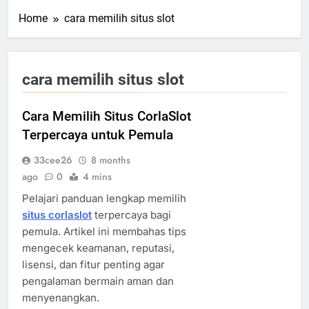
Home
cara memilih situs slot
cara memilih situs slot
Cara Memilih Situs CorlaSlot
Terpercaya untuk Pemula
33cee26
8 months
ago
0
4 mins
Pelajari panduan lengkap memilih
situs corlaslot
terpercaya bagi
pemula. Artikel ini membahas tips
mengecek keamanan, reputasi,
lisensi, dan fitur penting agar
pengalaman bermain aman dan
menyenangkan.