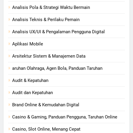
Analisis Pola & Strategi Waktu Bermain
Analisis Teknis & Perilaku Pemain
Analisis UX/UI & Pengalaman Pengguna Digital
Aplikasi Mobile
Arsitektur Sistem & Manajemen Data
aruhan Olahraga, Agen Bola, Panduan Taruhan
Audit & Kepatuhan
Audit dan Kepatuhan
Brand Online & Kemudahan Digital
Casino & Gaming, Panduan Pengguna, Taruhan Online
Casino, Slot Online, Menang Cepat