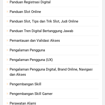
Panduan Registrasi Digital
Panduan Slot Online
Panduan Slot, Tips dan Trik Slot, Judi Online
Panduan Tren Digital Bertanggung Jawab
Pemantauan dan Validasi Akses
Pengalaman Pengguna
Pengalaman Pengguna (UX)
Pengalaman Pengguna Digital, Brand Online, Navigasi
dan Akses
Pengembangan Skill
Pengembangan Skill Gamer
Perawatan Alami