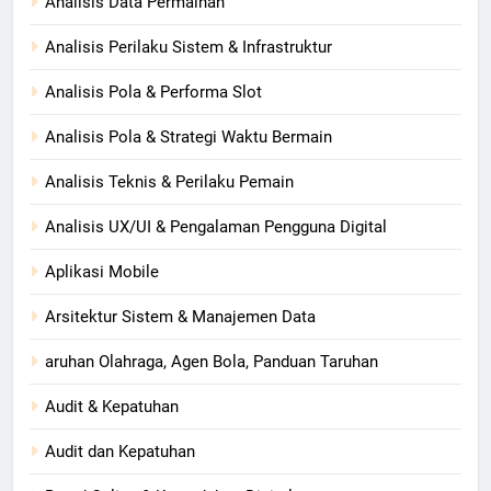
Analisis Data Permainan
Analisis Perilaku Sistem & Infrastruktur
Analisis Pola & Performa Slot
Analisis Pola & Strategi Waktu Bermain
Analisis Teknis & Perilaku Pemain
Analisis UX/UI & Pengalaman Pengguna Digital
Aplikasi Mobile
Arsitektur Sistem & Manajemen Data
aruhan Olahraga, Agen Bola, Panduan Taruhan
Audit & Kepatuhan
Audit dan Kepatuhan