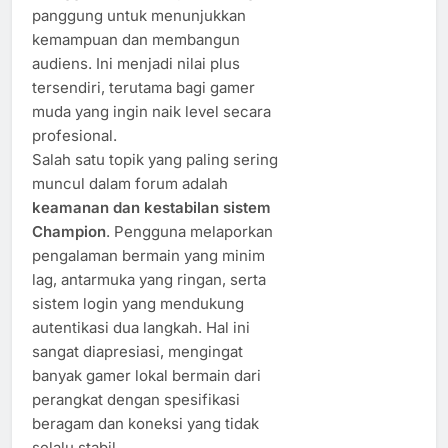
panggung untuk menunjukkan
kemampuan dan membangun
audiens. Ini menjadi nilai plus
tersendiri, terutama bagi gamer
muda yang ingin naik level secara
profesional.
Salah satu topik yang paling sering
muncul dalam forum adalah
keamanan dan kestabilan sistem
Champion
. Pengguna melaporkan
pengalaman bermain yang minim
lag, antarmuka yang ringan, serta
sistem login yang mendukung
autentikasi dua langkah. Hal ini
sangat diapresiasi, mengingat
banyak gamer lokal bermain dari
perangkat dengan spesifikasi
beragam dan koneksi yang tidak
selalu stabil.