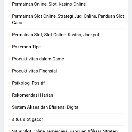
Permainan Online, Slot, Kasino Online
Permainan Slot Online, Strategi Judi Online, Panduan Slot
Gacor
Permainan Slot, Slot Online, Kasino, Jackpot
Pokémon Tipe
Produktivitas dalam Game
Produktivitas Finansial
Psikologi Positif
Rekomendasi Harian
Sistem Akses dan Efisiensi Digital
situs slot gacor
Situs Slot Online Terpercaya, Panduan Afiliasi, Strategi