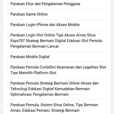
Panduan Fitur dan Pengalaman Pengguna
Panduan Game Online
Panduan Login iPhone dan Akses Mobile
Panduan Login Slot Online Tips Akses Aman Situs
Kaya787 Strategi Bermain Digital Edukasi Slot Pemula
Pengalaman Bermain Lancar
Panduan Mobile Digital
Panduan Pemula CorlaSlot Keamanan dan Legalitas Slot
Tips Memilih Platform Slot
Panduan Pemula Strategi Bermain Online Akses dan
Teknologi Edukasi Digital Kemudahan Bermain
Optimalisasi Pengalaman Bermain
Panduan Pemula, Sistem Situs Online, Tips Bermain
Aman, Edukasi Pemain, Strategi Bermain