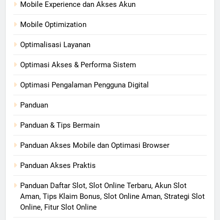
Mobile Experience dan Akses Akun
Mobile Optimization
Optimalisasi Layanan
Optimasi Akses & Performa Sistem
Optimasi Pengalaman Pengguna Digital
Panduan
Panduan & Tips Bermain
Panduan Akses Mobile dan Optimasi Browser
Panduan Akses Praktis
Panduan Daftar Slot, Slot Online Terbaru, Akun Slot
Aman, Tips Klaim Bonus, Slot Online Aman, Strategi Slot
Online, Fitur Slot Online