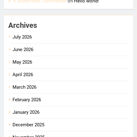
A WordPress Commenter
on
Hello world!
Archives
July 2026
June 2026
May 2026
April 2026
March 2026
February 2026
January 2026
December 2025