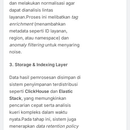
dan melakukan normalisasi agar
dapat dianalisis lintas
layanan.Proses ini melibatkan
tag
enrichment
(menambahkan
metadata seperti ID layanan,
region, atau namespace) dan
anomaly filtering
untuk menyaring
noise.
3. Storage & Indexing Layer
Data hasil pemrosesan disimpan di
sistem penyimpanan terdistribusi
seperti
ClickHouse
dan
Elastic
Stack
, yang memungkinkan
pencarian cepat serta analisis
kueri kompleks dalam waktu
nyata.Pada tahap ini, sistem juga
menerapkan
data retention policy