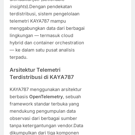
insights
).Dengan pendekatan
terdistribusi, sistem pengelolaan
telemetri KAYA787 mampu
menggabungkan data dari berbagai
lingkungan — termasuk cloud
hybrid dan container orchestration
— ke dalam satu pusat analisis
terpadu.
Arsitektur Telemetri
Terdistribusi di KAYA787
KAYA787 menggunakan arsitektur
berbasis
OpenTelemetry
, sebuah
framework standar terbuka yang
mendukung pengumpulan data
observasi dari berbagai sumber
tanpa ketergantungan vendor.Data
dikumpulkan dari tiga komponen