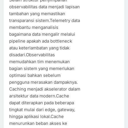
observabilitas data menjadi lapisan
tambahan yang memastikan
transparansi sistem.Telemetry data
membantu menganalisis
bagaimana data mengalir melalui
pipeline apakah ada bottleneck
atau keterlambatan yang tidak
disadari.Observabilitas
memudahkan tim menemukan
bagian sistem yang memerlukan
optimasi bahkan sebelum
pengguna merasakan dampaknya.
Caching menjadi akselerator dalam
arsitektur data modern.Cache
dapat diterapkan pada beberapa
tingkat mulai dari edge, gateway,
hingga aplikasi lokal.Cache
menurunkan beban akses ke