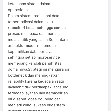
ketahanan sistem dalam
operasional.
Dalam sistem tradisional data
tersentralisasi dalam satu
repositori besar sehingga semua
proses membaca dan menulis
melalui titik yang sama.Sementara
arsitektur modern memecah
kepemilikan data per layanan
sehingga setiap microservice
memegang kendali penuh atas
domainnya.Strategi ini mengurangi
bottleneck dan meningkatkan
reliability karena kegagalan satu
layanan tidak berdampak langsung
terhadap layanan lain.Kemandirian
ini disebut loose coupling dan
menjadi kunci sukses ekosistem
layanan berskala besar.