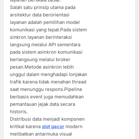
Salah satu prinsip utama pada
arsitektur data berorientasi
layanan adalah pemilihan model
komunikasi yang tepat.Pada sistem
sinkron layanan berinteraksi
langsung melalui API sementara
pada sistem asinkron komunikasi
berlangsung melalui broker
pesan.Metode asinkron lebih
unggul dalam menghadapi lonjakan
trafik karena tidak menahan thread
saat menunggu respons.Pipeline
berbasis event juga memudahkan
pemantauan jejak data secara
historis.
Distribusi data menjadi komponen
kritikal karena
slot gacor
modern
melibatkan antarmuka visual