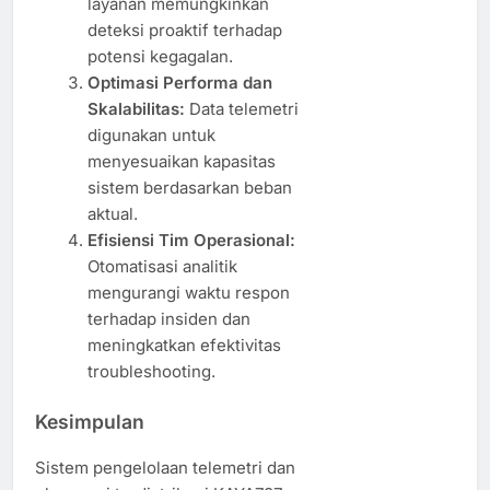
layanan memungkinkan
deteksi proaktif terhadap
potensi kegagalan.
Optimasi Performa dan
Skalabilitas:
Data telemetri
digunakan untuk
menyesuaikan kapasitas
sistem berdasarkan beban
aktual.
Efisiensi Tim Operasional:
Otomatisasi analitik
mengurangi waktu respon
terhadap insiden dan
meningkatkan efektivitas
troubleshooting.
Kesimpulan
Sistem pengelolaan telemetri dan