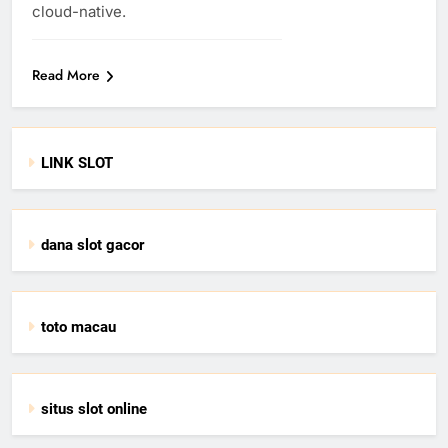
cloud-native.
Read More
LINK SLOT
dana slot gacor
toto macau
situs slot online