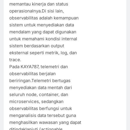
memantau kinerja dan status
operasionalnya.Di sisi lain,
observabilitas adalah kemampuan
sistem untuk menyediakan data
mendalam yang dapat digunakan
untuk memahami kondisi internal
sistem berdasarkan output
eksternal seperti metrik, log, dan
trace.
Pada KAYA787, telemetri dan
observabilitas berjalan
beriringan.Telemetri bertugas
menyediakan data mentah dari
seluruh node, container, dan
microservices, sedangkan
observabilitas berfungsi untuk
menganalisis data tersebut guna
menghasilkan wawasan yang dapat
ditindaklanjuti (
actionable