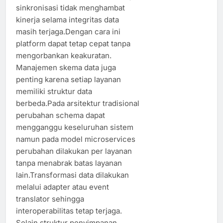
sinkronisasi tidak menghambat
kinerja selama integritas data
masih terjaga.Dengan cara ini
platform dapat tetap cepat tanpa
mengorbankan keakuratan.
Manajemen skema data juga
penting karena setiap layanan
memiliki struktur data
berbeda.Pada arsitektur tradisional
perubahan schema dapat
mengganggu keseluruhan sistem
namun pada model microservices
perubahan dilakukan per layanan
tanpa menabrak batas layanan
lain.Transformasi data dilakukan
melalui adapter atau event
translator sehingga
interoperabilitas tetap terjaga.
Selain struktur penyimpanan