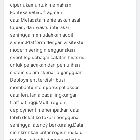
diperlukan untuk memahami
konteks setiap fragmen
data.Metadata menjelaskan asal,
tujuan, dan waktu interaksi
sehingga memudahkan audit
sistem.Platform dengan arsitektur
modern sering menggunakan
event log sebagai catatan historis
untuk pelacakan dan pemulihan
sistem dalam skenario gangguan.
Deployment terdistribusi
membantu mempercepat akses
data terutama pada lingkungan
traffic tinggi.Multi region
deployment menempatkan data
lebih dekat ke lokasi pengguna
sehingga latency berkurang.Data
disinkronkan antar region melalui
replikasi adaptif dengan prioritas