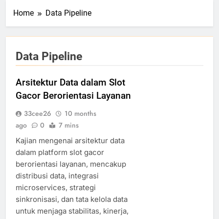
Home
Data Pipeline
Data Pipeline
Arsitektur Data dalam Slot
Gacor Berorientasi Layanan
33cee26
10 months
ago
0
7 mins
Kajian mengenai arsitektur data
dalam platform slot gacor
berorientasi layanan, mencakup
distribusi data, integrasi
microservices, strategi
sinkronisasi, dan tata kelola data
untuk menjaga stabilitas, kinerja,