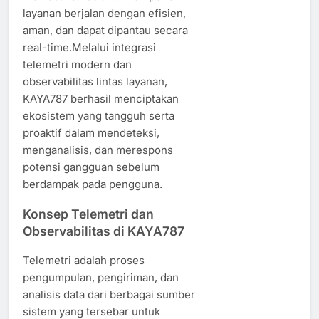
layanan berjalan dengan efisien,
aman, dan dapat dipantau secara
real-time.Melalui integrasi
telemetri modern dan
observabilitas lintas layanan,
KAYA787 berhasil menciptakan
ekosistem yang tangguh serta
proaktif dalam mendeteksi,
menganalisis, dan merespons
potensi gangguan sebelum
berdampak pada pengguna.
Konsep Telemetri dan
Observabilitas di KAYA787
Telemetri adalah proses
pengumpulan, pengiriman, dan
analisis data dari berbagai sumber
sistem yang tersebar untuk