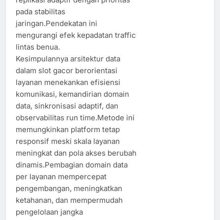
pada stabilitas
jaringan.Pendekatan ini
mengurangi efek kepadatan traffic
lintas benua.
Kesimpulannya arsitektur data
dalam slot gacor berorientasi
layanan menekankan efisiensi
komunikasi, kemandirian domain
data, sinkronisasi adaptif, dan
observabilitas run time.Metode ini
memungkinkan platform tetap
responsif meski skala layanan
meningkat dan pola akses berubah
dinamis.Pembagian domain data
per layanan mempercepat
pengembangan, meningkatkan
ketahanan, dan mempermudah
pengelolaan jangka