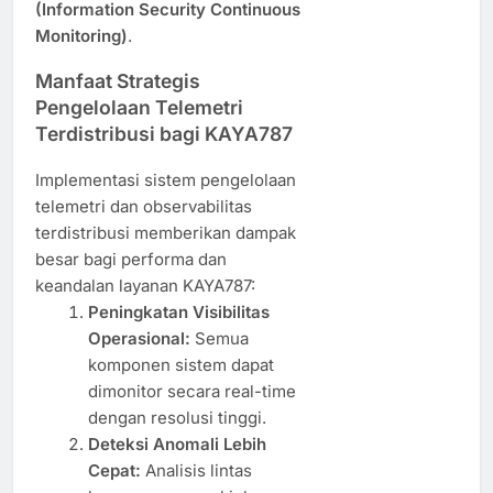
(Information Security Continuous
Monitoring)
.
Manfaat Strategis
Pengelolaan Telemetri
Terdistribusi bagi KAYA787
Implementasi sistem pengelolaan
telemetri dan observabilitas
terdistribusi memberikan dampak
besar bagi performa dan
keandalan layanan KAYA787:
Peningkatan Visibilitas
Operasional:
Semua
komponen sistem dapat
dimonitor secara real-time
dengan resolusi tinggi.
Deteksi Anomali Lebih
Cepat:
Analisis lintas