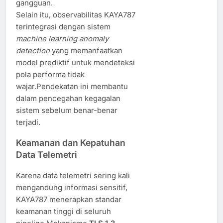
gangguan.
Selain itu, observabilitas KAYA787
terintegrasi dengan sistem
machine learning anomaly
detection
yang memanfaatkan
model prediktif untuk mendeteksi
pola performa tidak
wajar.Pendekatan ini membantu
dalam pencegahan kegagalan
sistem sebelum benar-benar
terjadi.
Keamanan dan Kepatuhan
Data Telemetri
Karena data telemetri sering kali
mengandung informasi sensitif,
KAYA787 menerapkan standar
keamanan tinggi di seluruh