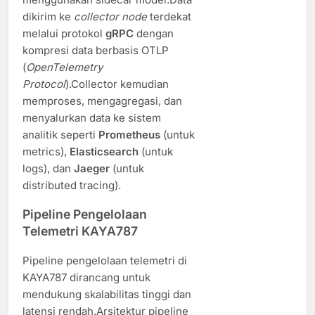
dikirim ke
collector node
terdekat
melalui protokol
gRPC
dengan
kompresi data berbasis OTLP
(
OpenTelemetry
Protocol
).Collector kemudian
memproses, mengagregasi, dan
menyalurkan data ke sistem
analitik seperti
Prometheus
(untuk
metrics),
Elasticsearch
(untuk
logs), dan
Jaeger
(untuk
distributed tracing).
Pipeline Pengelolaan
Telemetri KAYA787
Pipeline pengelolaan telemetri di
KAYA787 dirancang untuk
mendukung skalabilitas tinggi dan
latensi rendah.Arsitektur pipeline