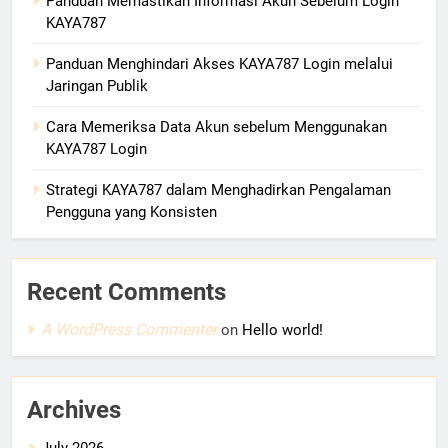
Panduan Memastikan Informasi Akun Sebelum Login
KAYA787
Panduan Menghindari Akses KAYA787 Login melalui
Jaringan Publik
Cara Memeriksa Data Akun sebelum Menggunakan
KAYA787 Login
Strategi KAYA787 dalam Menghadirkan Pengalaman
Pengguna yang Konsisten
Recent Comments
A WordPress Commenter
on
Hello world!
Archives
July 2026