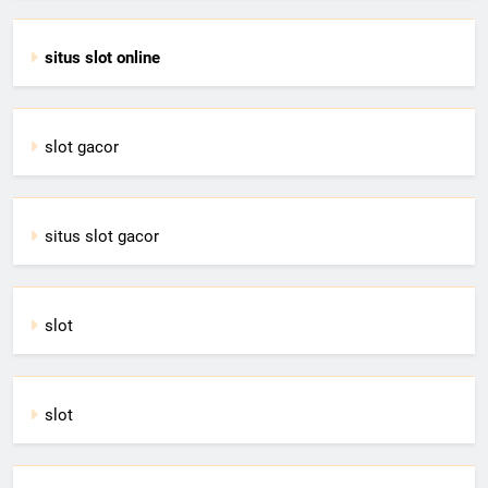
situs slot online
slot gacor
situs slot gacor
slot
slot