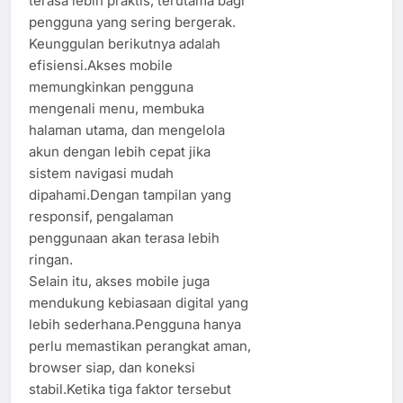
terasa lebih praktis, terutama bagi
pengguna yang sering bergerak.
Keunggulan berikutnya adalah
efisiensi.Akses mobile
memungkinkan pengguna
mengenali menu, membuka
halaman utama, dan mengelola
akun dengan lebih cepat jika
sistem navigasi mudah
dipahami.Dengan tampilan yang
responsif, pengalaman
penggunaan akan terasa lebih
ringan.
Selain itu, akses mobile juga
mendukung kebiasaan digital yang
lebih sederhana.Pengguna hanya
perlu memastikan perangkat aman,
browser siap, dan koneksi
stabil.Ketika tiga faktor tersebut