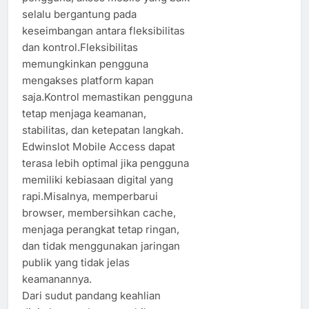
selalu bergantung pada
keseimbangan antara fleksibilitas
dan kontrol.Fleksibilitas
memungkinkan pengguna
mengakses platform kapan
saja.Kontrol memastikan pengguna
tetap menjaga keamanan,
stabilitas, dan ketepatan langkah.
Edwinslot Mobile Access dapat
terasa lebih optimal jika pengguna
memiliki kebiasaan digital yang
rapi.Misalnya, memperbarui
browser, membersihkan cache,
menjaga perangkat tetap ringan,
dan tidak menggunakan jaringan
publik yang tidak jelas
keamanannya.
Dari sudut pandang keahlian