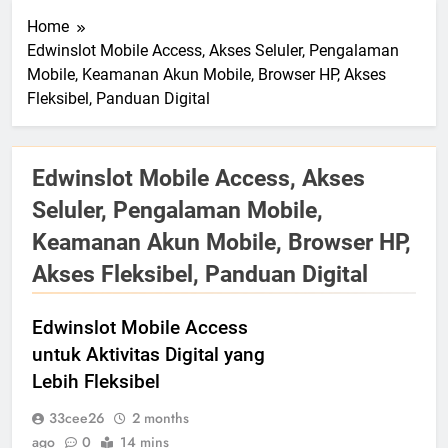
Home
Edwinslot Mobile Access, Akses Seluler, Pengalaman
Mobile, Keamanan Akun Mobile, Browser HP, Akses
Fleksibel, Panduan Digital
Edwinslot Mobile Access, Akses
Seluler, Pengalaman Mobile,
Keamanan Akun Mobile, Browser HP,
Akses Fleksibel, Panduan Digital
Edwinslot Mobile Access
untuk Aktivitas Digital yang
Lebih Fleksibel
33cee26
2 months
ago
0
14 mins