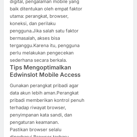
digital, pengalaman mobile yang
baik ditentukan oleh empat faktor
utama: perangkat, browser,
koneksi, dan perilaku
pengguna.Jika salah satu faktor
bermasalah, akses bisa
terganggu.Karena itu, pengguna
perlu melakukan pengecekan
sederhana secara berkala.
Tips Mengoptimalkan
Edwinslot Mobile Access
Gunakan perangkat pribadi agar
data akun lebih aman.Perangkat
pribadi memberikan kontrol penuh
terhadap riwayat browser,
penyimpanan kata sandi, dan
pengaturan keamanan.
Pastikan browser selalu
diperbarui.Browser terbaru