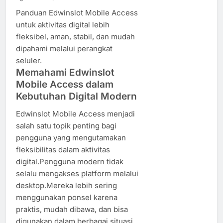
Panduan Edwinslot Mobile Access
untuk aktivitas digital lebih
fleksibel, aman, stabil, dan mudah
dipahami melalui perangkat
seluler.
Memahami Edwinslot
Mobile Access dalam
Kebutuhan Digital Modern
Edwinslot Mobile Access menjadi
salah satu topik penting bagi
pengguna yang mengutamakan
fleksibilitas dalam aktivitas
digital.Pengguna modern tidak
selalu mengakses platform melalui
desktop.Mereka lebih sering
menggunakan ponsel karena
praktis, mudah dibawa, dan bisa
digunakan dalam berbagai situasi.