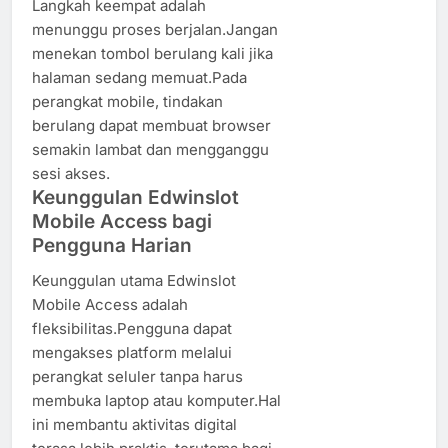
Langkah keempat adalah
menunggu proses berjalan.Jangan
menekan tombol berulang kali jika
halaman sedang memuat.Pada
perangkat mobile, tindakan
berulang dapat membuat browser
semakin lambat dan mengganggu
sesi akses.
Keunggulan Edwinslot
Mobile Access bagi
Pengguna Harian
Keunggulan utama Edwinslot
Mobile Access adalah
fleksibilitas.Pengguna dapat
mengakses platform melalui
perangkat seluler tanpa harus
membuka laptop atau komputer.Hal
ini membantu aktivitas digital