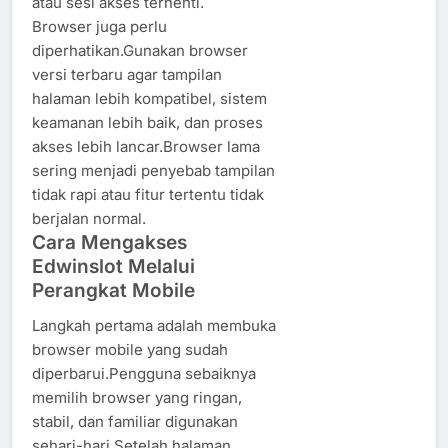
atau sesi akses terhenti.
Browser juga perlu
diperhatikan.Gunakan browser
versi terbaru agar tampilan
halaman lebih kompatibel, sistem
keamanan lebih baik, dan proses
akses lebih lancar.Browser lama
sering menjadi penyebab tampilan
tidak rapi atau fitur tertentu tidak
berjalan normal.
Cara Mengakses
Edwinslot Melalui
Perangkat Mobile
Langkah pertama adalah membuka
browser mobile yang sudah
diperbarui.Pengguna sebaiknya
memilih browser yang ringan,
stabil, dan familiar digunakan
sehari-hari.Setelah halaman