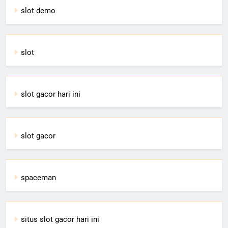
slot demo
slot
slot gacor hari ini
slot gacor
spaceman
situs slot gacor hari ini