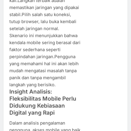
kali.Langkah terbaik adalah
memastikan jaringan yang dipakai
stabil.Pilih salah satu koneksi,
tutup browser, lalu buka kembali
setelah jaringan normal.
Skenario ini menunjukkan bahwa
kendala mobile sering berasal dari
faktor sederhana seperti
perpindahan jaringan.Pengguna
yang memahami hal ini akan lebih
mudah mengatasi masalah tanpa
panik dan tanpa mengambil
langkah yang berisiko.
Insight Analisis:
Fleksibilitas Mobile Perlu
Didukung Kebiasaan
Digital yang Rapi
Dalam analisis pengalaman
pengguna, akses mobile yang baik