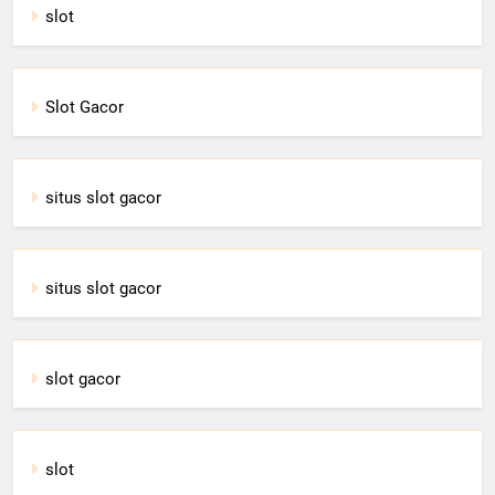
slot
Slot Gacor
situs slot gacor
situs slot gacor
slot gacor
slot