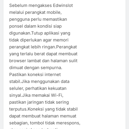
Sebelum mengakses Edwinslot
melalui perangkat mobile,
pengguna perlu memastikan
ponsel dalam kondisi siap
digunakan.Tutup aplikasi yang
tidak diperlukan agar memori
perangkat lebih ringan.Perangkat
yang terlalu berat dapat membuat
browser lambat dan halaman sulit
dimuat dengan sempurna.
Pastikan koneksi internet
stabil.Jika menggunakan data
seluler, perhatikan kekuatan
sinyal.Jika memakai Wi-Fi,
pastikan jaringan tidak sering
terputus.Koneksi yang tidak stabil
dapat membuat halaman memuat
sebagian, tombol tidak merespons,