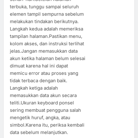
terbuka, tunggu sampai seluruh
elemen tampil sempurna sebelum
melakukan tindakan berikutnya.
Langkah kedua adalah memeriksa
tampilan halaman.Pastikan menu,
kolom akses, dan instruksi terlihat
jelas.Jangan memasukkan data
akun ketika halaman belum selesai
dimuat karena hal ini dapat
memicu error atau proses yang
tidak terbaca dengan baik.
Langkah ketiga adalah
memasukkan data akun secara
teliti.Ukuran keyboard ponsel
sering membuat pengguna salah
mengetik huruf, angka, atau
simbol.Karena itu, periksa kembali
data sebelum melanjutkan.