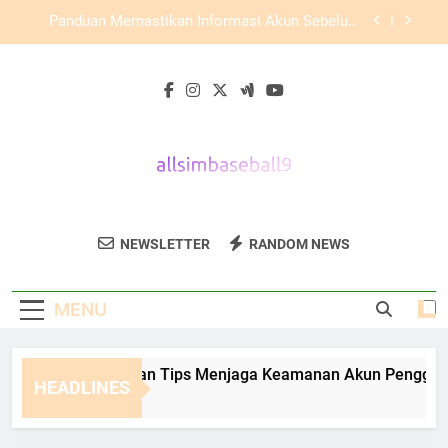
Skip
Panduan Menghindari Akses KAYA787 Login
to
melalui Jaringan Publik
content
Cara Memeriksa Data Akun sebelum
Menggunakan KAYA787 Login
LEBAH4D Login dan Tips Menjaga Keamanan
Akun Pengguna
Panduan Memastikan Informasi Akun Sebelum
Login KAYA787
Panduan Menghindari Akses KAYA787 Login
melalui Jaringan Publik
All Sim Baseball
Mainkan Baseball Online Di All Sim Baseball
Cara Memeriksa Data Akun sebelum
NEWSLETTER
RANDOM NEWS
9
Menggunakan KAYA787 Login
9. Pengalaman Game Yang Seru Dan
Realistis.
MENU
BAH4D Login dan Tips Menjaga Keamanan Akun Pengguna
HEADLINES
Weeks Ago