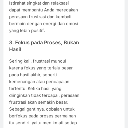
Istirahat singkat dan relaksasi
dapat membantu Anda meredakan
perasaan frustrasi dan kembali
bermain dengan energi dan emosi
yang lebih positif.
3.
Fokus pada Proses, Bukan
Hasil
Sering kali, frustrasi muncul
karena fokus yang terlalu besar
pada hasil akhir, seperti
kemenangan atau pencapaian
tertentu. Ketika hasil yang
diinginkan tidak tercapai, perasaan
frustrasi akan semakin besar.
Sebagai gantinya, cobalah untuk
berfokus pada proses permainan
itu sendiri, yaitu menikmati setiap