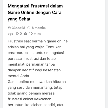
Mengatasi Frustrasi dalam
Game Online dengan Cara
yang Sehat
33cee26
8 months
ago
0
10 mins
Frustrasi saat bermain game online
adalah hal yang wajar. Temukan
cara-cara sehat untuk mengatasi
perasaan frustrasi dan tetap
menikmati permainan tanpa
dampak negatif bagi kesehatan
mental Anda.
Game online menawarkan hiburan
yang seru dan menantang, tetapi
tidak jarang pemain merasa
frustrasi akibat kekalahan
beruntun, kesalahan sendiri, atau