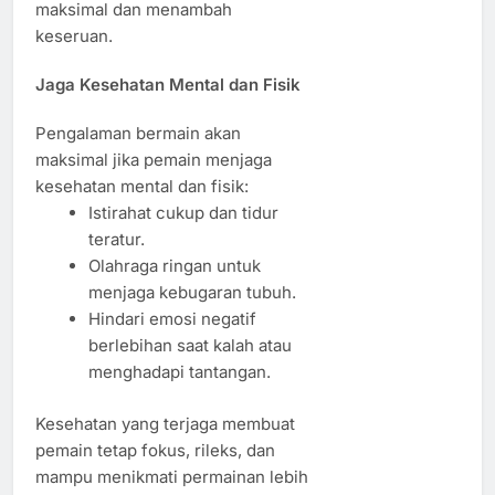
maksimal dan menambah
keseruan.
Jaga Kesehatan Mental dan Fisik
Pengalaman bermain akan
maksimal jika pemain menjaga
kesehatan mental dan fisik:
Istirahat cukup dan tidur
teratur.
Olahraga ringan untuk
menjaga kebugaran tubuh.
Hindari emosi negatif
berlebihan saat kalah atau
menghadapi tantangan.
Kesehatan yang terjaga membuat
pemain tetap fokus, rileks, dan
mampu menikmati permainan lebih