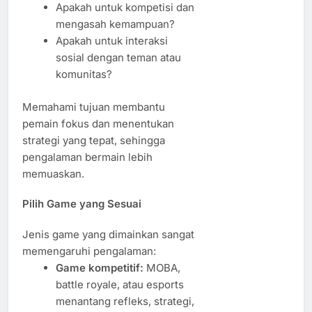
Apakah untuk kompetisi dan
mengasah kemampuan?
Apakah untuk interaksi
sosial dengan teman atau
komunitas?
Memahami tujuan membantu
pemain fokus dan menentukan
strategi yang tepat, sehingga
pengalaman bermain lebih
memuaskan.
Pilih Game yang Sesuai
Jenis game yang dimainkan sangat
memengaruhi pengalaman:
Game kompetitif:
MOBA,
battle royale, atau esports
menantang refleks, strategi,