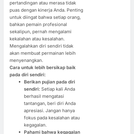
pertandingan atau merasa tidak
puas dengan kinerja Anda. Penting
untuk diingat bahwa setiap orang,
bahkan pemain profesional
sekalipun, pernah mengalami
kekalahan atau kesalahan.
Mengalahkan diri sendiri tidak
akan membuat permainan lebih
menyenangkan.
Cara untuk lebih bersikap baik
pada diri sendiri:
Berikan pujian pada diri
sendiri:
Setiap kali Anda
berhasil mengatasi
tantangan, beri diri Anda
apresiasi. Jangan hanya
fokus pada kesalahan atau
kegagalan.
Pahami bahwa kegagalan