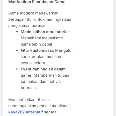
Manfaatkan Fitur dalam Game
Game modern menawarkan
berbagai fitur untuk meningkatkan
pengalaman bermain:
Mode latihan atau tutorial:
Memahami mekanisme
game lebih cepat.
Fitur kustomisasi:
Mengatur
karakter atau tampilan
sesuai selera.
Event dan hadiah dalam
game:
Memberikan tujuan
tambahan dan motivasi
bermain.
Memanfaatkan fitur ini
memungkinkan pemain menikmati
kaya787 alternatif
secara