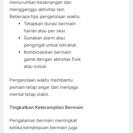
menurunkan kesenangan dan
mengganggu aktivitas lain.
Beberapa tips pengelolaan waktu:
Tetapkan durasi bermain
harian atau per sesi.
Gunakan alarm atau
pengingat untuk istirahat.
Kombinasikan bermain
game dengan aktivitas fisik
atau sosial.
Pengelolaan waktu membantu
pemain tetap segar dan menjaga
mental tetap stabil.
Tingkatkan Keterampilan Bermain
Pengalaman bermain meningkat
ketika kemampuan bermain juga