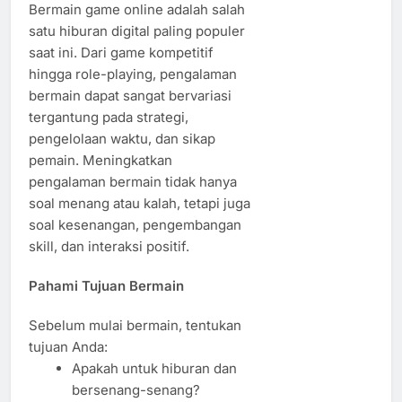
Bermain game online adalah salah
satu hiburan digital paling populer
saat ini. Dari game kompetitif
hingga role-playing, pengalaman
bermain dapat sangat bervariasi
tergantung pada strategi,
pengelolaan waktu, dan sikap
pemain. Meningkatkan
pengalaman bermain tidak hanya
soal menang atau kalah, tetapi juga
soal kesenangan, pengembangan
skill, dan interaksi positif.
Pahami Tujuan Bermain
Sebelum mulai bermain, tentukan
tujuan Anda:
Apakah untuk hiburan dan
bersenang-senang?