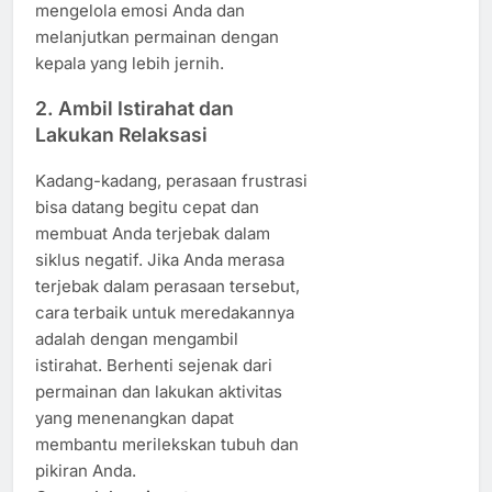
mengelola emosi Anda dan
melanjutkan permainan dengan
kepala yang lebih jernih.
2.
Ambil Istirahat dan
Lakukan Relaksasi
Kadang-kadang, perasaan frustrasi
bisa datang begitu cepat dan
membuat Anda terjebak dalam
siklus negatif. Jika Anda merasa
terjebak dalam perasaan tersebut,
cara terbaik untuk meredakannya
adalah dengan mengambil
istirahat. Berhenti sejenak dari
permainan dan lakukan aktivitas
yang menenangkan dapat
membantu merilekskan tubuh dan
pikiran Anda.