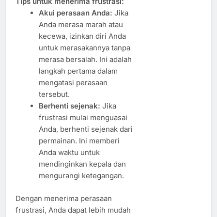
Tips untuk menerima frustrasi:
Akui perasaan Anda:
Jika
Anda merasa marah atau
kecewa, izinkan diri Anda
untuk merasakannya tanpa
merasa bersalah. Ini adalah
langkah pertama dalam
mengatasi perasaan
tersebut.
Berhenti sejenak:
Jika
frustrasi mulai menguasai
Anda, berhenti sejenak dari
permainan. Ini memberi
Anda waktu untuk
mendinginkan kepala dan
mengurangi ketegangan.
Dengan menerima perasaan
frustrasi, Anda dapat lebih mudah