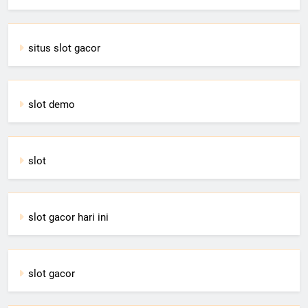
situs slot gacor
slot demo
slot
slot gacor hari ini
slot gacor