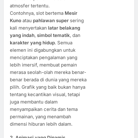
atmosfer tertentu.
Contohnya, slot bertema
Mesir
Kuno
atau
pahlawan super
sering
kali menyertakan
latar belakang
yang indah
,
simbol tematik
, dan
karakter yang hidup
. Semua
elemen ini digabungkan untuk
menciptakan pengalaman yang
lebih imersif, membuat pemain
merasa seolah-olah mereka benar-
benar berada di dunia yang mereka
pilih. Grafik yang baik bukan hanya
tentang kecantikan visual, tetapi
juga membantu dalam
menyampaikan cerita dan tema
permainan, yang menambah
dimensi hiburan lebih dalam.
2.
Animasi yang Dinamis