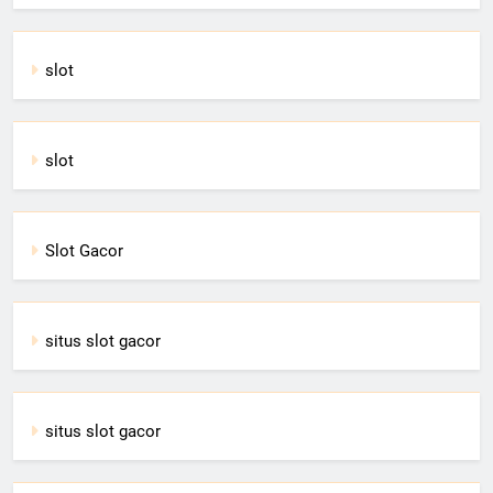
slot
slot
Slot Gacor
situs slot gacor
situs slot gacor