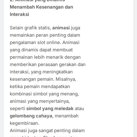
Menambah Kesenangan dan
Interaksi
Selain grafik statis,
animasi
juga
memainkan peran penting dalam
pengalaman slot online. Animasi
yang dinamis dapat membuat
permainan lebih menarik dengan
memberikan perasaan gerakan dan
interaksi, yang meningkatkan
kesenangan pemain. Misalnya,
ketika pemain mendapatkan
kombinasi simbol yang menang,
animasi yang menyertainya,
seperti
simbol yang meledak
atau
gelombang cahaya
, menambah
kegembiraan.
Animasi juga sangat penting dalam