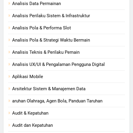
Analisis Data Permainan
Analisis Perilaku Sistem & Infrastruktur
Analisis Pola & Performa Slot
Analisis Pola & Strategi Waktu Bermain
Analisis Teknis & Perilaku Pemain
Analisis UX/UI & Pengalaman Pengguna Digital
Aplikasi Mobile
Arsitektur Sistem & Manajemen Data
aruhan Olahraga, Agen Bola, Panduan Taruhan
Audit & Kepatuhan
Audit dan Kepatuhan