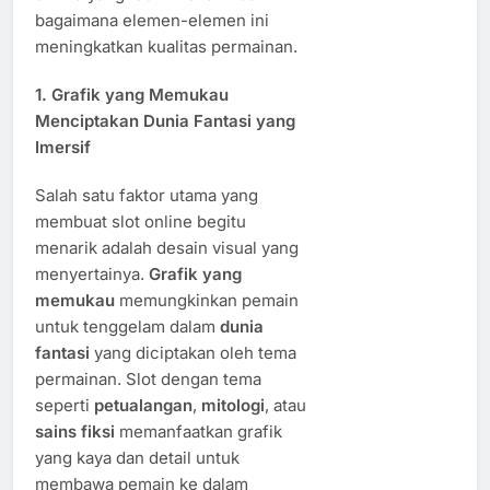
bagaimana elemen-elemen ini
meningkatkan kualitas permainan.
1.
Grafik yang Memukau
Menciptakan Dunia Fantasi yang
Imersif
Salah satu faktor utama yang
membuat slot online begitu
menarik adalah desain visual yang
menyertainya.
Grafik yang
memukau
memungkinkan pemain
untuk tenggelam dalam
dunia
fantasi
yang diciptakan oleh tema
permainan. Slot dengan tema
seperti
petualangan
,
mitologi
, atau
sains fiksi
memanfaatkan grafik
yang kaya dan detail untuk
membawa pemain ke dalam