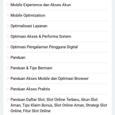
Mobile Experience dan Akses Akun
Mobile Optimization
Optimalisasi Layanan
Optimasi Akses & Performa Sistem
Optimasi Pengalaman Pengguna Digital
Panduan
Panduan & Tips Bermain
Panduan Akses Mobile dan Optimasi Browser
Panduan Akses Praktis
Panduan Daftar Slot, Slot Online Terbaru, Akun Slot
Aman, Tips Klaim Bonus, Slot Online Aman, Strategi Slot
Online, Fitur Slot Online