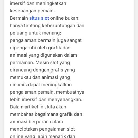
imersif dan meningkatkan
kesenangan pemain.
Bermain
situs slot
online bukan
hanya tentang keberuntungan dan
peluang untuk menang;
pengalaman bermain juga sangat
dipengaruhi oleh
grafik
dan
animasi
yang digunakan dalam
permainan. Mesin slot yang
dirancang dengan grafis yang
memukau dan animasi yang
dinamis dapat meningkatkan
pengalaman pemain, membuatnya
lebih imersif dan menyenangkan.
Dalam artikel ini, kita akan
membahas bagaimana
grafik dan
animasi
berperan dalam
menciptakan pengalaman slot
online yang lebih menarik dan