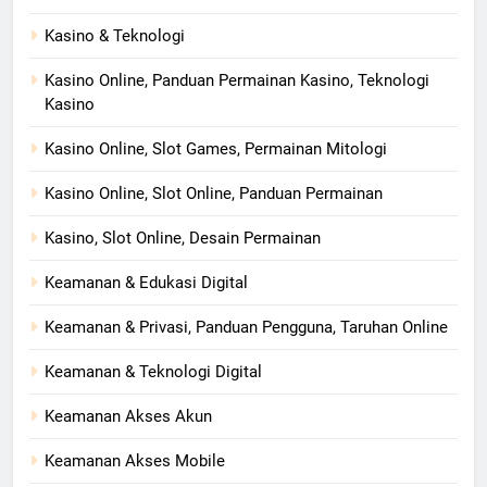
Kasino & Teknologi
Kasino Online, Panduan Permainan Kasino, Teknologi
Kasino
Kasino Online, Slot Games, Permainan Mitologi
Kasino Online, Slot Online, Panduan Permainan
Kasino, Slot Online, Desain Permainan
Keamanan & Edukasi Digital
Keamanan & Privasi, Panduan Pengguna, Taruhan Online
Keamanan & Teknologi Digital
Keamanan Akses Akun
Keamanan Akses Mobile