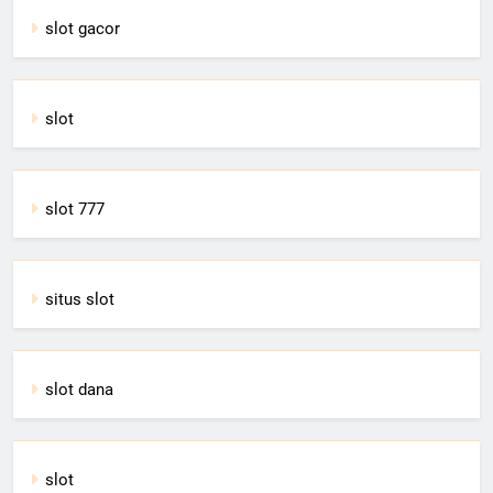
slot gacor
slot
slot 777
situs slot
slot dana
slot