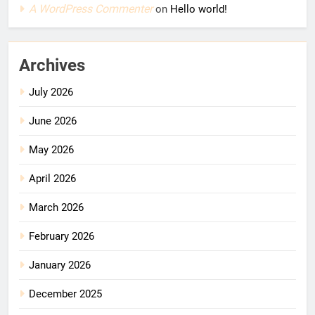
A WordPress Commenter
on
Hello world!
Archives
July 2026
June 2026
May 2026
April 2026
March 2026
February 2026
January 2026
December 2025