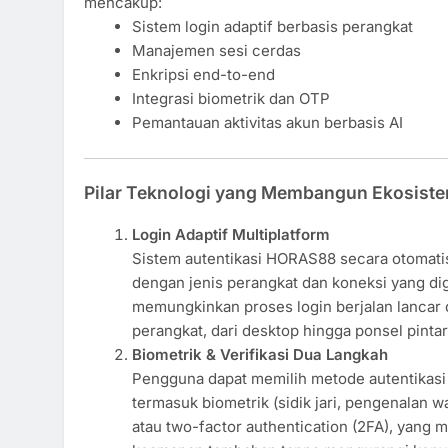
mencakup:
Sistem login adaptif berbasis perangkat
Manajemen sesi cerdas
Enkripsi end-to-end
Integrasi biometrik dan OTP
Pemantauan aktivitas akun berbasis AI
Pilar Teknologi yang Membangun Ekosis
Login Adaptif Multiplatform
Sistem autentikasi HORAS88 secara otomat
dengan jenis perangkat dan koneksi yang dig
memungkinkan proses login berjalan lancar 
perangkat, dari desktop hingga ponsel pintar
Biometrik & Verifikasi Dua Langkah
Pengguna dapat memilih metode autentikasi 
termasuk biometrik (sidik jari, pengenalan wa
atau two-factor authentication (2FA), yang 