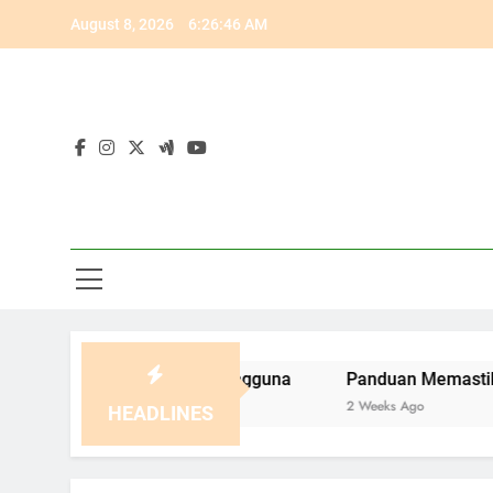
Skip
August 8, 2026
6:26:47 AM
to
content
All
Mainkan Ba
Keamanan Akun Pengguna
Panduan Memastikan Informa
2 Weeks Ago
HEADLINES