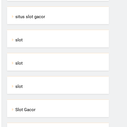
situs slot gacor
slot
slot
slot
Slot Gacor