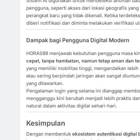
Sistem AI digunakan untuk mendeteksi anomali dala
pengguna, seperti akses dari lokasi geografis yang 
perangkat baru yang tidak dikenali. Ketika terdete
diberi notifikasi dan diminta melakukan verifikasi u
Dampak bagi Pengguna Digital Modern
HORAS88 menjawab kebutuhan pengguna masa kini
cepat, tanpa hambatan, namun tetap aman dan t
yang memiliki mobilitas tinggi, mengandalkan lebih 
atau sering berpindah jaringan akan sangat diuntung
yang ditawarkan.
Pengalaman login yang selama ini dianggap memb
mengganggu kini berubah menjadi lebih praktis da
natural dalam aktivitas digital sehari-hari.
Kesimpulan
Dengan membentuk
ekosistem autentikasi digital 