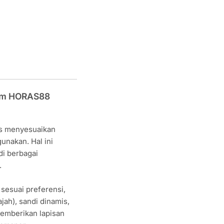
tem HORAS88
is menyesuaikan
unakan. Hal ini
di berbagai
.
sesuai preferensi,
jah), sandi dinamis,
memberikan lapisan