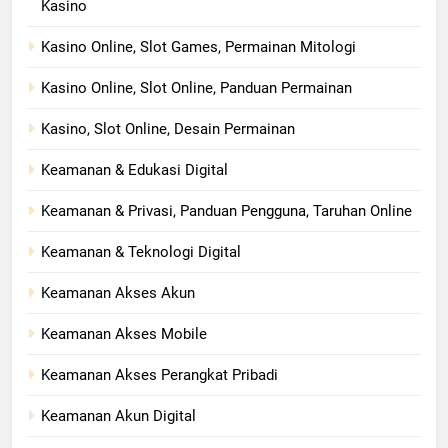
Kasino
Kasino Online, Slot Games, Permainan Mitologi
Kasino Online, Slot Online, Panduan Permainan
Kasino, Slot Online, Desain Permainan
Keamanan & Edukasi Digital
Keamanan & Privasi, Panduan Pengguna, Taruhan Online
Keamanan & Teknologi Digital
Keamanan Akses Akun
Keamanan Akses Mobile
Keamanan Akses Perangkat Pribadi
Keamanan Akun Digital