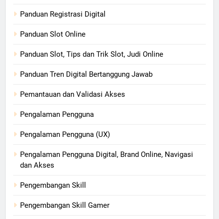
Panduan Registrasi Digital
Panduan Slot Online
Panduan Slot, Tips dan Trik Slot, Judi Online
Panduan Tren Digital Bertanggung Jawab
Pemantauan dan Validasi Akses
Pengalaman Pengguna
Pengalaman Pengguna (UX)
Pengalaman Pengguna Digital, Brand Online, Navigasi
dan Akses
Pengembangan Skill
Pengembangan Skill Gamer