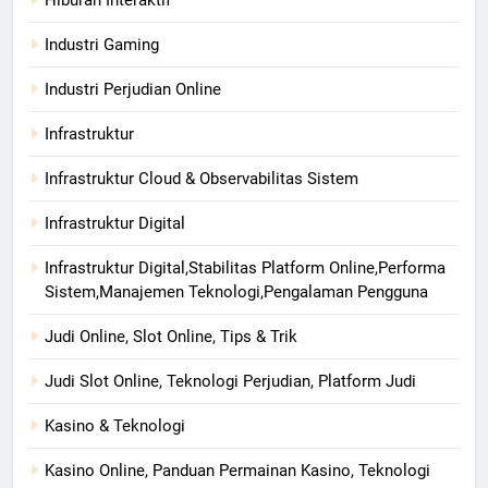
Hiburan Interaktif
Industri Gaming
Industri Perjudian Online
Infrastruktur
Infrastruktur Cloud & Observabilitas Sistem
Infrastruktur Digital
Infrastruktur Digital,Stabilitas Platform Online,Performa
Sistem,Manajemen Teknologi,Pengalaman Pengguna
Judi Online, Slot Online, Tips & Trik
Judi Slot Online, Teknologi Perjudian, Platform Judi
Kasino & Teknologi
Kasino Online, Panduan Permainan Kasino, Teknologi