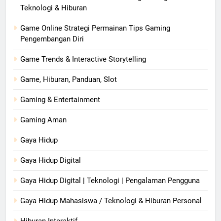
Teknologi & Hiburan
Game Online Strategi Permainan Tips Gaming
Pengembangan Diri
Game Trends & Interactive Storytelling
Game, Hiburan, Panduan, Slot
Gaming & Entertainment
Gaming Aman
Gaya Hidup
Gaya Hidup Digital
Gaya Hidup Digital | Teknologi | Pengalaman Pengguna
Gaya Hidup Mahasiswa / Teknologi & Hiburan Personal