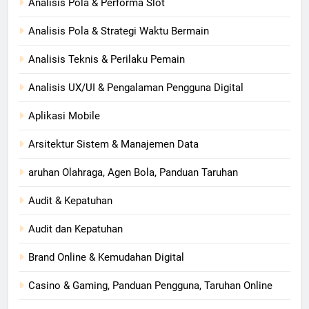
Analisis Pola & Performa Slot
Analisis Pola & Strategi Waktu Bermain
Analisis Teknis & Perilaku Pemain
Analisis UX/UI & Pengalaman Pengguna Digital
Aplikasi Mobile
Arsitektur Sistem & Manajemen Data
aruhan Olahraga, Agen Bola, Panduan Taruhan
Audit & Kepatuhan
Audit dan Kepatuhan
Brand Online & Kemudahan Digital
Casino & Gaming, Panduan Pengguna, Taruhan Online