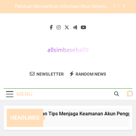
Skip
Panduan Menghindari Akses KAYA787 Login
to
melalui Jaringan Publik
content
Cara Memeriksa Data Akun sebelum
Menggunakan KAYA787 Login
LEBAH4D Login dan Tips Menjaga Keamanan
Akun Pengguna
Panduan Memastikan Informasi Akun Sebelum
Login KAYA787
Panduan Menghindari Akses KAYA787 Login
melalui Jaringan Publik
All Sim Baseball
Mainkan Baseball Online Di All Sim Baseball
Cara Memeriksa Data Akun sebelum
NEWSLETTER
RANDOM NEWS
9
Menggunakan KAYA787 Login
9. Pengalaman Game Yang Seru Dan
Realistis.
MENU
BAH4D Login dan Tips Menjaga Keamanan Akun Pengguna
HEADLINES
Weeks Ago