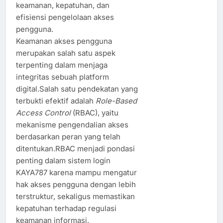
keamanan, kepatuhan, dan
efisiensi pengelolaan akses
pengguna.
Keamanan akses pengguna
merupakan salah satu aspek
terpenting dalam menjaga
integritas sebuah platform
digital.Salah satu pendekatan yang
terbukti efektif adalah
Role-Based
Access Control
(RBAC), yaitu
mekanisme pengendalian akses
berdasarkan peran yang telah
ditentukan.RBAC menjadi pondasi
penting dalam sistem login
KAYA787 karena mampu mengatur
hak akses pengguna dengan lebih
terstruktur, sekaligus memastikan
kepatuhan terhadap regulasi
keamanan informasi.