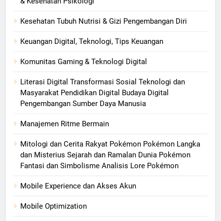
& Kesehatan Psikologi
Kesehatan Tubuh Nutrisi & Gizi Pengembangan Diri
Keuangan Digital, Teknologi, Tips Keuangan
Komunitas Gaming & Teknologi Digital
Literasi Digital Transformasi Sosial Teknologi dan
Masyarakat Pendidikan Digital Budaya Digital
Pengembangan Sumber Daya Manusia
Manajemen Ritme Bermain
Mitologi dan Cerita Rakyat Pokémon Pokémon Langka
dan Misterius Sejarah dan Ramalan Dunia Pokémon
Fantasi dan Simbolisme Analisis Lore Pokémon
Mobile Experience dan Akses Akun
Mobile Optimization