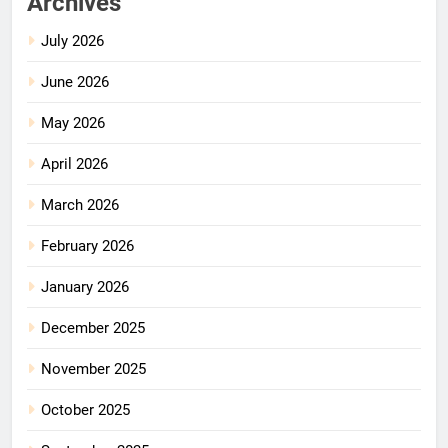
Archives
July 2026
June 2026
May 2026
April 2026
March 2026
February 2026
January 2026
December 2025
November 2025
October 2025