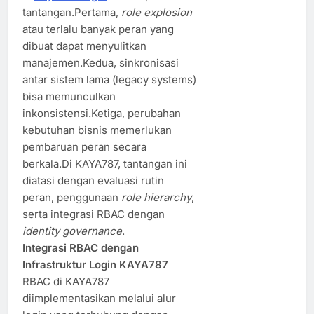
tantangan.Pertama,
role explosion
atau terlalu banyak peran yang
dibuat dapat menyulitkan
manajemen.Kedua, sinkronisasi
antar sistem lama (legacy systems)
bisa memunculkan
inkonsistensi.Ketiga, perubahan
kebutuhan bisnis memerlukan
pembaruan peran secara
berkala.Di KAYA787, tantangan ini
diatasi dengan evaluasi rutin
peran, penggunaan
role hierarchy
,
serta integrasi RBAC dengan
identity governance
.
Integrasi RBAC dengan
Infrastruktur Login KAYA787
RBAC di KAYA787
diimplementasikan melalui alur