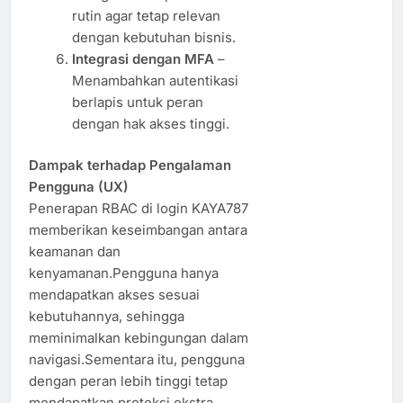
rutin agar tetap relevan
dengan kebutuhan bisnis.
Integrasi dengan MFA
–
Menambahkan autentikasi
berlapis untuk peran
dengan hak akses tinggi.
Dampak terhadap Pengalaman
Pengguna (UX)
Penerapan RBAC di login KAYA787
memberikan keseimbangan antara
keamanan dan
kenyamanan.Pengguna hanya
mendapatkan akses sesuai
kebutuhannya, sehingga
meminimalkan kebingungan dalam
navigasi.Sementara itu, pengguna
dengan peran lebih tinggi tetap
mendapatkan proteksi ekstra