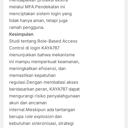
melalui MFA.Pendekatan ini
menciptakan sistem login yang
tidak hanya aman, tetapi juga
ramah pengguna.
Kesimpulan
Studi tentang Role-Based Access
Control di login KAYA787
menunjukkan bahwa mekanisme
ini mampu memperkuat keamanan,
meningkatkan efisiensi, dan
memastikan kepatuhan
regulasi.Dengan membatasi akses
berdasarkan peran, KAYA787 dapat
mengurangi risiko penyalahgunaan
akun dan ancaman
internal.Meskipun ada tantangan
berupa
role explosion
dan
kebutuhan sinkronisasi, strategi