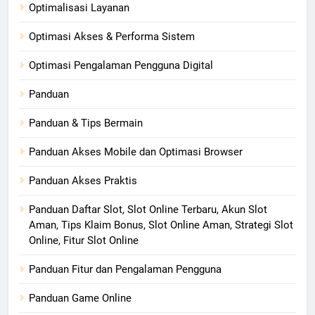
Optimalisasi Layanan
Optimasi Akses & Performa Sistem
Optimasi Pengalaman Pengguna Digital
Panduan
Panduan & Tips Bermain
Panduan Akses Mobile dan Optimasi Browser
Panduan Akses Praktis
Panduan Daftar Slot, Slot Online Terbaru, Akun Slot
Aman, Tips Klaim Bonus, Slot Online Aman, Strategi Slot
Online, Fitur Slot Online
Panduan Fitur dan Pengalaman Pengguna
Panduan Game Online