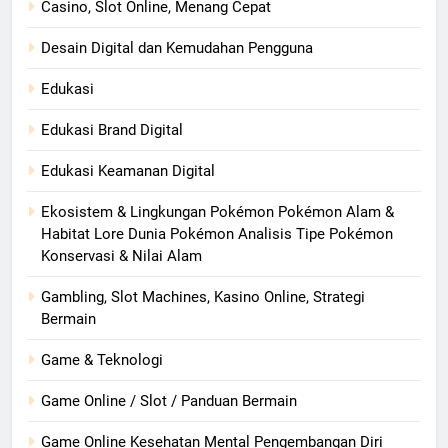
Casino, Slot Online, Menang Cepat
Desain Digital dan Kemudahan Pengguna
Edukasi
Edukasi Brand Digital
Edukasi Keamanan Digital
Ekosistem & Lingkungan Pokémon Pokémon Alam &
Habitat Lore Dunia Pokémon Analisis Tipe Pokémon
Konservasi & Nilai Alam
Gambling, Slot Machines, Kasino Online, Strategi
Bermain
Game & Teknologi
Game Online / Slot / Panduan Bermain
Game Online Kesehatan Mental Pengembangan Diri