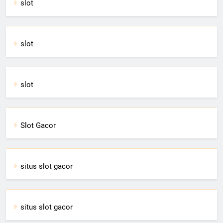
slot
slot
slot
Slot Gacor
situs slot gacor
situs slot gacor