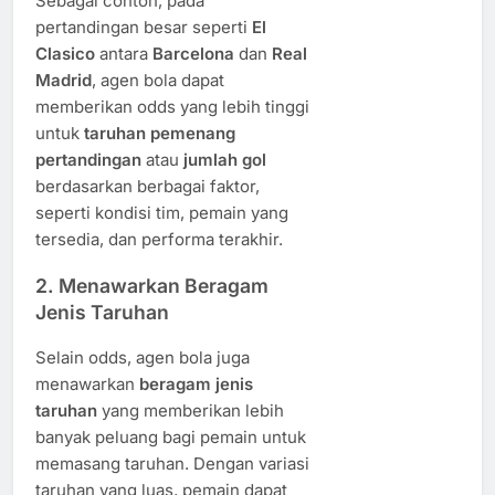
Sebagai contoh, pada
pertandingan besar seperti
El
Clasico
antara
Barcelona
dan
Real
Madrid
, agen bola dapat
memberikan odds yang lebih tinggi
untuk
taruhan pemenang
pertandingan
atau
jumlah gol
berdasarkan berbagai faktor,
seperti kondisi tim, pemain yang
tersedia, dan performa terakhir.
2.
Menawarkan Beragam
Jenis Taruhan
Selain odds, agen bola juga
menawarkan
beragam jenis
taruhan
yang memberikan lebih
banyak peluang bagi pemain untuk
memasang taruhan. Dengan variasi
taruhan yang luas, pemain dapat