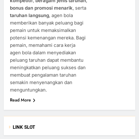
kompetitif
,
beragam jenis taruhan
,
bonus dan promosi menarik
, serta
taruhan langsung
, agen bola
memberikan banyak peluang bagi
pemain untuk memaksimalkan
potensi kemenangan mereka. Bagi
pemain, memahami cara kerja
agen bola dalam menyediakan
peluang taruhan dapat membantu
meningkatkan peluang sukses dan
membuat pengalaman taruhan
semakin menyenangkan dan
menguntungkan.
Read More
LINK SLOT