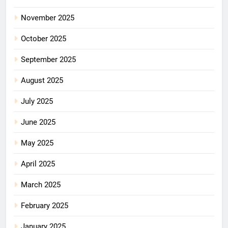
November 2025
October 2025
September 2025
August 2025
July 2025
June 2025
May 2025
April 2025
March 2025
February 2025
January 2025