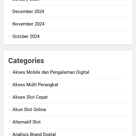
December 2024
November 2024
October 2024
Categories
Akses Mobile dan Pengalaman Digital
Akses Multi Perangkat
Akses Slot Cepat
Akun Slot Online
Alternatif Slot
Analisis Brand Digital