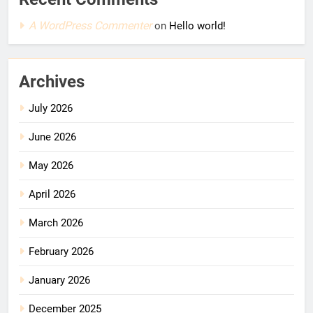
A WordPress Commenter
on
Hello world!
Archives
July 2026
June 2026
May 2026
April 2026
March 2026
February 2026
January 2026
December 2025