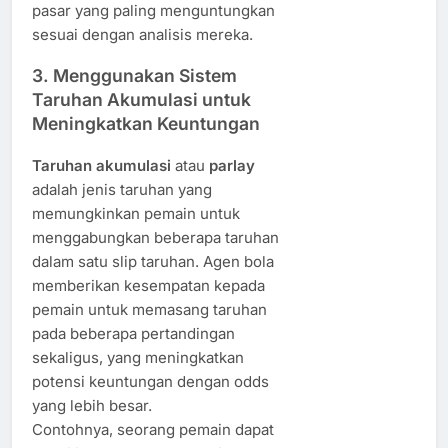
pasar yang paling menguntungkan
sesuai dengan analisis mereka.
3.
Menggunakan Sistem
Taruhan Akumulasi untuk
Meningkatkan Keuntungan
Taruhan akumulasi
atau
parlay
adalah jenis taruhan yang
memungkinkan pemain untuk
menggabungkan beberapa taruhan
dalam satu slip taruhan. Agen bola
memberikan kesempatan kepada
pemain untuk memasang taruhan
pada beberapa pertandingan
sekaligus, yang meningkatkan
potensi keuntungan dengan odds
yang lebih besar.
Contohnya, seorang pemain dapat