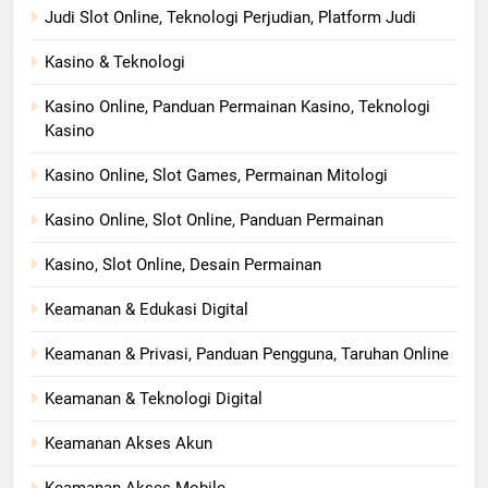
Judi Slot Online, Teknologi Perjudian, Platform Judi
Kasino & Teknologi
Kasino Online, Panduan Permainan Kasino, Teknologi
Kasino
Kasino Online, Slot Games, Permainan Mitologi
Kasino Online, Slot Online, Panduan Permainan
Kasino, Slot Online, Desain Permainan
Keamanan & Edukasi Digital
Keamanan & Privasi, Panduan Pengguna, Taruhan Online
Keamanan & Teknologi Digital
Keamanan Akses Akun