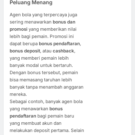
Peluang Menang
Agen bola yang terpercaya juga
sering menawarkan
bonus dan
promosi
yang memberikan nilai
lebih bagi pemain. Promosi ini
dapat berupa
bonus pendaftaran
,
bonus deposit
, atau
cashback
,
yang memberi pemain lebih
banyak modal untuk bertaruh.
Dengan bonus tersebut, pemain
bisa memasang taruhan lebih
banyak tanpa menambah anggaran
mereka.
Sebagai contoh, banyak agen bola
yang menawarkan
bonus
pendaftaran
bagi pemain baru
yang membuat akun dan
melakukan deposit pertama. Selain