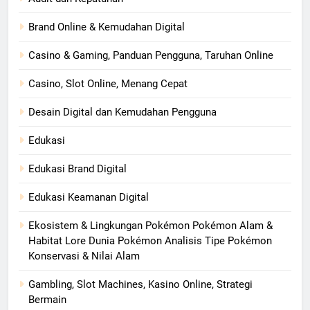
Brand Online & Kemudahan Digital
Casino & Gaming, Panduan Pengguna, Taruhan Online
Casino, Slot Online, Menang Cepat
Desain Digital dan Kemudahan Pengguna
Edukasi
Edukasi Brand Digital
Edukasi Keamanan Digital
Ekosistem & Lingkungan Pokémon Pokémon Alam &
Habitat Lore Dunia Pokémon Analisis Tipe Pokémon
Konservasi & Nilai Alam
Gambling, Slot Machines, Kasino Online, Strategi
Bermain