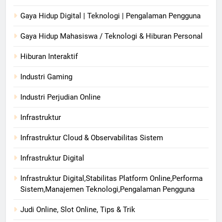
Gaya Hidup Digital | Teknologi | Pengalaman Pengguna
Gaya Hidup Mahasiswa / Teknologi & Hiburan Personal
Hiburan Interaktif
Industri Gaming
Industri Perjudian Online
Infrastruktur
Infrastruktur Cloud & Observabilitas Sistem
Infrastruktur Digital
Infrastruktur Digital,Stabilitas Platform Online,Performa
Sistem,Manajemen Teknologi,Pengalaman Pengguna
Judi Online, Slot Online, Tips & Trik