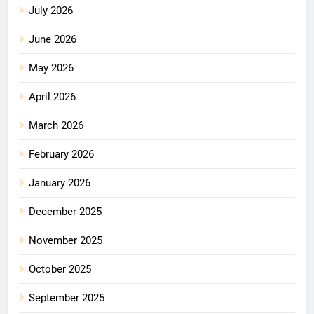
July 2026
June 2026
May 2026
April 2026
March 2026
February 2026
January 2026
December 2025
November 2025
October 2025
September 2025