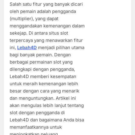
Salah satu fitur yang banyak dicari
oleh pemain adalah pengganda
(multiplier), yang dapat
menggandakan kemenangan dalam
sekejap. Di antara situs slot
terpercaya yang menawarkan fitur
ini,
Lebah4D
menjadi pilihan utama
bagi banyak pemain. Dengan
berbagai permainan slot yang
dilengkapi dengan pengganda,
Lebah4D memberi kesempatan
untuk meraih kemenangan lebih
besar dengan cara yang menarik
dan menguntungkan. Artikel ini
akan mengulas lebih lanjut tentang
slot dengan pengganda di
Lebah4D dan bagaimana Anda bisa
memanfaatkannya untuk
meningkatkan peluang