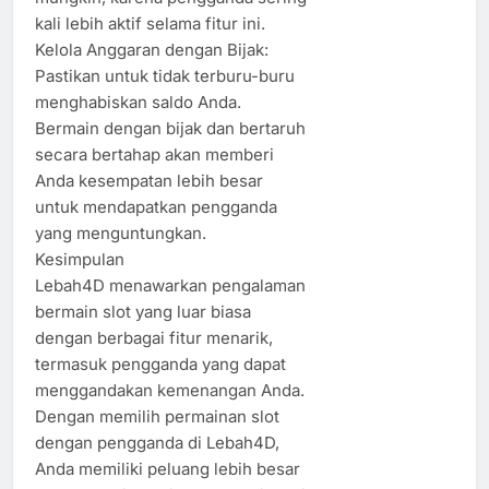
kali lebih aktif selama fitur ini.
Kelola Anggaran dengan Bijak:
Pastikan untuk tidak terburu-buru
menghabiskan saldo Anda.
Bermain dengan bijak dan bertaruh
secara bertahap akan memberi
Anda kesempatan lebih besar
untuk mendapatkan pengganda
yang menguntungkan.
Kesimpulan
Lebah4D menawarkan pengalaman
bermain slot yang luar biasa
dengan berbagai fitur menarik,
termasuk pengganda yang dapat
menggandakan kemenangan Anda.
Dengan memilih permainan slot
dengan pengganda di Lebah4D,
Anda memiliki peluang lebih besar