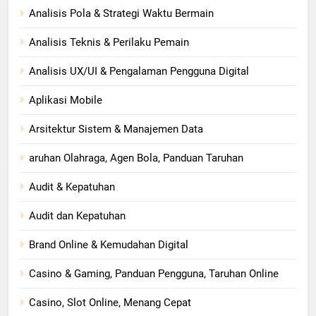
Analisis Pola & Strategi Waktu Bermain
Analisis Teknis & Perilaku Pemain
Analisis UX/UI & Pengalaman Pengguna Digital
Aplikasi Mobile
Arsitektur Sistem & Manajemen Data
aruhan Olahraga, Agen Bola, Panduan Taruhan
Audit & Kepatuhan
Audit dan Kepatuhan
Brand Online & Kemudahan Digital
Casino & Gaming, Panduan Pengguna, Taruhan Online
Casino, Slot Online, Menang Cepat