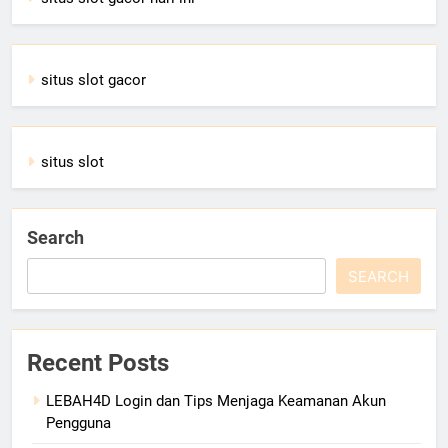
situs slot gacor
situs slot
Search
SEARCH
Recent Posts
LEBAH4D Login dan Tips Menjaga Keamanan Akun
Pengguna