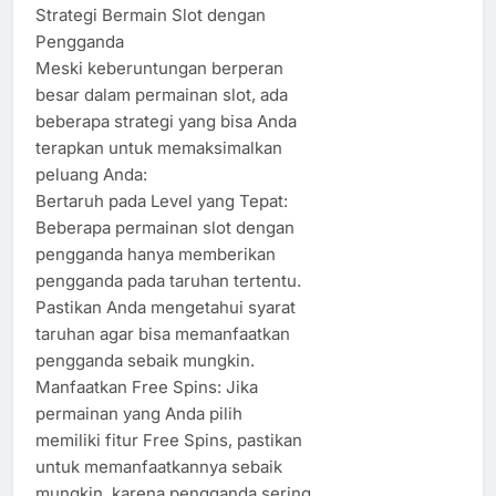
Strategi Bermain Slot dengan
Pengganda
Meski keberuntungan berperan
besar dalam permainan slot, ada
beberapa strategi yang bisa Anda
terapkan untuk memaksimalkan
peluang Anda:
Bertaruh pada Level yang Tepat:
Beberapa permainan slot dengan
pengganda hanya memberikan
pengganda pada taruhan tertentu.
Pastikan Anda mengetahui syarat
taruhan agar bisa memanfaatkan
pengganda sebaik mungkin.
Manfaatkan Free Spins: Jika
permainan yang Anda pilih
memiliki fitur Free Spins, pastikan
untuk memanfaatkannya sebaik
mungkin, karena pengganda sering