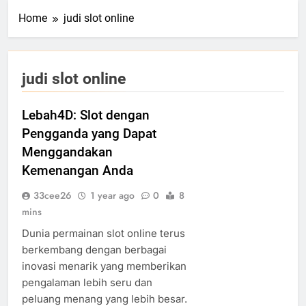
Home
judi slot online
judi slot online
Lebah4D: Slot dengan
Pengganda yang Dapat
Menggandakan
Kemenangan Anda
33cee26
1 year ago
0
8
mins
Dunia permainan slot online terus
berkembang dengan berbagai
inovasi menarik yang memberikan
pengalaman lebih seru dan
peluang menang yang lebih besar.