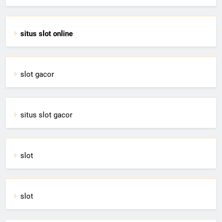
situs slot online
slot gacor
situs slot gacor
slot
slot