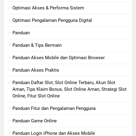
Optimasi Akses & Performa Sistem
Optimasi Pengalaman Pengguna Digital
Panduan
Panduan & Tips Bermain
Panduan Akses Mobile dan Optimasi Browser
Panduan Akses Praktis
Panduan Daftar Slot, Slot Online Terbaru, Akun Slot
Aman, Tips Klaim Bonus, Slot Online Aman, Strategi Slot
Online, Fitur Slot Online
Panduan Fitur dan Pengalaman Pengguna
Panduan Game Online
Panduan Login iPhone dan Akses Mobile