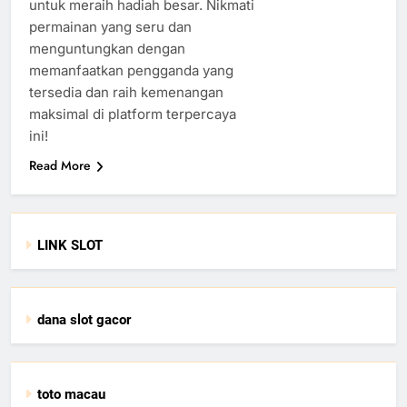
untuk meraih hadiah besar. Nikmati
permainan yang seru dan
menguntungkan dengan
memanfaatkan pengganda yang
tersedia dan raih kemenangan
maksimal di platform terpercaya
ini!
Read More
LINK SLOT
dana slot gacor
toto macau