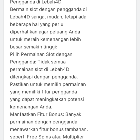
Pengganda di Lebah4D
Bermain slot dengan pengganda di
Lebah4D sangat mudah, tetapi ada
beberapa hal yang perlu
diperhatikan agar peluang Anda
untuk meraih kemenangan lebih
besar semakin tinggi:
Pilih Permainan Slot dengan
Pengganda: Tidak semua
permainan slot di Lebah4D
dilengkapi dengan pengganda.
Pastikan untuk memilih permainan
yang memiliki fitur pengganda
yang dapat meningkatkan potensi
kemenangan Anda.
Manfaatkan Fitur Bonus: Banyak
permainan dengan pengganda
menawarkan fitur bonus tambahan,
seperti Free Spins atau Multiplier