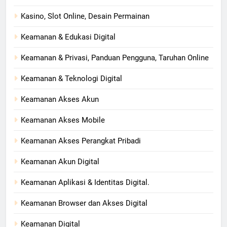
Kasino, Slot Online, Desain Permainan
Keamanan & Edukasi Digital
Keamanan & Privasi, Panduan Pengguna, Taruhan Online
Keamanan & Teknologi Digital
Keamanan Akses Akun
Keamanan Akses Mobile
Keamanan Akses Perangkat Pribadi
Keamanan Akun Digital
Keamanan Aplikasi & Identitas Digital.
Keamanan Browser dan Akses Digital
Keamanan Digital