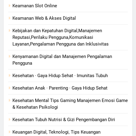
Keamanan Slot Online
Keamanan Web & Akses Digital
Kebijakan dan Kepatuhan Digital,Manajemen
Reputasi,Perilaku Pengguna,Komunikasi
Layanan,Pengalaman Pengguna dan Inklusivitas
Kenyamanan Digital dan Manajemen Pengalaman
Pengguna
Kesehatan · Gaya Hidup Sehat · Imunitas Tubuh
Kesehatan Anak · Parenting · Gaya Hidup Sehat
Kesehatan Mental Tips Gaming Manajemen Emosi Game
& Kesehatan Psikologi
Kesehatan Tubuh Nutrisi & Gizi Pengembangan Diri
Keuangan Digital, Teknologi, Tips Keuangan