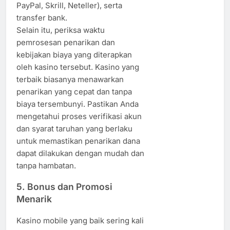
PayPal, Skrill, Neteller), serta
transfer bank.
Selain itu, periksa waktu
pemrosesan penarikan dan
kebijakan biaya yang diterapkan
oleh kasino tersebut. Kasino yang
terbaik biasanya menawarkan
penarikan yang cepat dan tanpa
biaya tersembunyi. Pastikan Anda
mengetahui proses verifikasi akun
dan syarat taruhan yang berlaku
untuk memastikan penarikan dana
dapat dilakukan dengan mudah dan
tanpa hambatan.
5.
Bonus dan Promosi
Menarik
Kasino mobile yang baik sering kali