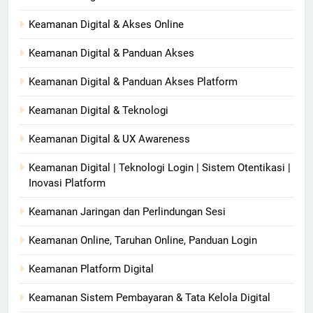
Keamanan Digital & Akses Online
Keamanan Digital & Panduan Akses
Keamanan Digital & Panduan Akses Platform
Keamanan Digital & Teknologi
Keamanan Digital & UX Awareness
Keamanan Digital | Teknologi Login | Sistem Otentikasi |
Inovasi Platform
Keamanan Jaringan dan Perlindungan Sesi
Keamanan Online, Taruhan Online, Panduan Login
Keamanan Platform Digital
Keamanan Sistem Pembayaran & Tata Kelola Digital