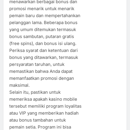
menawarkan berbagai bonus dan
promosi menarik untuk menarik
pemain baru dan mempertahankan
pelanggan lama. Beberapa bonus
yang umum ditemukan termasuk
bonus sambutan, putaran gratis
(free spins), dan bonus isi ulang.
Periksa syarat dan ketentuan dari
bonus yang ditawarkan, termasuk
persyaratan taruhan, untuk
memastikan bahwa Anda dapat
memanfaatkan promosi dengan
maksimal.
Selain itu, pastikan untuk
memeriksa apakah kasino mobile
tersebut memiliki program loyalitas
atau VIP yang memberikan hadiah
atau bonus tambahan untuk
pemain setia. Program ini bisa