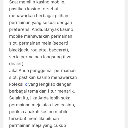
Saat memilih kasino mobile,
pastikan kasino tersebut
menawarkan berbagai pilihan
permainan yang sesuai dengan
preferensi Anda. Banyak kasino
mobile menawarkan permainan
slot, permainan meja (seperti
blackjack, roulette, baccarat),
serta permainan langsung (live
dealer).
Jika Anda penggemar permainan
slot, pastikan kasino menawarkan
koleksi
x
yang lengkap dengan
berbagai tema dan fitur menarik.
Selain itu, jika Anda lebih suka
permainan meja atau live casino,
periksa apakah kasino mobile
tersebut memiliki pilihan
permainan meja yang cukup