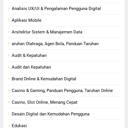
Analisis UX/UI & Pengalaman Pengguna Digital
Aplikasi Mobile
Arsitektur Sistem & Manajemen Data
aruhan Olahraga, Agen Bola, Panduan Taruhan
Audit & Kepatuhan
Audit dan Kepatuhan
Brand Online & Kemudahan Digital
Casino & Gaming, Panduan Pengguna, Taruhan Online
Casino, Slot Online, Menang Cepat
Desain Digital dan Kemudahan Pengguna
Edukasi