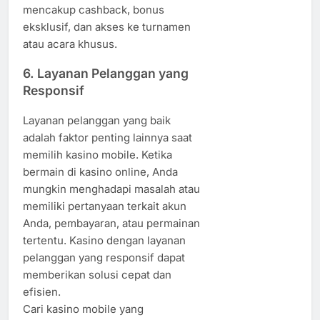
mencakup cashback, bonus
eksklusif, dan akses ke turnamen
atau acara khusus.
6.
Layanan Pelanggan yang
Responsif
Layanan pelanggan yang baik
adalah faktor penting lainnya saat
memilih kasino mobile. Ketika
bermain di kasino online, Anda
mungkin menghadapi masalah atau
memiliki pertanyaan terkait akun
Anda, pembayaran, atau permainan
tertentu. Kasino dengan layanan
pelanggan yang responsif dapat
memberikan solusi cepat dan
efisien.
Cari kasino mobile yang