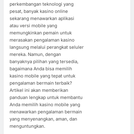
perkembangan teknologi yang
pesat, banyak kasino online
sekarang menawarkan aplikasi
atau versi mobile yang
memungkinkan pemain untuk
merasakan pengalaman kasino
langsung melalui perangkat seluler
mereka. Namun, dengan
banyaknya pilihan yang tersedia,
bagaimana Anda bisa memilih
kasino mobile yang tepat untuk
pengalaman bermain terbaik?
Artikel ini akan memberikan
panduan lengkap untuk membantu
Anda memilih kasino mobile yang
menawarkan pengalaman bermain
yang menyenangkan, aman, dan
menguntungkan.