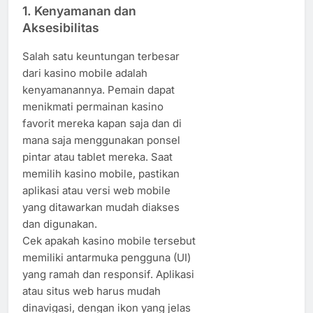
1.
Kenyamanan dan
Aksesibilitas
Salah satu keuntungan terbesar
dari kasino mobile adalah
kenyamanannya. Pemain dapat
menikmati permainan kasino
favorit mereka kapan saja dan di
mana saja menggunakan ponsel
pintar atau tablet mereka. Saat
memilih kasino mobile, pastikan
aplikasi atau versi web mobile
yang ditawarkan mudah diakses
dan digunakan.
Cek apakah kasino mobile tersebut
memiliki antarmuka pengguna (UI)
yang ramah dan responsif. Aplikasi
atau situs web harus mudah
dinavigasi, dengan ikon yang jelas