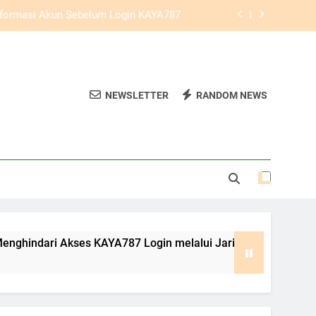
formasi Akun Sebelum Login KAYA787
AYA787 Login melalui Jaringan Publik
 sebelum Menggunakan KAYA787 Login
NEWSLETTER
RANDOM NEWS
ips Menjaga Keamanan Akun Pengguna
formasi Akun Sebelum Login KAYA787
ru Dan Realistis.
AYA787 Login melalui Jaringan Publik
 sebelum Menggunakan KAYA787 Login
kses KAYA787 Login melalui Jaringan Publik
Cara Mem
3 Weeks Ag