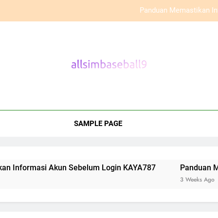
Panduan Memastikan In
Panduan Menghindari Akses K
Cara Memeriksa Data Akun
LEBAH4D Login dan T
 Sim Baseball 9
Panduan Memastikan In
seball Online Di All Sim Baseball 9. Pengalaman Game Yang Se
Panduan Menghindari Akses K
SAMPLE PAGE
Cara Memeriksa Data Akun
i Akun Sebelum Login KAYA787
Panduan Menghindari A
3 Weeks Ago