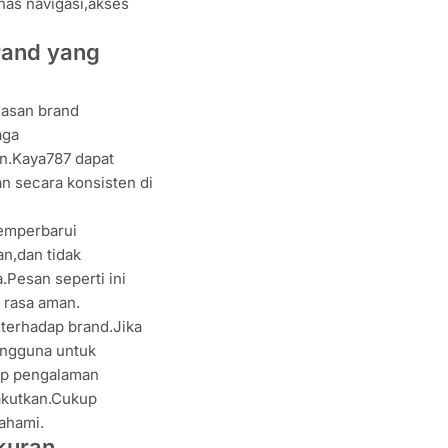
has navigasi,akses
rand yang
hasan brand
aga
an.Kaya787 dapat
n secara konsisten di
emperbarui
an,dan tidak
.Pesan seperti ini
 rasa aman.
terhadap brand.Jika
engguna untuk
dap pengalaman
akutkan.Cukup
ahami.
kuran