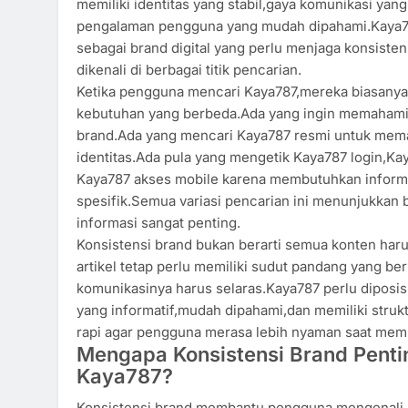
memiliki identitas yang stabil,gaya komunikasi yang
pengalaman pengguna yang mudah dipahami.Kaya7
sebagai brand digital yang perlu menjaga konsisten
dikenali di berbagai titik pencarian.
Ketika pengguna mencari Kaya787,mereka biasany
kebutuhan yang berbeda.Ada yang ingin memaha
brand.Ada yang mencari Kaya787 resmi untuk mema
identitas.Ada pula yang mengetik Kaya787 login,Kay
Kaya787 akses mobile karena membutuhkan informa
spesifik.Semua variasi pencarian ini menunjukkan 
informasi sangat penting.
Konsistensi brand bukan berarti semua konten haru
artikel tetap perlu memiliki sudut pandang yang b
komunikasinya harus selaras.Kaya787 perlu diposis
yang informatif,mudah dipahami,dan memiliki struk
rapi agar pengguna merasa lebih nyaman saat mem
Mengapa Konsistensi Brand Penti
Kaya787?
Konsistensi brand membantu pengguna mengenali 