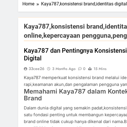
Home
Kaya787,konsistensi brand,identitas digit
Kaya787,konsistensi brand,identita
online,kepercayaan pengguna,penga
Kaya787 dan Pentingnya Konsistensi
Digital
33cee26
3 Months Ago
0
15 Mins
Kaya787 memperkuat konsistensi brand melalui ident
rapi,keamanan akun,dan pengalaman pengguna yan
Memahami Kaya787 dalam Kontek
Brand
Dalam dunia digital yang semakin padat,konsistensi
satu fondasi penting untuk membangun kepercay
brand online tidak cukup hanya dikenal dari nama.B