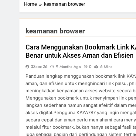
Home
keamanan browser
keamanan browser
Cara Menggunakan Bookmark Link 
Benar untuk Akses Aman dan Efisien
33cee26
9 Months Ago
0
6 Mins
Panduan lengkap menggunakan bookmark link KAYA
aman, dan efisien untuk menghindari link palsu, phi
meningkatkan kenyamanan akses website secara be
Menggunakan bookmark untuk menyimpan link pen
langkah sederhana namun sangat efektif dalam m
akses digital.Pengguna KAYA787 yang ingin menga
secara cepat dan aman perlu memahami cara meny
melalui fitur bookmark, bukan hanya sebagai fasili
juga sebagai bagian dari perlindungan sistem ter