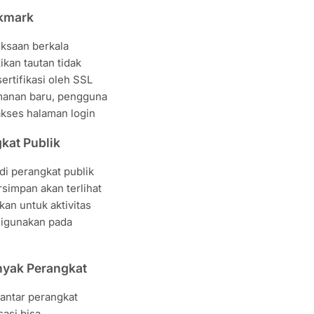
okmark
iksaan berkala
kan tautan tidak
ertifikasi oleh SSL
manan baru, pengguna
kses halaman login
kat Publik
i perangkat publik
simpan akan terlihat
an untuk aktivitas
digunakan pada
nyak Perangkat
 antar perangkat
asi bisa