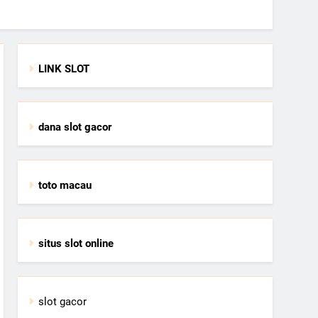
LINK SLOT
dana slot gacor
toto macau
situs slot online
slot gacor