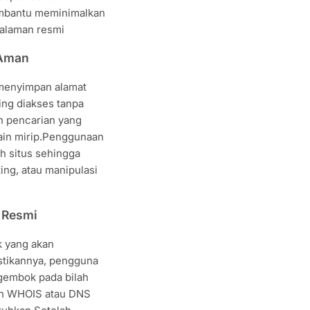
membantu meminimalkan
halaman resmi
 Aman
 menyimpan alamat
ing diakses tanpa
 pencarian yang
ain mirip.Penggunaan
h situs sehingga
ng, atau manipulasi
 Resmi
k yang akan
stikannya, pengguna
 gembok pada bilah
an WHOIS atau DNS