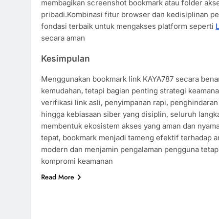
membagikan screenshot bookmark atau folder akses
pribadi.Kombinasi fitur browser dan kedisiplinan
fondasi terbaik untuk mengakses platform seperti
secara aman
Kesimpulan
Menggunakan bookmark link KAYA787 secara benar
kemudahan, tetapi bagian penting strategi keamanan
verifikasi link asli, penyimpanan rapi, penghindaran
hingga kebiasaan siber yang disiplin, seluruh langk
membentuk ekosistem akses yang aman dan nyaman
tepat, bookmark menjadi tameng efektif terhadap a
modern dan menjamin pengalaman pengguna tetap p
kompromi keamanan
Read More