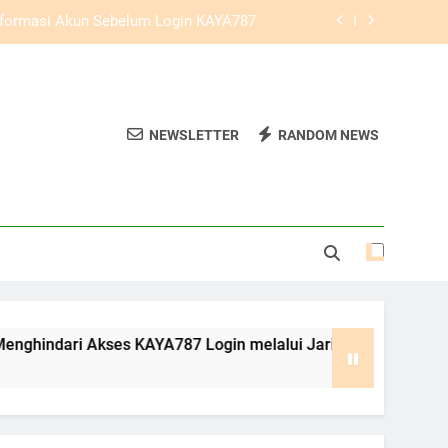
formasi Akun Sebelum Login KAYA787
AYA787 Login melalui Jaringan Publik
 sebelum Menggunakan KAYA787 Login
NEWSLETTER
RANDOM NEWS
ips Menjaga Keamanan Akun Pengguna
formasi Akun Sebelum Login KAYA787
ru Dan Realistis.
AYA787 Login melalui Jaringan Publik
 sebelum Menggunakan KAYA787 Login
kses KAYA787 Login melalui Jaringan Publik
Cara Mem
3 Weeks Ag