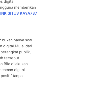
 digital
 pengguna memberikan
LINK SITUS KAYA787
 bukan hanya soal
 digital.Mulai dari
 perangkat publik,
ah tersebut
.Bila dilakukan
ncaman digital
ositif tanpa