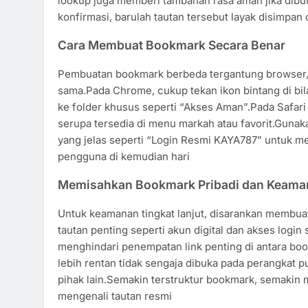
lookup juga memberi tambahan rasa aman jika dibu
konfirmasi, barulah tautan tersebut layak disimpa
Cara Membuat Bookmark Secara Benar
Pembuatan bookmark berbeda tergantung browser,
sama.Pada Chrome, cukup tekan ikon bintang di bi
ke folder khusus seperti “Akses Aman”.Pada Safari 
serupa tersedia di menu markah atau favorit.Gun
yang jelas seperti “Login Resmi KAYA787” untuk 
pengguna di kemudian hari
Memisahkan Bookmark Pribadi dan Keama
Untuk keamanan tingkat lanjut, disarankan membua
tautan penting seperti akun digital dan akses login 
menghindari penempatan link penting di antara b
lebih rentan tidak sengaja dibuka pada perangkat pu
pihak lain.Semakin terstruktur bookmark, semaki
mengenali tautan resmi