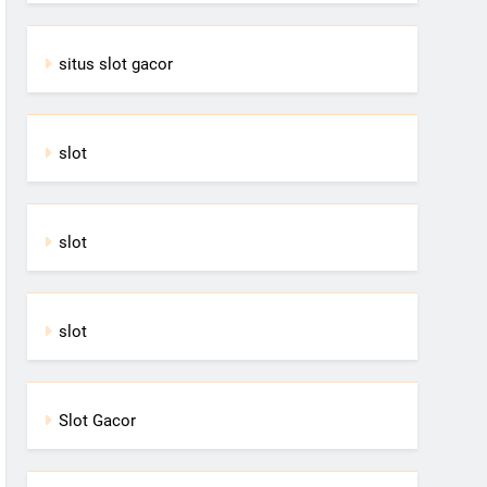
situs slot gacor
slot
slot
slot
Slot Gacor