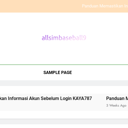
Panduan Memastikan In
Panduan Menghindari Akses K
Cara Memeriksa Data Akun
LEBAH4D Login dan T
 Sim Baseball 9
Panduan Memastikan In
seball Online Di All Sim Baseball 9. Pengalaman Game Yang Se
Panduan Menghindari Akses K
SAMPLE PAGE
Cara Memeriksa Data Akun
si Akun Sebelum Login KAYA787
Panduan Menghindari A
3 Weeks Ago