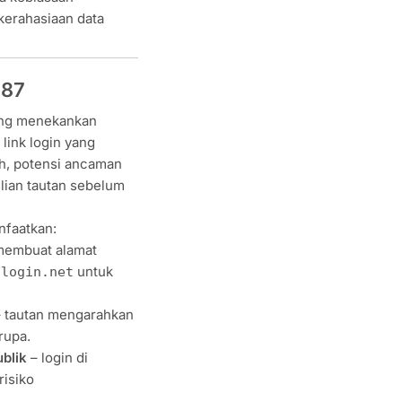
erahasiaan data
787
ang menekankan
link login yang
h, potensi ancaman
slian tautan sebelum
nfaatkan:
membuat alamat
untuk
-login.net
 tautan mengarahkan
rupa.
blik
– login di
isiko