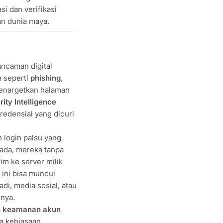
si dan verifikasi
n dunia maya.
ancaman digital
n seperti
phishing
,
enargetkan halaman
ity Intelligence
kredensial yang dicuri
 login palsu yang
pada, mereka tanpa
im ke server milik
ini bisa muncul
di, media sosial, atau
inya.
a
keamanan akun
ga kebiasaan