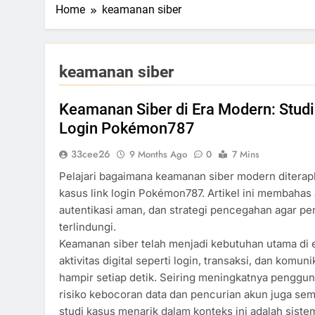
Home
keamanan siber
keamanan siber
Keamanan Siber di Era Modern: Studi
Login Pokémon787
33cee26
9 Months Ago
0
7 Mins
Pelajari bagaimana keamanan siber modern diterapk
kasus link login Pokémon787. Artikel ini membahas 
autentikasi aman, dan strategi pencegahan agar pe
terlindungi.
Keamanan siber telah menjadi kebutuhan utama di 
aktivitas digital seperti login, transaksi, dan komu
hampir setiap detik. Seiring meningkatnya penggun
risiko kebocoran data dan pencurian akun juga sem
studi kasus menarik dalam konteks ini adalah sist