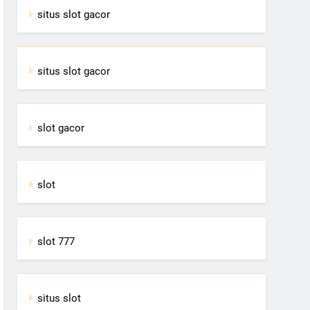
situs slot gacor
situs slot gacor
slot gacor
slot
slot 777
situs slot