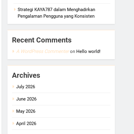
Strategi KAYA787 dalam Menghadirkan
Pengalaman Pengguna yang Konsisten
Recent Comments
A WordPress Commenter
on
Hello world!
Archives
July 2026
June 2026
May 2026
April 2026