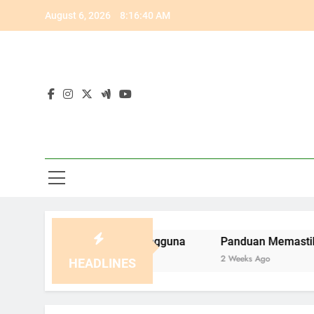
Skip
August 6, 2026
8:16:41 AM
to
content
All
Mainkan Ba
eamanan Akun Pengguna
Panduan Memastikan Informa
2 Weeks Ago
HEADLINES