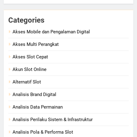
Categories
Akses Mobile dan Pengalaman Digital
Akses Multi Perangkat
Akses Slot Cepat
Akun Slot Online
Alternatif Slot
Analisis Brand Digital
Analisis Data Permainan
Analisis Perilaku Sistem & Infrastruktur
Analisis Pola & Performa Slot