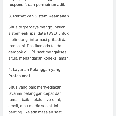
responsif, dan permainan adil
.
3. Perhatikan Sistem Keamanan
Situs terpercaya menggunakan
sistem
enkripsi data (SSL)
untuk
melindungi informasi pribadi dan
transaksi. Pastikan ada tanda
gembok di URL saat mengakses
situs, menandakan koneksi aman.
4. Layanan Pelanggan yang
Profesional
Situs yang baik menyediakan
layanan pelanggan cepat dan
ramah, baik melalui live chat,
email, atau media sosial. Ini
penting jika ada masalah saat