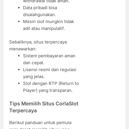
withdrawal tidak aman.
Data pribadi bisa
disalahgunakan.
Mesin slot mungkin tidak
adil atau manipulatif.
Sebaliknya, situs terpercaya
menawarkan:
Sistem pembayaran aman
dan cepat.
Lisensi resmi dan regulasi
yang jelas.
Slot dengan RTP (Return to
Player) yang transparan.
Tips Memilih Situs CorlaSlot
Terpercaya
Berikut panduan untuk pemula