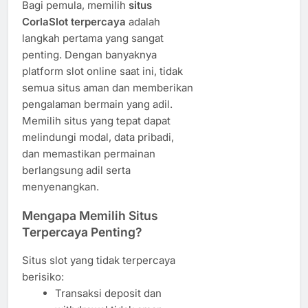
Bagi pemula, memilih
situs
CorlaSlot terpercaya
adalah
langkah pertama yang sangat
penting. Dengan banyaknya
platform slot online saat ini, tidak
semua situs aman dan memberikan
pengalaman bermain yang adil.
Memilih situs yang tepat dapat
melindungi modal, data pribadi,
dan memastikan permainan
berlangsung adil serta
menyenangkan.
Mengapa Memilih Situs
Terpercaya Penting?
Situs slot yang tidak terpercaya
berisiko:
Transaksi deposit dan