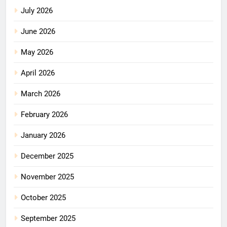
July 2026
June 2026
May 2026
April 2026
March 2026
February 2026
January 2026
December 2025
November 2025
October 2025
September 2025