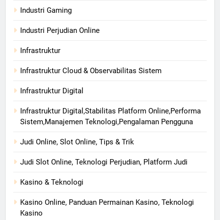
Industri Gaming
Industri Perjudian Online
Infrastruktur
Infrastruktur Cloud & Observabilitas Sistem
Infrastruktur Digital
Infrastruktur Digital,Stabilitas Platform Online,Performa
Sistem,Manajemen Teknologi,Pengalaman Pengguna
Judi Online, Slot Online, Tips & Trik
Judi Slot Online, Teknologi Perjudian, Platform Judi
Kasino & Teknologi
Kasino Online, Panduan Permainan Kasino, Teknologi
Kasino