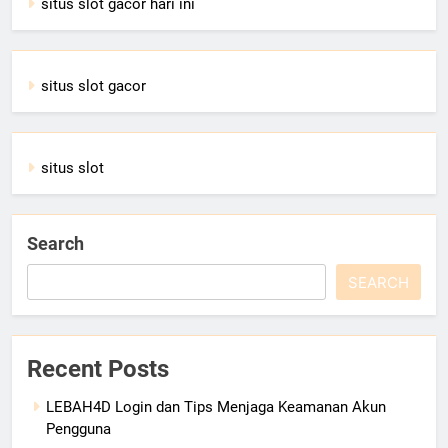
situs slot gacor hari ini
situs slot gacor
situs slot
Search
SEARCH
Recent Posts
LEBAH4D Login dan Tips Menjaga Keamanan Akun
Pengguna