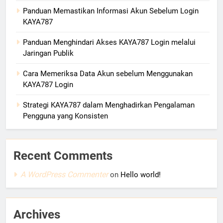
Panduan Memastikan Informasi Akun Sebelum Login
KAYA787
Panduan Menghindari Akses KAYA787 Login melalui
Jaringan Publik
Cara Memeriksa Data Akun sebelum Menggunakan
KAYA787 Login
Strategi KAYA787 dalam Menghadirkan Pengalaman
Pengguna yang Konsisten
Recent Comments
A WordPress Commenter
on
Hello world!
Archives