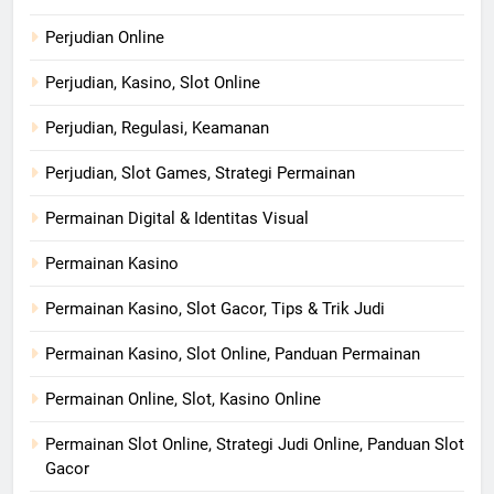
Perjudian Online
Perjudian, Kasino, Slot Online
Perjudian, Regulasi, Keamanan
Perjudian, Slot Games, Strategi Permainan
Permainan Digital & Identitas Visual
Permainan Kasino
Permainan Kasino, Slot Gacor, Tips & Trik Judi
Permainan Kasino, Slot Online, Panduan Permainan
Permainan Online, Slot, Kasino Online
Permainan Slot Online, Strategi Judi Online, Panduan Slot
Gacor