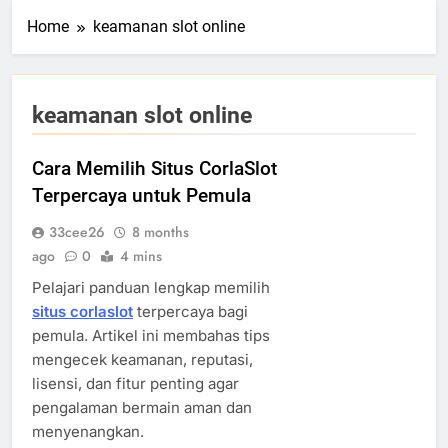
Home
keamanan slot online
keamanan slot online
Cara Memilih Situs CorlaSlot
Terpercaya untuk Pemula
33cee26
8 months
ago
0
4 mins
Pelajari panduan lengkap memilih
situs corlaslot
terpercaya bagi
pemula. Artikel ini membahas tips
mengecek keamanan, reputasi,
lisensi, dan fitur penting agar
pengalaman bermain aman dan
menyenangkan.