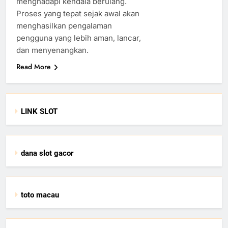
menghadapi kendala berulang.
Proses yang tepat sejak awal akan
menghasilkan pengalaman
pengguna yang lebih aman, lancar,
dan menyenangkan.
Read More
LINK SLOT
dana slot gacor
toto macau