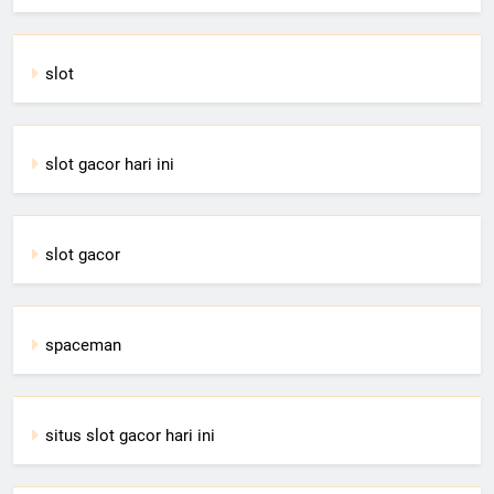
slot
slot gacor hari ini
slot gacor
spaceman
situs slot gacor hari ini