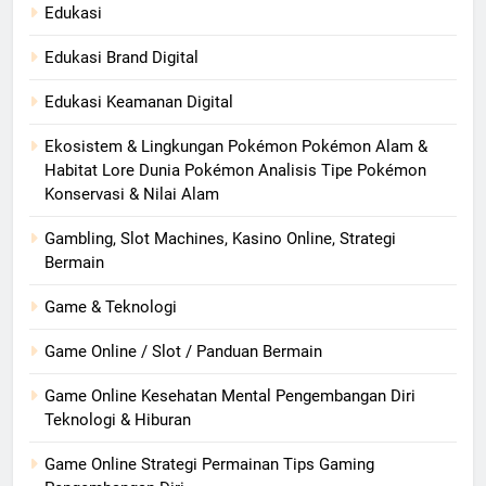
Edukasi
Edukasi Brand Digital
Edukasi Keamanan Digital
Ekosistem & Lingkungan Pokémon Pokémon Alam &
Habitat Lore Dunia Pokémon Analisis Tipe Pokémon
Konservasi & Nilai Alam
Gambling, Slot Machines, Kasino Online, Strategi
Bermain
Game & Teknologi
Game Online / Slot / Panduan Bermain
Game Online Kesehatan Mental Pengembangan Diri
Teknologi & Hiburan
Game Online Strategi Permainan Tips Gaming