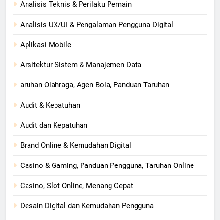
Analisis Teknis & Perilaku Pemain
Analisis UX/UI & Pengalaman Pengguna Digital
Aplikasi Mobile
Arsitektur Sistem & Manajemen Data
aruhan Olahraga, Agen Bola, Panduan Taruhan
Audit & Kepatuhan
Audit dan Kepatuhan
Brand Online & Kemudahan Digital
Casino & Gaming, Panduan Pengguna, Taruhan Online
Casino, Slot Online, Menang Cepat
Desain Digital dan Kemudahan Pengguna