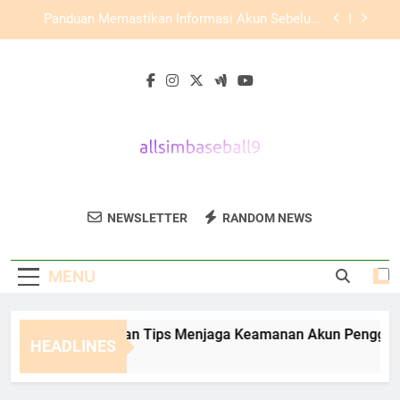
Skip
Panduan Menghindari Akses KAYA787 Login
to
melalui Jaringan Publik
content
Cara Memeriksa Data Akun sebelum
Menggunakan KAYA787 Login
LEBAH4D Login dan Tips Menjaga Keamanan
Akun Pengguna
Panduan Memastikan Informasi Akun Sebelum
Login KAYA787
Panduan Menghindari Akses KAYA787 Login
melalui Jaringan Publik
All Sim Baseball
Mainkan Baseball Online Di All Sim Baseball
Cara Memeriksa Data Akun sebelum
NEWSLETTER
RANDOM NEWS
9
Menggunakan KAYA787 Login
9. Pengalaman Game Yang Seru Dan
Realistis.
MENU
EBAH4D Login dan Tips Menjaga Keamanan Akun Pengguna
HEADLINES
Weeks Ago