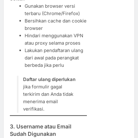
Gunakan browser versi
terbaru (Chrome/Firefox)
Bersihkan cache dan cookie
browser
Hindari menggunakan VPN
atau proxy selama proses
Lakukan pendaftaran ulang
dari awal pada perangkat
berbeda jika perlu
Daftar ulang diperlukan
jika formulir gagal
terkirim dan Anda tidak
menerima email
verifikasi.
3. Username atau Email
Sudah Digunakan