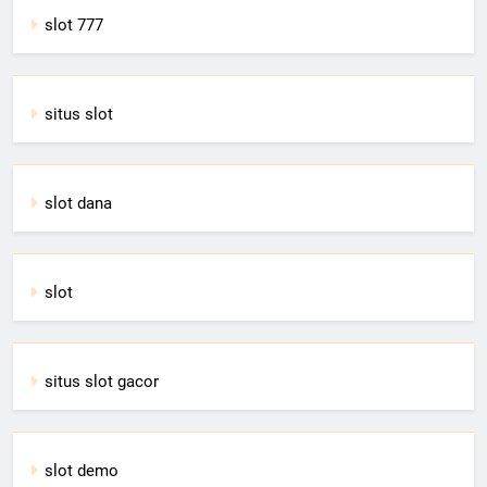
slot 777
situs slot
slot dana
slot
situs slot gacor
slot demo