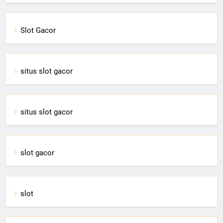
Slot Gacor
situs slot gacor
situs slot gacor
slot gacor
slot