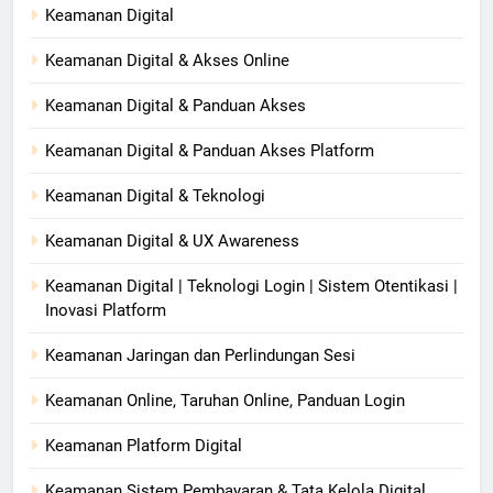
Keamanan Digital
Keamanan Digital & Akses Online
Keamanan Digital & Panduan Akses
Keamanan Digital & Panduan Akses Platform
Keamanan Digital & Teknologi
Keamanan Digital & UX Awareness
Keamanan Digital | Teknologi Login | Sistem Otentikasi |
Inovasi Platform
Keamanan Jaringan dan Perlindungan Sesi
Keamanan Online, Taruhan Online, Panduan Login
Keamanan Platform Digital
Keamanan Sistem Pembayaran & Tata Kelola Digital