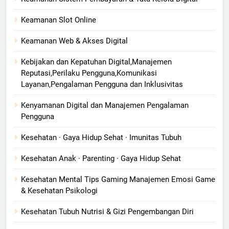
Keamanan Slot Online
Keamanan Web & Akses Digital
Kebijakan dan Kepatuhan Digital,Manajemen
Reputasi,Perilaku Pengguna,Komunikasi
Layanan,Pengalaman Pengguna dan Inklusivitas
Kenyamanan Digital dan Manajemen Pengalaman
Pengguna
Kesehatan · Gaya Hidup Sehat · Imunitas Tubuh
Kesehatan Anak · Parenting · Gaya Hidup Sehat
Kesehatan Mental Tips Gaming Manajemen Emosi Game
& Kesehatan Psikologi
Kesehatan Tubuh Nutrisi & Gizi Pengembangan Diri