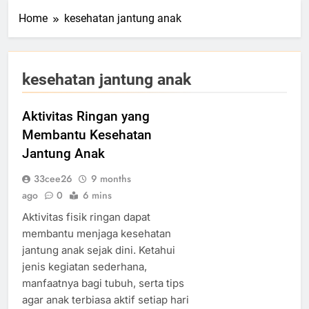
Home
kesehatan jantung anak
kesehatan jantung anak
Aktivitas Ringan yang
Membantu Kesehatan
Jantung Anak
33cee26
9 months
ago
0
6 mins
Aktivitas fisik ringan dapat
membantu menjaga kesehatan
jantung anak sejak dini. Ketahui
jenis kegiatan sederhana,
manfaatnya bagi tubuh, serta tips
agar anak terbiasa aktif setiap hari