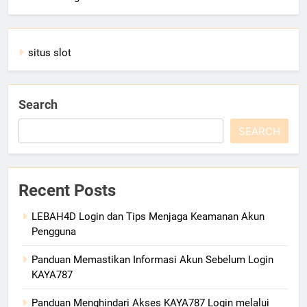
situs slot
Search
SEARCH
Recent Posts
LEBAH4D Login dan Tips Menjaga Keamanan Akun
Pengguna
Panduan Memastikan Informasi Akun Sebelum Login
KAYA787
Panduan Menghindari Akses KAYA787 Login melalui