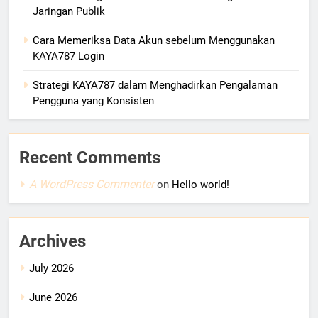
Jaringan Publik
Cara Memeriksa Data Akun sebelum Menggunakan
KAYA787 Login
Strategi KAYA787 dalam Menghadirkan Pengalaman
Pengguna yang Konsisten
Recent Comments
A WordPress Commenter
on
Hello world!
Archives
July 2026
June 2026