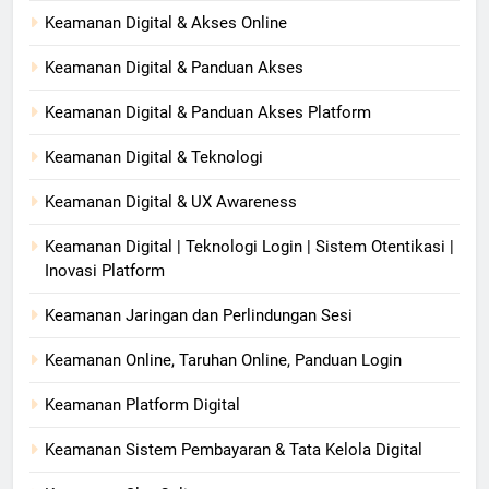
Keamanan Digital & Akses Online
Keamanan Digital & Panduan Akses
Keamanan Digital & Panduan Akses Platform
Keamanan Digital & Teknologi
Keamanan Digital & UX Awareness
Keamanan Digital | Teknologi Login | Sistem Otentikasi |
Inovasi Platform
Keamanan Jaringan dan Perlindungan Sesi
Keamanan Online, Taruhan Online, Panduan Login
Keamanan Platform Digital
Keamanan Sistem Pembayaran & Tata Kelola Digital