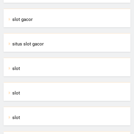
slot gacor
situs slot gacor
slot
slot
slot