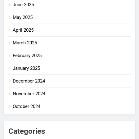
June 2025
May 2025
April 2025
March 2025
February 2025
January 2025
December 2024
November 2024
October 2024
Categories