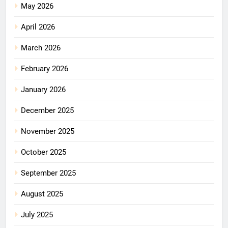
May 2026
April 2026
March 2026
February 2026
January 2026
December 2025
November 2025
October 2025
September 2025
August 2025
July 2025