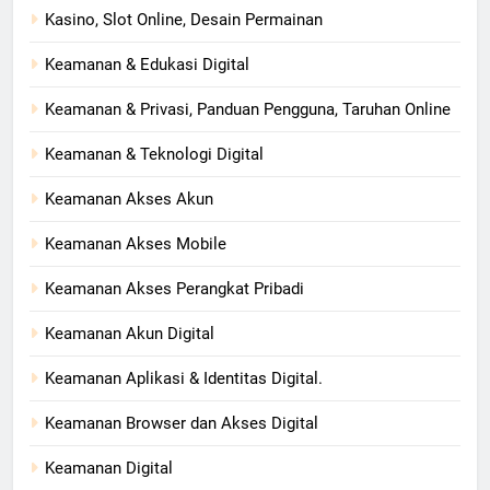
Kasino, Slot Online, Desain Permainan
Keamanan & Edukasi Digital
Keamanan & Privasi, Panduan Pengguna, Taruhan Online
Keamanan & Teknologi Digital
Keamanan Akses Akun
Keamanan Akses Mobile
Keamanan Akses Perangkat Pribadi
Keamanan Akun Digital
Keamanan Aplikasi & Identitas Digital.
Keamanan Browser dan Akses Digital
Keamanan Digital