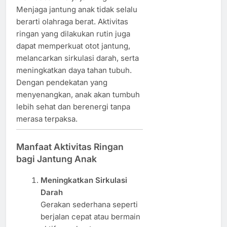
Menjaga jantung anak tidak selalu
berarti olahraga berat. Aktivitas
ringan yang dilakukan rutin juga
dapat memperkuat otot jantung,
melancarkan sirkulasi darah, serta
meningkatkan daya tahan tubuh.
Dengan pendekatan yang
menyenangkan, anak akan tumbuh
lebih sehat dan berenergi tanpa
merasa terpaksa.
Manfaat Aktivitas Ringan
bagi Jantung Anak
Meningkatkan Sirkulasi
Darah
Gerakan sederhana seperti
berjalan cepat atau bermain