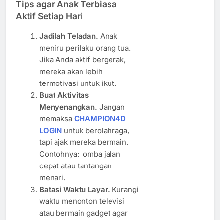
Tips agar Anak Terbiasa
Aktif Setiap Hari
Jadilah Teladan.
Anak
meniru perilaku orang tua.
Jika Anda aktif bergerak,
mereka akan lebih
termotivasi untuk ikut.
Buat Aktivitas
Menyenangkan.
Jangan
memaksa
CHAMPION4D
LOGIN
untuk berolahraga,
tapi ajak mereka bermain.
Contohnya: lomba jalan
cepat atau tantangan
menari.
Batasi Waktu Layar.
Kurangi
waktu menonton televisi
atau bermain gadget agar