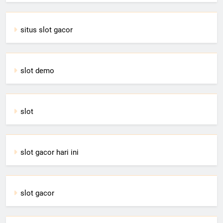
situs slot gacor
slot demo
slot
slot gacor hari ini
slot gacor