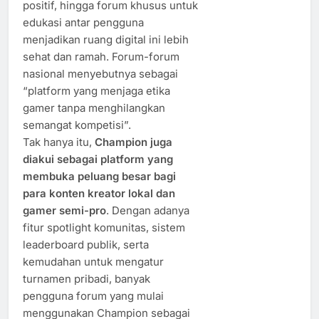
positif, hingga forum khusus untuk
edukasi antar pengguna
menjadikan ruang digital ini lebih
sehat dan ramah. Forum-forum
nasional menyebutnya sebagai
“platform yang menjaga etika
gamer tanpa menghilangkan
semangat kompetisi”.
Tak hanya itu,
Champion juga
diakui sebagai platform yang
membuka peluang besar bagi
para konten kreator lokal dan
gamer semi-pro
. Dengan adanya
fitur spotlight komunitas, sistem
leaderboard publik, serta
kemudahan untuk mengatur
turnamen pribadi, banyak
pengguna forum yang mulai
menggunakan Champion sebagai