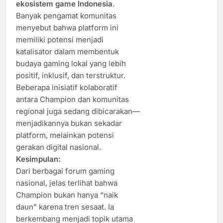
ekosistem game Indonesia
.
Banyak pengamat komunitas
menyebut bahwa platform ini
memiliki potensi menjadi
katalisator dalam membentuk
budaya gaming lokal yang lebih
positif, inklusif, dan terstruktur.
Beberapa inisiatif kolaboratif
antara Champion dan komunitas
regional juga sedang dibicarakan—
menjadikannya bukan sekadar
platform, melainkan potensi
gerakan digital nasional.
Kesimpulan:
Dari berbagai forum gaming
nasional, jelas terlihat bahwa
Champion bukan hanya “naik
daun” karena tren sesaat. Ia
berkembang menjadi topik utama