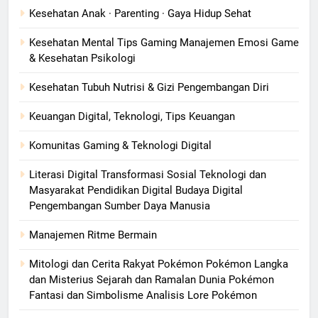
Kesehatan Anak · Parenting · Gaya Hidup Sehat
Kesehatan Mental Tips Gaming Manajemen Emosi Game
& Kesehatan Psikologi
Kesehatan Tubuh Nutrisi & Gizi Pengembangan Diri
Keuangan Digital, Teknologi, Tips Keuangan
Komunitas Gaming & Teknologi Digital
Literasi Digital Transformasi Sosial Teknologi dan
Masyarakat Pendidikan Digital Budaya Digital
Pengembangan Sumber Daya Manusia
Manajemen Ritme Bermain
Mitologi dan Cerita Rakyat Pokémon Pokémon Langka
dan Misterius Sejarah dan Ramalan Dunia Pokémon
Fantasi dan Simbolisme Analisis Lore Pokémon