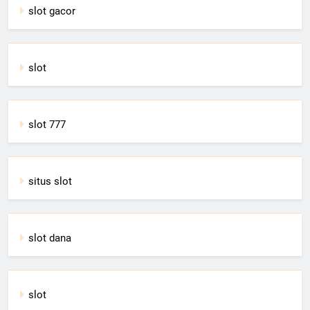
slot gacor
slot
slot 777
situs slot
slot dana
slot