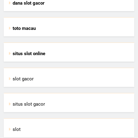
dana slot gacor
toto macau
situs slot online
slot gacor
situs slot gacor
slot