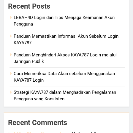
Recent Posts
LEBAH4D Login dan Tips Menjaga Keamanan Akun
Pengguna
Panduan Memastikan Informasi Akun Sebelum Login
KAYA787
Panduan Menghindari Akses KAYA787 Login melalui
Jaringan Publik
Cara Memeriksa Data Akun sebelum Menggunakan
KAYA787 Login
Strategi KAYA787 dalam Menghadirkan Pengalaman
Pengguna yang Konsisten
Recent Comments