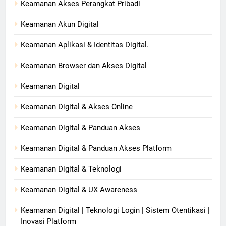
Keamanan Akses Perangkat Pribadi
Keamanan Akun Digital
Keamanan Aplikasi & Identitas Digital.
Keamanan Browser dan Akses Digital
Keamanan Digital
Keamanan Digital & Akses Online
Keamanan Digital & Panduan Akses
Keamanan Digital & Panduan Akses Platform
Keamanan Digital & Teknologi
Keamanan Digital & UX Awareness
Keamanan Digital | Teknologi Login | Sistem Otentikasi |
Inovasi Platform