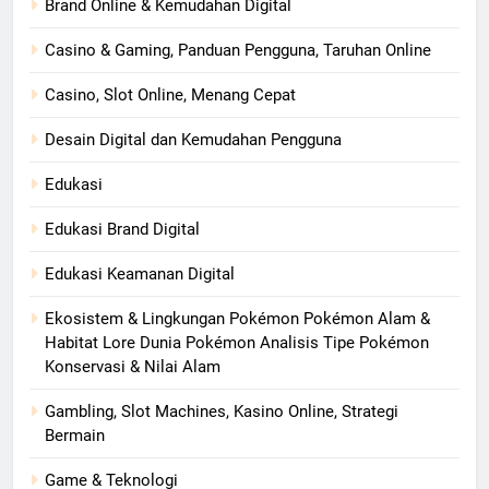
Brand Online & Kemudahan Digital
Casino & Gaming, Panduan Pengguna, Taruhan Online
Casino, Slot Online, Menang Cepat
Desain Digital dan Kemudahan Pengguna
Edukasi
Edukasi Brand Digital
Edukasi Keamanan Digital
Ekosistem & Lingkungan Pokémon Pokémon Alam &
Habitat Lore Dunia Pokémon Analisis Tipe Pokémon
Konservasi & Nilai Alam
Gambling, Slot Machines, Kasino Online, Strategi
Bermain
Game & Teknologi