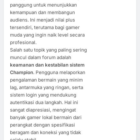
panggung untuk menunjukkan
kemampuan dan membangun
audiens. Ini menjadi nilai plus
tersendiri, terutama bagi gamer
muda yang ingin naik level secara
profesional.
Salah satu topik yang paling sering
muncul dalam forum adalah
keamanan dan kestabilan sistem
Champion
. Pengguna melaporkan
pengalaman bermain yang minim
lag, antarmuka yang ringan, serta
sistem login yang mendukung
autentikasi dua langkah. Hal ini
sangat diapresiasi, mengingat
banyak gamer lokal bermain dari
perangkat dengan spesifikasi
beragam dan koneksi yang tidak
selalu stabil.