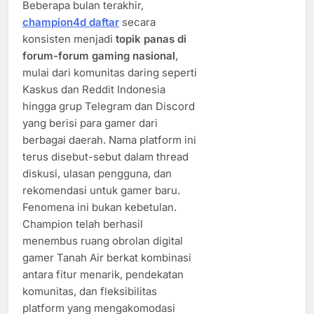
Beberapa bulan terakhir,
champion4d daftar
secara
konsisten menjadi
topik panas di
forum-forum gaming nasional
,
mulai dari komunitas daring seperti
Kaskus dan Reddit Indonesia
hingga grup Telegram dan Discord
yang berisi para gamer dari
berbagai daerah. Nama platform ini
terus disebut-sebut dalam thread
diskusi, ulasan pengguna, dan
rekomendasi untuk gamer baru.
Fenomena ini bukan kebetulan.
Champion telah berhasil
menembus ruang obrolan digital
gamer Tanah Air berkat kombinasi
antara fitur menarik, pendekatan
komunitas, dan fleksibilitas
platform yang mengakomodasi