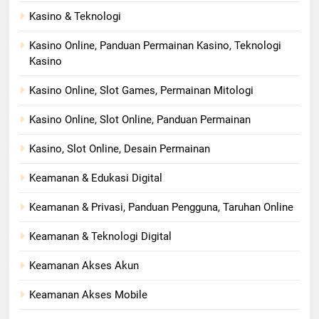
Kasino & Teknologi
Kasino Online, Panduan Permainan Kasino, Teknologi
Kasino
Kasino Online, Slot Games, Permainan Mitologi
Kasino Online, Slot Online, Panduan Permainan
Kasino, Slot Online, Desain Permainan
Keamanan & Edukasi Digital
Keamanan & Privasi, Panduan Pengguna, Taruhan Online
Keamanan & Teknologi Digital
Keamanan Akses Akun
Keamanan Akses Mobile