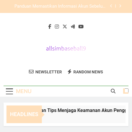
Skip
Panduan Menghindari Akses KAYA787 Login
to
melalui Jaringan Publik
content
Cara Memeriksa Data Akun sebelum
Menggunakan KAYA787 Login
LEBAH4D Login dan Tips Menjaga Keamanan
Akun Pengguna
Panduan Memastikan Informasi Akun Sebelum
Login KAYA787
Panduan Menghindari Akses KAYA787 Login
melalui Jaringan Publik
All Sim Baseball
Mainkan Baseball Online Di All Sim Baseball
Cara Memeriksa Data Akun sebelum
NEWSLETTER
RANDOM NEWS
9
Menggunakan KAYA787 Login
9. Pengalaman Game Yang Seru Dan
Realistis.
MENU
EBAH4D Login dan Tips Menjaga Keamanan Akun Pengguna
HEADLINES
Weeks Ago