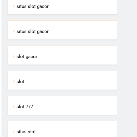
situs slot gacor
situs slot gacor
slot gacor
slot
slot 777
situs slot