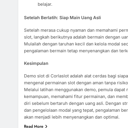
belajar.
Setelah Berlatih: Siap Main Uang Asli
Setelah merasa cukup nyaman dan memahami perm
slot, langkah berikutnya adalah bermain dengan uang
Mulailah dengan taruhan kecil dan kelola modal sec
pengalaman bermain tetap menyenangkan dan terko
Kesimpulan
Demo slot di Corlaslot adalah alat cerdas bagi siapa
mengenal permainan slot dengan aman tanpa risiko 
Melalui latihan menggunakan demo, pemula dapat
kemampuan, memahami fitur permainan, dan mem
diri sebelum bertaruh dengan uang asli. Dengan st
dan pengelolaan modal yang tepat, pengalaman berm
akan menjadi lebih menyenangkan dan optimal.
Read More