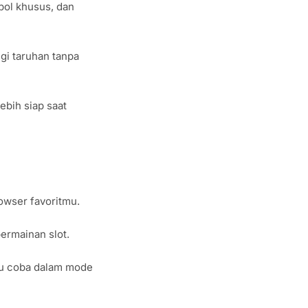
ol khusus, dan
egi taruhan tanpa
ebih siap saat
rowser favoritmu.
ermainan slot.
amu coba dalam mode