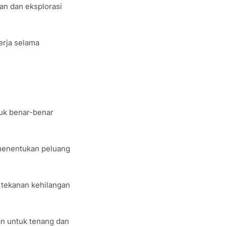
n dan eksplorasi
erja selama
uk benar-benar
 menentukan peluang
a tekanan kehilangan
an untuk tenang dan