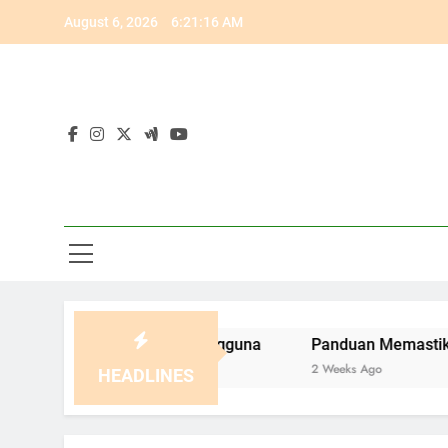
Skip
August 6, 2026
6:21:17 AM
to
content
All
Mainkan Ba
eamanan Akun Pengguna
Panduan Memastikan Informas
2 Weeks Ago
HEADLINES