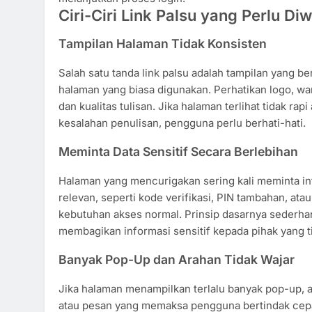
Ciri-Ciri Link Palsu yang Perlu Di
Tampilan Halaman Tidak Konsisten
Salah satu tanda link palsu adalah tampilan yang be
halaman yang biasa digunakan. Perhatikan logo, war
dan kualitas tulisan. Jika halaman terlihat tidak rap
kesalahan penulisan, pengguna perlu berhati-hati.
Meminta Data Sensitif Secara Berlebihan
Halaman yang mencurigakan sering kali meminta in
relevan, seperti kode verifikasi, PIN tambahan, atau 
kebutuhan akses normal. Prinsip dasarnya sederha
membagikan informasi sensitif kepada pihak yang ti
Banyak Pop-Up dan Arahan Tidak Wajar
Jika halaman menampilkan terlalu banyak pop-up,
atau pesan yang memaksa pengguna bertindak cepat