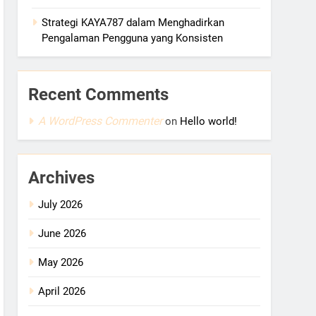
Strategi KAYA787 dalam Menghadirkan
Pengalaman Pengguna yang Konsisten
Recent Comments
A WordPress Commenter
on
Hello world!
Archives
July 2026
June 2026
May 2026
April 2026