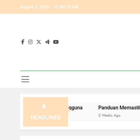
Skip
August 7, 2026
12:40:19 AM
to
content
All
Mainkan Ba
eamanan Akun Pengguna
Panduan Memastikan Informa
2 Weeks Ago
HEADLINES