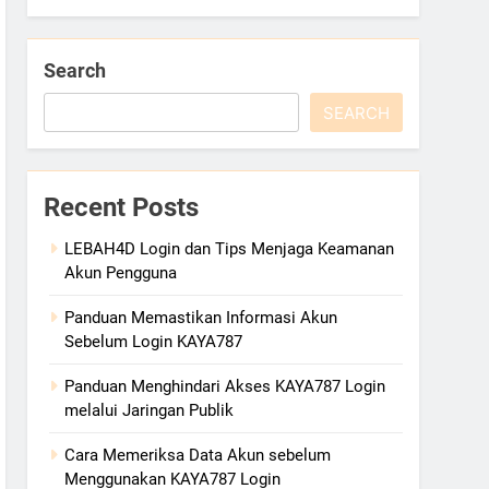
Search
SEARCH
Recent Posts
LEBAH4D Login dan Tips Menjaga Keamanan
Akun Pengguna
Panduan Memastikan Informasi Akun
Sebelum Login KAYA787
Panduan Menghindari Akses KAYA787 Login
melalui Jaringan Publik
Cara Memeriksa Data Akun sebelum
Menggunakan KAYA787 Login