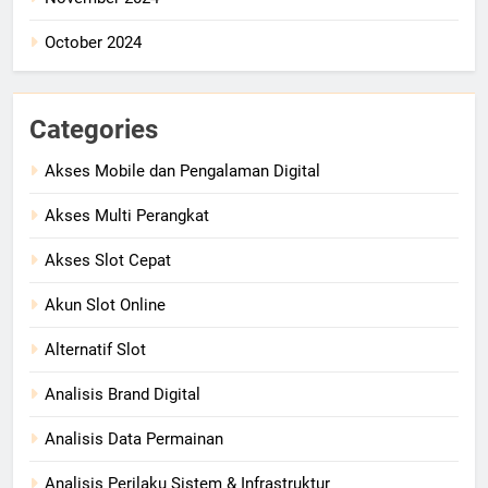
October 2024
Categories
Akses Mobile dan Pengalaman Digital
Akses Multi Perangkat
Akses Slot Cepat
Akun Slot Online
Alternatif Slot
Analisis Brand Digital
Analisis Data Permainan
Analisis Perilaku Sistem & Infrastruktur