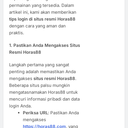
permainan yang tersedia. Dalam
artikel ini, kami akan memberikan
tips login di situs resmi Horas88
dengan cara yang aman dan
praktis.
1.
Pastikan Anda Mengakses Situs
Resmi Horas88
Langkah pertama yang sangat
penting adalah memastikan Anda
mengakses
situs resmi Horas88
.
Beberapa situs palsu mungkin
mengatasnamakan Horas88 untuk
mencuri informasi pribadi dan data
login Anda.
Periksa URL
: Pastikan Anda
mengakses
https://horas88.com
, yang