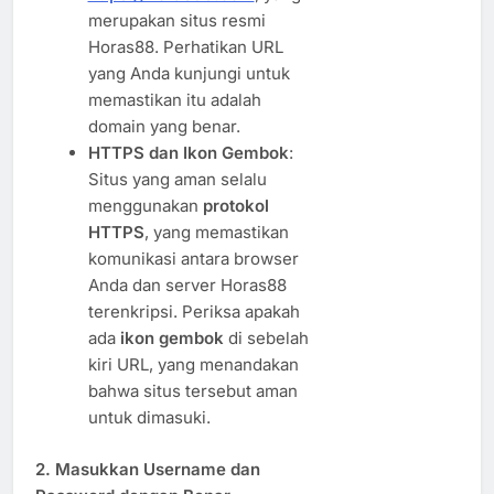
merupakan situs resmi
Horas88. Perhatikan URL
yang Anda kunjungi untuk
memastikan itu adalah
domain yang benar.
HTTPS dan Ikon Gembok
:
Situs yang aman selalu
menggunakan
protokol
HTTPS
, yang memastikan
komunikasi antara browser
Anda dan server Horas88
terenkripsi. Periksa apakah
ada
ikon gembok
di sebelah
kiri URL, yang menandakan
bahwa situs tersebut aman
untuk dimasuki.
2.
Masukkan Username dan