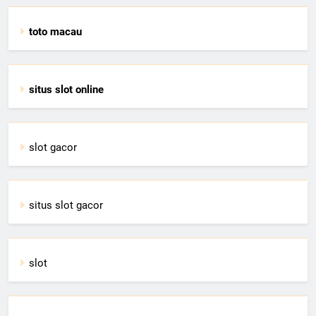
toto macau
situs slot online
slot gacor
situs slot gacor
slot