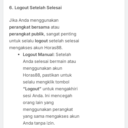
6.
Logout Setelah Selesai
Jika Anda menggunakan
perangkat bersama
atau
perangkat publik
, sangat penting
untuk selalu
logout
setelah selesai
mengakses akun Horas88.
Logout Manual
: Setelah
Anda selesai bermain atau
menggunakan akun
Horas88, pastikan untuk
selalu mengklik tombol
“Logout”
untuk mengakhiri
sesi Anda. Ini mencegah
orang lain yang
menggunakan perangkat
yang sama mengakses akun
Anda tanpa izin.