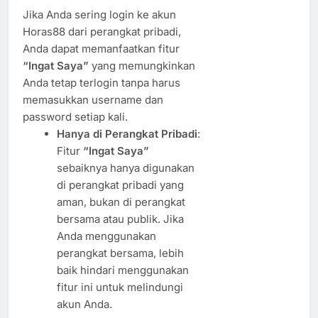
Jika Anda sering login ke akun
Horas88 dari perangkat pribadi,
Anda dapat memanfaatkan fitur
“Ingat Saya”
yang memungkinkan
Anda tetap terlogin tanpa harus
memasukkan username dan
password setiap kali.
Hanya di Perangkat Pribadi
:
Fitur
“Ingat Saya”
sebaiknya hanya digunakan
di perangkat pribadi yang
aman, bukan di perangkat
bersama atau publik. Jika
Anda menggunakan
perangkat bersama, lebih
baik hindari menggunakan
fitur ini untuk melindungi
akun Anda.