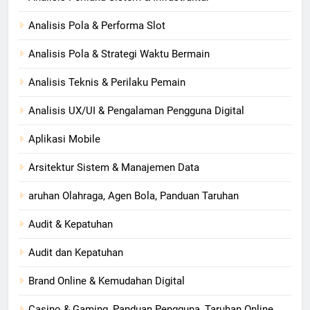
Analisis Pola & Performa Slot
Analisis Pola & Strategi Waktu Bermain
Analisis Teknis & Perilaku Pemain
Analisis UX/UI & Pengalaman Pengguna Digital
Aplikasi Mobile
Arsitektur Sistem & Manajemen Data
aruhan Olahraga, Agen Bola, Panduan Taruhan
Audit & Kepatuhan
Audit dan Kepatuhan
Brand Online & Kemudahan Digital
Casino & Gaming, Panduan Pengguna, Taruhan Online