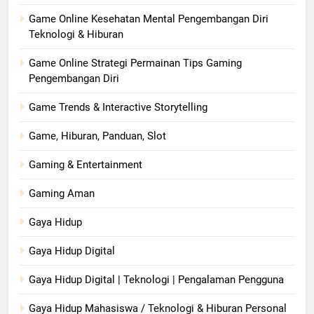
Game Online Kesehatan Mental Pengembangan Diri
Teknologi & Hiburan
Game Online Strategi Permainan Tips Gaming
Pengembangan Diri
Game Trends & Interactive Storytelling
Game, Hiburan, Panduan, Slot
Gaming & Entertainment
Gaming Aman
Gaya Hidup
Gaya Hidup Digital
Gaya Hidup Digital | Teknologi | Pengalaman Pengguna
Gaya Hidup Mahasiswa / Teknologi & Hiburan Personal