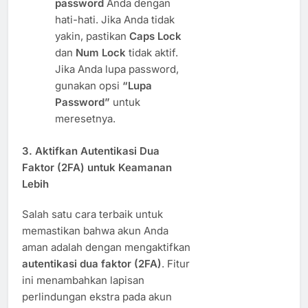
password
Anda dengan
hati-hati. Jika Anda tidak
yakin, pastikan
Caps Lock
dan
Num Lock
tidak aktif.
Jika Anda lupa password,
gunakan opsi
“Lupa
Password”
untuk
meresetnya.
3.
Aktifkan Autentikasi Dua
Faktor (2FA) untuk Keamanan
Lebih
Salah satu cara terbaik untuk
memastikan bahwa akun Anda
aman adalah dengan mengaktifkan
autentikasi dua faktor (2FA)
. Fitur
ini menambahkan lapisan
perlindungan ekstra pada akun