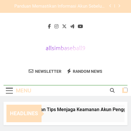
Skip
Panduan Menghindari Akses KAYA787 Login
to
melalui Jaringan Publik
content
Cara Memeriksa Data Akun sebelum
Menggunakan KAYA787 Login
LEBAH4D Login dan Tips Menjaga Keamanan
Akun Pengguna
Panduan Memastikan Informasi Akun Sebelum
Login KAYA787
Panduan Menghindari Akses KAYA787 Login
melalui Jaringan Publik
All Sim Baseball
Mainkan Baseball Online Di All Sim Baseball
Cara Memeriksa Data Akun sebelum
NEWSLETTER
RANDOM NEWS
9
Menggunakan KAYA787 Login
9. Pengalaman Game Yang Seru Dan
Realistis.
MENU
BAH4D Login dan Tips Menjaga Keamanan Akun Pengguna
HEADLINES
Weeks Ago