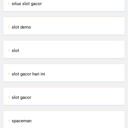
situs slot gacor
slot demo
slot
slot gacor hari ini
slot gacor
spaceman