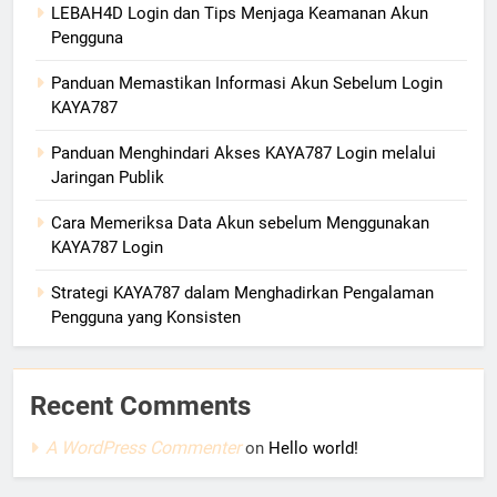
LEBAH4D Login dan Tips Menjaga Keamanan Akun
Pengguna
Panduan Memastikan Informasi Akun Sebelum Login
KAYA787
Panduan Menghindari Akses KAYA787 Login melalui
Jaringan Publik
Cara Memeriksa Data Akun sebelum Menggunakan
KAYA787 Login
Strategi KAYA787 dalam Menghadirkan Pengalaman
Pengguna yang Konsisten
Recent Comments
A WordPress Commenter
on
Hello world!