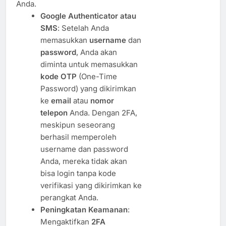
Anda.
Google Authenticator atau
SMS
: Setelah Anda
memasukkan
username
dan
password
, Anda akan
diminta untuk memasukkan
kode OTP
(One-Time
Password) yang dikirimkan
ke
email
atau
nomor
telepon
Anda. Dengan 2FA,
meskipun seseorang
berhasil memperoleh
username dan password
Anda, mereka tidak akan
bisa login tanpa kode
verifikasi yang dikirimkan ke
perangkat Anda.
Peningkatan Keamanan
:
Mengaktifkan
2FA