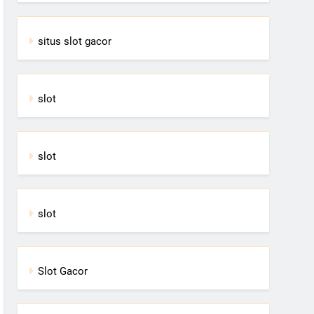
situs slot gacor
slot
slot
slot
Slot Gacor