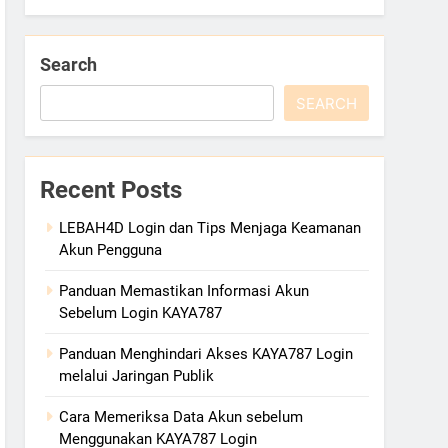
Search
SEARCH
Recent Posts
LEBAH4D Login dan Tips Menjaga Keamanan
Akun Pengguna
Panduan Memastikan Informasi Akun
Sebelum Login KAYA787
Panduan Menghindari Akses KAYA787 Login
melalui Jaringan Publik
Cara Memeriksa Data Akun sebelum
Menggunakan KAYA787 Login