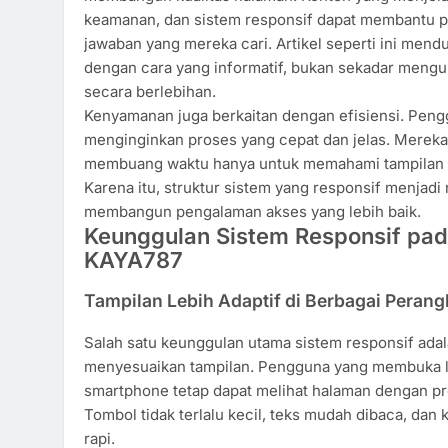
keamanan, dan sistem responsif dapat membantu
jawaban yang mereka cari. Artikel seperti ini men
dengan cara yang informatif, bukan sekadar meng
secara berlebihan.
Kenyamanan juga berkaitan dengan efisiensi. Pen
menginginkan proses yang cepat dan jelas. Mereka 
membuang waktu hanya untuk memahami tampilan h
Karena itu, struktur sistem yang responsif menjadi 
membangun pengalaman akses yang lebih baik.
Keunggulan Sistem Responsif pad
KAYA787
Tampilan Lebih Adaptif di Berbagai Perang
Salah satu keunggulan utama sistem responsif ad
menyesuaikan tampilan. Pengguna yang membuka l
smartphone tetap dapat melihat halaman dengan p
Tombol tidak terlalu kecil, teks mudah dibaca, dan 
rapi.