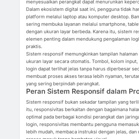
menyesuaikan perangkat dapat menurunkan keper
Dalam ekosistem digital saat ini, pengguna tidak 
platform melalui laptop atau komputer desktop. Ba
sering membuka layanan melalui smartphone, tablet
dengan ukuran layar berbeda. Karena itu, sistem r
elemen penting dalam mendukung pengalaman logi
praktis.
Sistem responsif memungkinkan tampilan halaman
ukuran layar secara otomatis. Tombol, kolom input,
login dapat terlihat jelas tanpa harus diperbesar se
membuat proses akses terasa lebih nyaman, terut
yang sering berpindah perangkat.
Peran Sistem Responsif dalam Pr
Sistem responsif bukan sekadar tampilan yang terlih
itu, responsivitas berkaitan dengan bagaimana hal
optimal pada berbagai kondisi perangkat dan jarin
login, responsivitas membantu pengguna memasuk
lebih mudah, membaca instruksi dengan jelas, dan