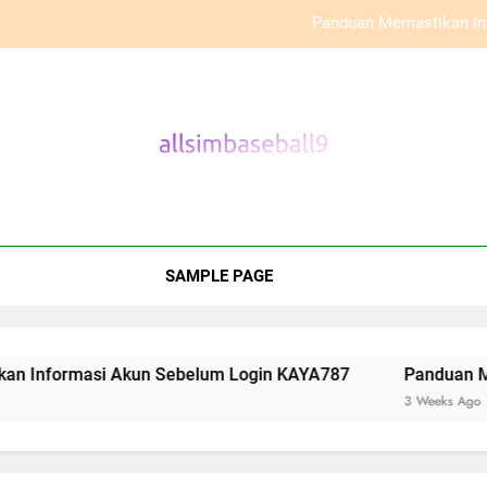
Panduan Memastikan In
Panduan Menghindari Akses K
Cara Memeriksa Data Akun
LEBAH4D Login dan T
 Sim Baseball 9
Panduan Memastikan In
seball Online Di All Sim Baseball 9. Pengalaman Game Yang Se
Panduan Menghindari Akses K
SAMPLE PAGE
Cara Memeriksa Data Akun
i Akun Sebelum Login KAYA787
Panduan Menghindari A
3 Weeks Ago