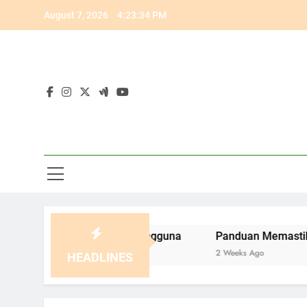
Skip
August 7, 2026
4:23:35 PM
to
content
All
Mainkan Ba
eamanan Akun Pengguna
Panduan Memastikan Informas
2 Weeks Ago
HEADLINES