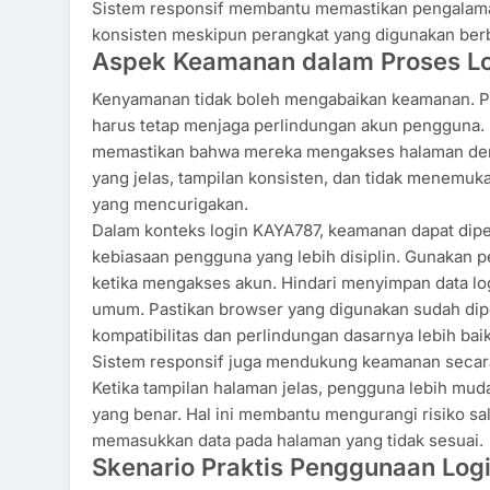
Sistem responsif membantu memastikan pengalam
konsisten meskipun perangkat yang digunakan ber
Aspek Keamanan dalam Proses L
Kenyamanan tidak boleh mengabaikan keamanan. Pr
harus tetap menjaga perlindungan akun pengguna.
memastikan bahwa mereka mengakses halaman den
yang jelas, tampilan konsisten, dan tidak menemuk
yang mencurigakan.
Dalam konteks login KAYA787, keamanan dapat dipe
kebiasaan pengguna yang lebih disiplin. Gunakan p
ketika mengakses akun. Hindari menyimpan data lo
umum. Pastikan browser yang digunakan sudah dip
kompatibilitas dan perlindungan dasarnya lebih baik
Sistem responsif juga mendukung keamanan secara
Ketika tampilan halaman jelas, pengguna lebih mu
yang benar. Hal ini membantu mengurangi risiko sal
memasukkan data pada halaman yang tidak sesuai.
Skenario Praktis Penggunaan Lo