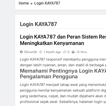
Home
Login KAYA787
Login KAYA787
Login KAYA787 dan Peran Sistem Re
Meningkatkan Kenyamanan
33cee26
1 Month Ago
0
13 Mins
Login KAYA787 responsif membantu pengguna men
dengan lebih nyaman, aman, dan stabil di berbagai p
Memahami Pentingnya Login KAY
Pengalaman Pengguna
Login KAYA787 menjadi tahap awal yang menentuk
pengguna menilai kenyamanan sebuah platform dig
yang sederhana, cepat, dan mudah dipahami akan
profesional sejak awal. Sebaliknya, halaman login y