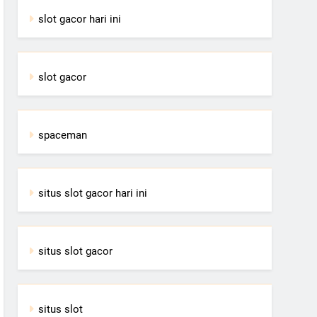
slot gacor hari ini
slot gacor
spaceman
situs slot gacor hari ini
situs slot gacor
situs slot