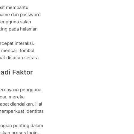
apat membantu
rname dan password
 pengguna salah
ting pada halaman
cepat interaksi.
u mencari tombol
at disusun secara
adi Faktor
ercayaan pengguna.
car, mereka
apat diandalkan. Hal
 memperkuat identitas
bagian penting dalam
skan proses login,