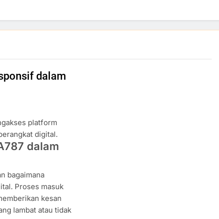
sponsif dalam
gakses platform
erangkat digital.
A787 dalam
an bagaimana
ital. Proses masuk
 memberikan kesan
ang lambat atau tidak