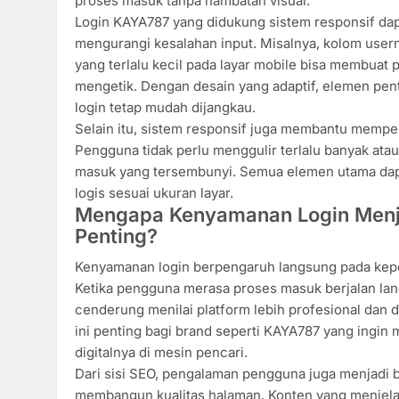
proses masuk tanpa hambatan visual.
Login KAYA787 yang didukung sistem responsif d
mengurangi kesalahan input. Misalnya, kolom use
yang terlalu kecil pada layar mobile bisa membuat
mengetik. Dengan desain yang adaptif, elemen pen
login tetap mudah dijangkau.
Selain itu, sistem responsif juga membantu memper
Pengguna tidak perlu menggulir terlalu banyak ata
masuk yang tersembunyi. Semua elemen utama dap
logis sesuai ukuran layar.
Mengapa Kenyamanan Login Menj
Penting?
Kenyamanan login berpengaruh langsung pada kep
Ketika pengguna merasa proses masuk berjalan lan
cenderung menilai platform lebih profesional dan d
ini penting bagi brand seperti KAYA787 yang ingin
digitalnya di mesin pencari.
Dari sisi SEO, pengalaman pengguna juga menjadi 
membangun kualitas halaman. Konten yang menjela