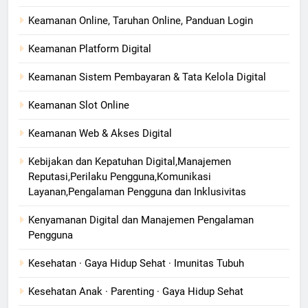
Keamanan Online, Taruhan Online, Panduan Login
Keamanan Platform Digital
Keamanan Sistem Pembayaran & Tata Kelola Digital
Keamanan Slot Online
Keamanan Web & Akses Digital
Kebijakan dan Kepatuhan Digital,Manajemen
Reputasi,Perilaku Pengguna,Komunikasi
Layanan,Pengalaman Pengguna dan Inklusivitas
Kenyamanan Digital dan Manajemen Pengalaman
Pengguna
Kesehatan · Gaya Hidup Sehat · Imunitas Tubuh
Kesehatan Anak · Parenting · Gaya Hidup Sehat