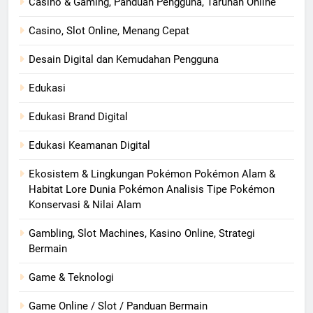
Casino & Gaming, Panduan Pengguna, Taruhan Online
Casino, Slot Online, Menang Cepat
Desain Digital dan Kemudahan Pengguna
Edukasi
Edukasi Brand Digital
Edukasi Keamanan Digital
Ekosistem & Lingkungan Pokémon Pokémon Alam &
Habitat Lore Dunia Pokémon Analisis Tipe Pokémon
Konservasi & Nilai Alam
Gambling, Slot Machines, Kasino Online, Strategi
Bermain
Game & Teknologi
Game Online / Slot / Panduan Bermain