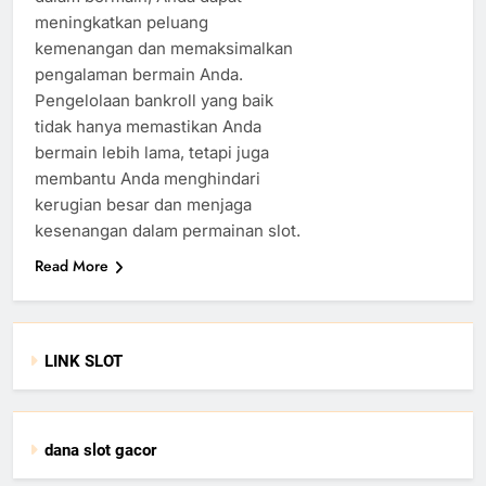
meningkatkan peluang
kemenangan dan memaksimalkan
pengalaman bermain Anda.
Pengelolaan bankroll yang baik
tidak hanya memastikan Anda
bermain lebih lama, tetapi juga
membantu Anda menghindari
kerugian besar dan menjaga
kesenangan dalam permainan slot.
Read More
LINK SLOT
dana slot gacor