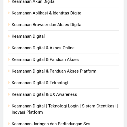
Keamanan Akun Digital
Keamanan Aplikasi & Identitas Digital.
Keamanan Browser dan Akses Digital
Keamanan Digital
Keamanan Digital & Akses Online
Keamanan Digital & Panduan Akses
Keamanan Digital & Panduan Akses Platform
Keamanan Digital & Teknologi
Keamanan Digital & UX Awareness
Keamanan Digital | Teknologi Login | Sistem Otentikasi |
Inovasi Platform
Keamanan Jaringan dan Perlindungan Sesi