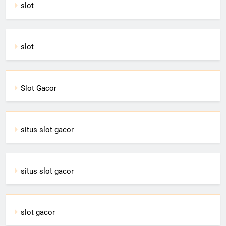
slot
slot
Slot Gacor
situs slot gacor
situs slot gacor
slot gacor