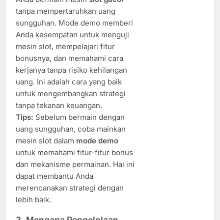
tanpa mempertaruhkan uang
sungguhan. Mode demo memberi
Anda kesempatan untuk menguji
mesin slot, mempelajari fitur
bonusnya, dan memahami cara
kerjanya tanpa risiko kehilangan
uang. Ini adalah cara yang baik
untuk mengembangkan strategi
tanpa tekanan keuangan.
Tips:
Sebelum bermain dengan
uang sungguhan, coba mainkan
mesin slot dalam
mode demo
untuk memahami fitur-fitur bonus
dan mekanisme permainan. Hal ini
dapat membantu Anda
merencanakan strategi dengan
lebih baik.
3.
Mengapa Pengelolaan