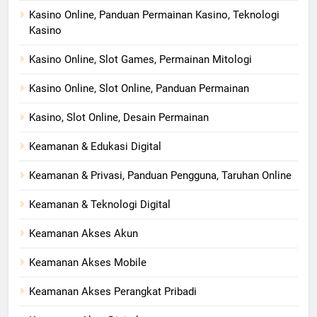
Kasino Online, Panduan Permainan Kasino, Teknologi
Kasino
Kasino Online, Slot Games, Permainan Mitologi
Kasino Online, Slot Online, Panduan Permainan
Kasino, Slot Online, Desain Permainan
Keamanan & Edukasi Digital
Keamanan & Privasi, Panduan Pengguna, Taruhan Online
Keamanan & Teknologi Digital
Keamanan Akses Akun
Keamanan Akses Mobile
Keamanan Akses Perangkat Pribadi