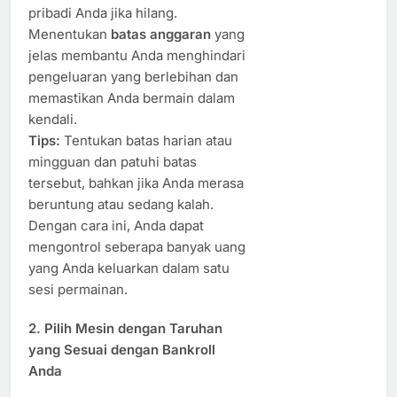
pribadi Anda jika hilang.
Menentukan
batas anggaran
yang
jelas membantu Anda menghindari
pengeluaran yang berlebihan dan
memastikan Anda bermain dalam
kendali.
Tips:
Tentukan batas harian atau
mingguan dan patuhi batas
tersebut, bahkan jika Anda merasa
beruntung atau sedang kalah.
Dengan cara ini, Anda dapat
mengontrol seberapa banyak uang
yang Anda keluarkan dalam satu
sesi permainan.
2. Pilih Mesin dengan Taruhan
yang Sesuai dengan Bankroll
Anda