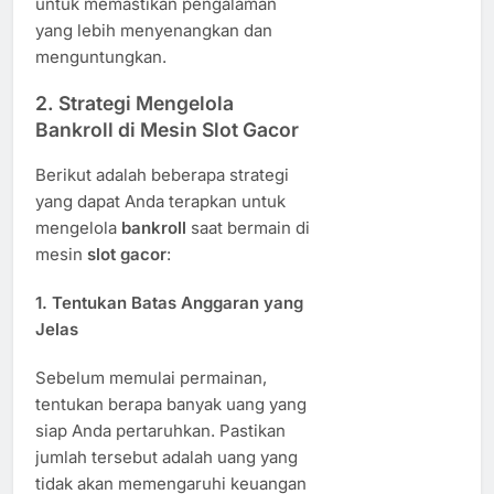
untuk memastikan pengalaman
yang lebih menyenangkan dan
menguntungkan.
2.
Strategi Mengelola
Bankroll di Mesin Slot Gacor
Berikut adalah beberapa strategi
yang dapat Anda terapkan untuk
mengelola
bankroll
saat bermain di
mesin
slot gacor
:
1. Tentukan Batas Anggaran yang
Jelas
Sebelum memulai permainan,
tentukan berapa banyak uang yang
siap Anda pertaruhkan. Pastikan
jumlah tersebut adalah uang yang
tidak akan memengaruhi keuangan