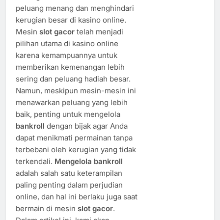
peluang menang dan menghindari
kerugian besar di kasino online.
Mesin
slot gacor
telah menjadi
pilihan utama di kasino online
karena kemampuannya untuk
memberikan kemenangan lebih
sering dan peluang hadiah besar.
Namun, meskipun mesin-mesin ini
menawarkan peluang yang lebih
baik, penting untuk mengelola
bankroll
dengan bijak agar Anda
dapat menikmati permainan tanpa
terbebani oleh kerugian yang tidak
terkendali.
Mengelola bankroll
adalah salah satu keterampilan
paling penting dalam perjudian
online, dan hal ini berlaku juga saat
bermain di mesin
slot gacor
.