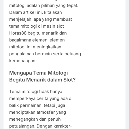
mitologi adalah pilihan yang tepat.
Dalam artikel ini, kita akan
menjelajahi apa yang membuat
tema mitologi di mesin slot
Horas88 begitu menarik dan
bagaimana elemen-elemen
mitologi ini meningkatkan
pengalaman bermain serta peluang
kemenangan.
Mengapa Tema Mitologi
Begitu Menarik dalam Slot?
Tema mitologi tidak hanya
memperkaya cerita yang ada di
balik permainan, tetapi juga
menciptakan atmosfer yang
menegangkan dan penuh
petualangan. Dengan karakter-