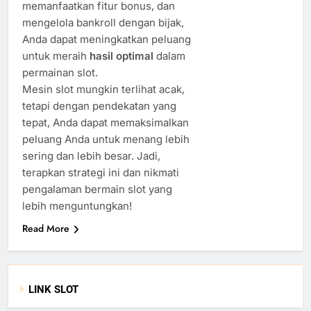
memanfaatkan fitur bonus, dan
mengelola bankroll dengan bijak,
Anda dapat meningkatkan peluang
untuk meraih
hasil optimal
dalam
permainan slot.
Mesin slot mungkin terlihat acak,
tetapi dengan pendekatan yang
tepat, Anda dapat memaksimalkan
peluang Anda untuk menang lebih
sering dan lebih besar. Jadi,
terapkan strategi ini dan nikmati
pengalaman bermain slot yang
lebih menguntungkan!
Read More
LINK SLOT