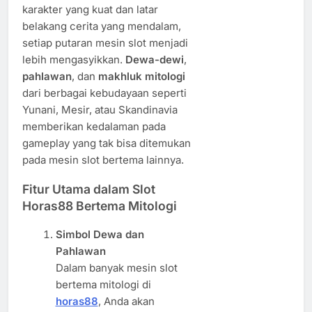
karakter yang kuat dan latar
belakang cerita yang mendalam,
setiap putaran mesin slot menjadi
lebih mengasyikkan.
Dewa-dewi
,
pahlawan
, dan
makhluk mitologi
dari berbagai kebudayaan seperti
Yunani, Mesir, atau Skandinavia
memberikan kedalaman pada
gameplay yang tak bisa ditemukan
pada mesin slot bertema lainnya.
Fitur Utama dalam Slot
Horas88 Bertema Mitologi
Simbol Dewa dan
Pahlawan
Dalam banyak mesin slot
bertema mitologi di
horas88
, Anda akan