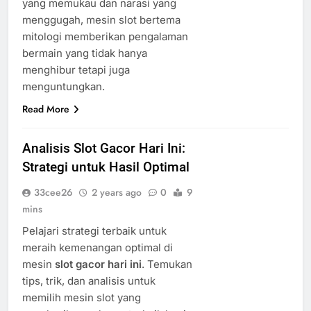
yang memukau dan narasi yang
menggugah, mesin slot bertema
mitologi memberikan pengalaman
bermain yang tidak hanya
menghibur tetapi juga
menguntungkan.
Read More
Analisis Slot Gacor Hari Ini:
Strategi untuk Hasil Optimal
33cee26
2 years ago
0
9
mins
Pelajari strategi terbaik untuk
meraih kemenangan optimal di
mesin
slot gacor hari ini
. Temukan
tips, trik, dan analisis untuk
memilih mesin slot yang