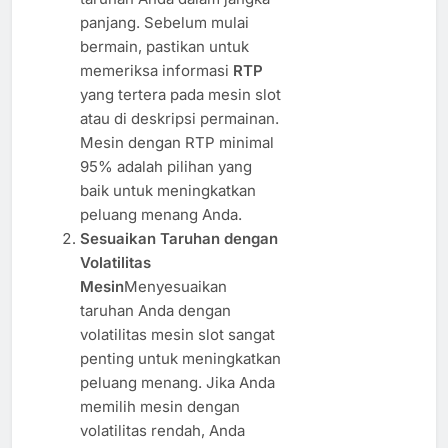
panjang. Sebelum mulai
bermain, pastikan untuk
memeriksa informasi
RTP
yang tertera pada mesin slot
atau di deskripsi permainan.
Mesin dengan RTP minimal
95% adalah pilihan yang
baik untuk meningkatkan
peluang menang Anda.
Sesuaikan Taruhan dengan
Volatilitas
Mesin
Menyesuaikan
taruhan Anda dengan
volatilitas mesin slot sangat
penting untuk meningkatkan
peluang menang. Jika Anda
memilih mesin dengan
volatilitas rendah, Anda