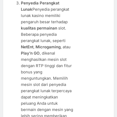
Penyedia Perangkat
Lunak
Penyedia perangkat
lunak kasino memiliki
pengaruh besar terhadap
kualitas permainan
slot.
Beberapa penyedia
perangkat lunak, seperti
NetEnt
,
Microgaming
, atau
Play’n GO
, dikenal
menghasilkan mesin slot
dengan RTP tinggi dan fitur
bonus yang
menguntungkan. Memilih
mesin slot dari penyedia
perangkat lunak terpercaya
dapat meningkatkan
peluang Anda untuk
bermain dengan mesin yang
lebih sering memberikan