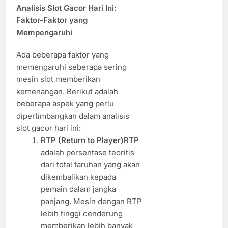
Analisis Slot Gacor Hari Ini:
Faktor-Faktor yang
Mempengaruhi
Ada beberapa faktor yang
memengaruhi seberapa sering
mesin slot memberikan
kemenangan. Berikut adalah
beberapa aspek yang perlu
dipertimbangkan dalam analisis
slot gacor hari ini:
RTP (Return to Player)
RTP
adalah persentase teoritis
dari total taruhan yang akan
dikembalikan kepada
pemain dalam jangka
panjang. Mesin dengan RTP
lebih tinggi cenderung
memberikan lebih banyak