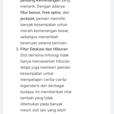
peluang kemenangan
yang
menarik. Dengan adanya
fitur bonus
,
free spins
, dan
jackpot
, pemain memiliki
banyak kesempatan untuk
meraih kemenangan besar,
sekaligus menambah
keseruan selama bermain.
Fitur Edukasi dan Hiburan
Slot bertema mitologi tidak
hanya menawarkan hiburan
tetapi juga memberi pemain
kesempatan untuk
mempelajari cerita-cerita
legendaris dari berbagai
budaya. Ini memberikan nilai
tambah yang tidak
ditemukan pada banyak
mesin slot lain yang lebih