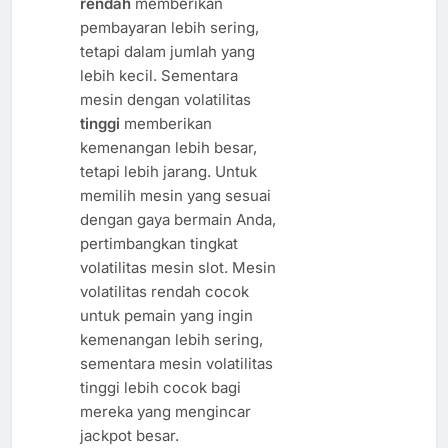
rendah
memberikan
pembayaran lebih sering,
tetapi dalam jumlah yang
lebih kecil. Sementara
mesin dengan volatilitas
tinggi
memberikan
kemenangan lebih besar,
tetapi lebih jarang. Untuk
memilih mesin yang sesuai
dengan gaya bermain Anda,
pertimbangkan tingkat
volatilitas mesin slot. Mesin
volatilitas rendah cocok
untuk pemain yang ingin
kemenangan lebih sering,
sementara mesin volatilitas
tinggi lebih cocok bagi
mereka yang mengincar
jackpot besar.