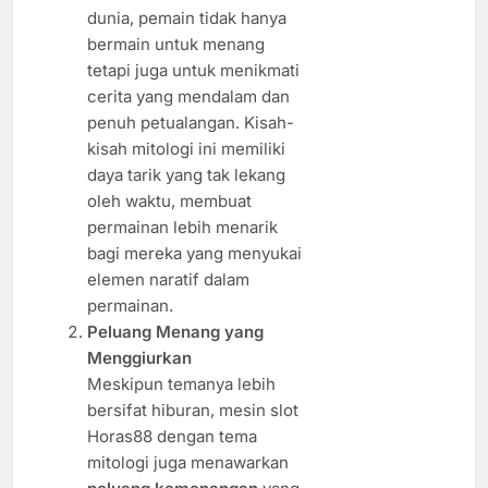
dunia, pemain tidak hanya
bermain untuk menang
tetapi juga untuk menikmati
cerita yang mendalam dan
penuh petualangan. Kisah-
kisah mitologi ini memiliki
daya tarik yang tak lekang
oleh waktu, membuat
permainan lebih menarik
bagi mereka yang menyukai
elemen naratif dalam
permainan.
Peluang Menang yang
Menggiurkan
Meskipun temanya lebih
bersifat hiburan, mesin slot
Horas88 dengan tema
mitologi juga menawarkan