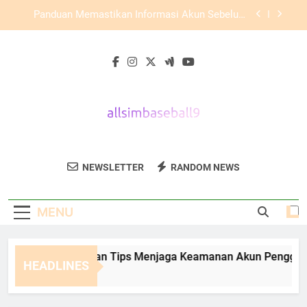
Skip
Panduan Menghindari Akses KAYA787 Login
to
melalui Jaringan Publik
content
Cara Memeriksa Data Akun sebelum
Menggunakan KAYA787 Login
LEBAH4D Login dan Tips Menjaga Keamanan
Akun Pengguna
Panduan Memastikan Informasi Akun Sebelum
Login KAYA787
Panduan Menghindari Akses KAYA787 Login
melalui Jaringan Publik
All Sim Baseball
Mainkan Baseball Online Di All Sim Baseball
Cara Memeriksa Data Akun sebelum
NEWSLETTER
RANDOM NEWS
9
Menggunakan KAYA787 Login
9. Pengalaman Game Yang Seru Dan
Realistis.
MENU
BAH4D Login dan Tips Menjaga Keamanan Akun Pengguna
HEADLINES
Weeks Ago