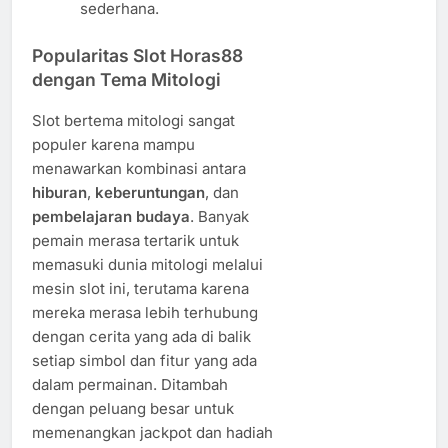
sederhana.
Popularitas Slot Horas88
dengan Tema Mitologi
Slot bertema mitologi sangat
populer karena mampu
menawarkan kombinasi antara
hiburan
,
keberuntungan
, dan
pembelajaran budaya
. Banyak
pemain merasa tertarik untuk
memasuki dunia mitologi melalui
mesin slot ini, terutama karena
mereka merasa lebih terhubung
dengan cerita yang ada di balik
setiap simbol dan fitur yang ada
dalam permainan. Ditambah
dengan peluang besar untuk
memenangkan jackpot dan hadiah