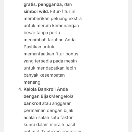
gratis
,
pengganda
, dan
simbol wild
. Fitur-fitur ini
memberikan peluang ekstra
untuk meraih kemenangan
besar tanpa perlu
menambah taruhan Anda.
Pastikan untuk
memanfaatkan fitur bonus
yang tersedia pada mesin
untuk mendapatkan lebih
banyak kesempatan
menang.
Kelola Bankroll Anda
dengan Bijak
Mengelola
bankroll
atau anggaran
permainan dengan bijak
adalah salah satu faktor
kunci dalam meraih hasil
optimal. Tentukan anggaran