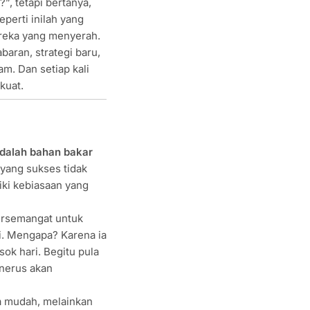
”, tetapi bertanya,
seperti inilah yang
reka yang menyerah.
baran, strategi baru,
am. Dan setiap kali
 kuat.
adalah bahan bakar
ang sukses tidak
iki kebiasaan yang
bersemangat untuk
gi. Mengapa? Karena ia
sok hari. Begitu pula
enerus akan
a mudah, melainkan