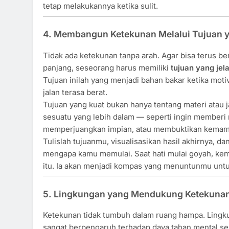
tetap melakukannya ketika sulit.
4. Membangun Ketekunan Melalui Tujuan y
Tidak ada ketekunan tanpa arah. Agar bisa terus be
panjang, seseorang harus memiliki
tujuan yang je
Tujuan inilah yang menjadi bahan bakar ketika mot
jalan terasa berat.
Tujuan yang kuat bukan hanya tentang materi atau 
sesuatu yang lebih dalam — seperti ingin memberi 
memperjuangkan impian, atau membuktikan kemamp
Tulislah tujuanmu, visualisasikan hasil akhirnya, da
mengapa kamu memulai. Saat hati mulai goyah, kem
itu. Ia akan menjadi kompas yang menuntunmu untu
5. Lingkungan yang Mendukung Ketekuna
Ketekunan tidak tumbuh dalam ruang hampa. Lingku
sangat berpengaruh terhadap daya tahan mental ses