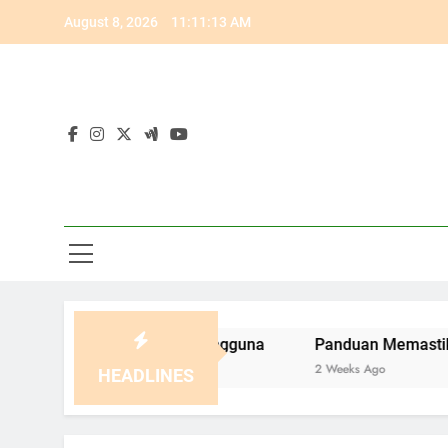
Skip
August 8, 2026
11:11:14 AM
to
content
All
Mainkan Ba
Keamanan Akun Pengguna
Panduan Memastikan Informa
2 Weeks Ago
HEADLINES