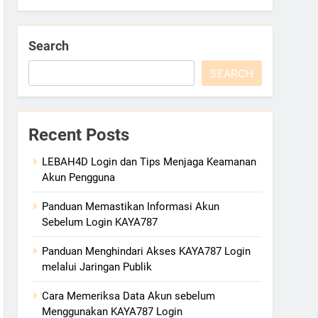
Search
SEARCH
Recent Posts
LEBAH4D Login dan Tips Menjaga Keamanan
Akun Pengguna
Panduan Memastikan Informasi Akun
Sebelum Login KAYA787
Panduan Menghindari Akses KAYA787 Login
melalui Jaringan Publik
Cara Memeriksa Data Akun sebelum
Menggunakan KAYA787 Login