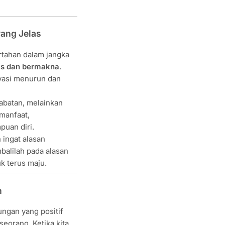
ang Jelas
rtahan dalam jangka
las dan bermakna
.
ivasi menurun dan
jabatan, melainkan
manfaat,
uan diri.
n ingat alasan
balilah pada alasan
k terus maju.
n
ngan yang positif
eorang. Ketika kita