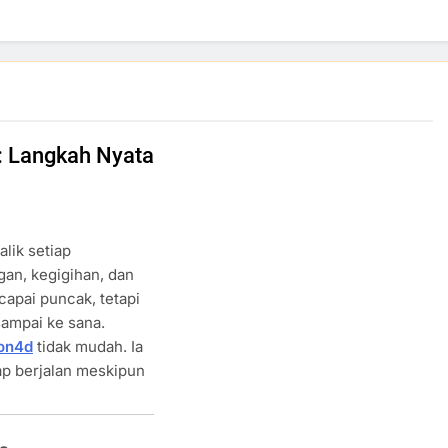
 Langkah Nyata
lik setiap
gan, kegigihan, dan
capai puncak, tetapi
sampai ke sana.
ion4d
tidak mudah. Ia
p berjalan meskipun