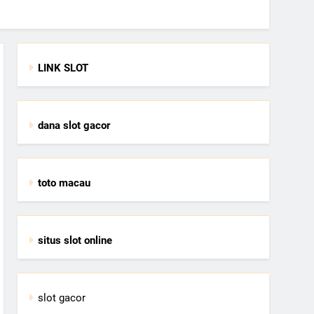
LINK SLOT
dana slot gacor
toto macau
situs slot online
slot gacor