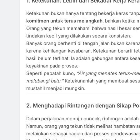
1. Ketekunan: Lebih dari Sekadar Kerja Ker
Ketekunan bukan hanya tentang bekerja keras tanpa 
komitmen untuk terus melangkah
, bahkan ketika m
Orang yang tekun memahami bahwa hasil besar serin
tindakan kecil yang dilakukan secara konsisten.
Banyak orang berhenti di tengah jalan bukan karena
karena kehilangan kesabaran. Ketekunan berarti te
hasil belum terlihat. Ia adalah gabungan antara kes
keyakinan pada proses.
Seperti pepatah kuno,
“Air yang menetes terus-me
melubangi batu.”
Ketekunanlah yang membuat sesu
mustahil menjadi mungkin.
2. Menghadapi Rintangan dengan Sikap Pos
Dalam perjalanan menuju puncak, rintangan adalah h
Namun, orang yang tekun tidak melihat hambatan s
melainkan sebagai bagian dari proses pendewasaa