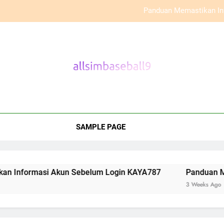
Panduan Memastikan In
Panduan Menghindari Akses K
Cara Memeriksa Data Akun
LEBAH4D Login dan T
 Sim Baseball 9
Panduan Memastikan In
seball Online Di All Sim Baseball 9. Pengalaman Game Yang Se
Panduan Menghindari Akses K
SAMPLE PAGE
Cara Memeriksa Data Akun
si Akun Sebelum Login KAYA787
Panduan Menghindari 
3 Weeks Ago