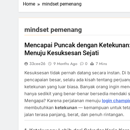
Home
mindset pemenang
mindset pemenang
Mencapai Puncak dengan Ketekunan:
Menuju Kesuksesan Sejati
33cee26
9 Months Ago
0
7 Mins
Kesuksesan tidak pernah datang secara instan. Di ba
pencapaian besar, selalu ada kisah tentang perjuan
ketekunan yang luar biasa. Banyak orang ingin men
hanya sedikit yang benar-benar bersedia mendaki 
Mengapa? Karena perjalanan menuju
login champ
membutuhkan
ketekunan
— kemampuan untuk teta
jalan terasa panjang, berat, dan penuh rintangan.