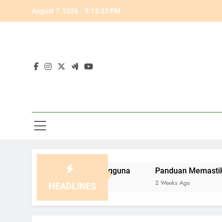
Skip
August 7, 2026
9:13:24 PM
to
content
All
Mainkan Ba
eamanan Akun Pengguna
Panduan Memastikan Informas
2 Weeks Ago
HEADLINES