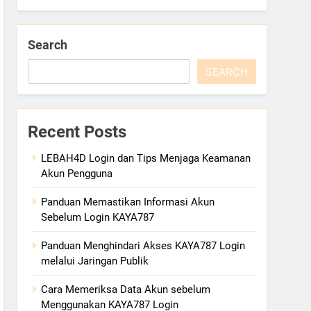
Search
SEARCH
Recent Posts
LEBAH4D Login dan Tips Menjaga Keamanan
Akun Pengguna
Panduan Memastikan Informasi Akun
Sebelum Login KAYA787
Panduan Menghindari Akses KAYA787 Login
melalui Jaringan Publik
Cara Memeriksa Data Akun sebelum
Menggunakan KAYA787 Login