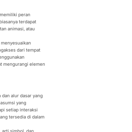
memiliki peran
iasanya terdapat
atan animasi, atau
 menyesuaikan
ngakses dari tempat
menggunakan
at mengurangi elemen
dan alur dasar yang
 asumsi yang
pi setiap interaksi
ang tersedia di dalam
 arti simbol, dan