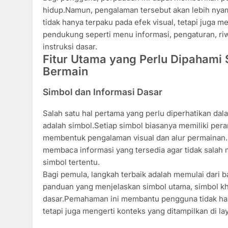
hidup.Namun, pengalaman tersebut akan lebih nya
tidak hanya terpaku pada efek visual, tetapi juga m
pendukung seperti menu informasi, pengaturan, riw
instruksi dasar.
Fitur Utama yang Perlu Dipahami
Bermain
Simbol dan Informasi Dasar
Salah satu hal pertama yang perlu diperhatikan da
adalah simbol.Setiap simbol biasanya memiliki per
membentuk pengalaman visual dan alur permainan
membaca informasi yang tersedia agar tidak salah
simbol tertentu.
Bagi pemula, langkah terbaik adalah memulai dari b
panduan yang menjelaskan simbol utama, simbol kh
dasar.Pemahaman ini membantu pengguna tidak han
tetapi juga mengerti konteks yang ditampilkan di lay