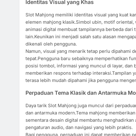
Identitas Visual yang Khas
Slot Mahjong memiliki identitas visual yang kuat kar
elemen mahjong klasik.Simbol ubin, motif oriental,
animasi digital membuat tampilannya berbeda dari 
lain.Keunikan ini menjadi salah satu alasan menga
dikenali oleh pengguna.
Namun, visual yang menarik tetap perlu dipahami 
tepat.Pengguna baru sebaiknya memperhatikan fung
posisi tombol, informasi yang muncul di layar, dan
memberikan respons terhadap interaksi.Tampilan ya
terasa lebih mudah dipahami jika pengguna mengena
Perpaduan Tema Klasik dan Antarmuka M
Daya tarik Slot Mahjong juga muncul dari perpadua
dan antarmuka modern.Tema mahjong memberikan k
sementara desain digital membantu menghadirkan an
pengaturan audio, dan navigasi yang lebih praktis.
Bagi pengguna, perpaduan ini dapat memberikan p