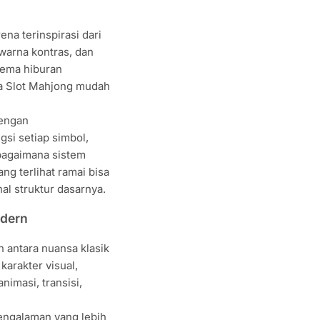
ena terinspirasi dari
 warna kontras, dan
tema hiburan
pa Slot Mahjong mudah
dengan
si setiap simbol,
 bagaimana sistem
ng terlihat ramai bisa
l struktur dasarnya.
odern
n antara nuansa klasik
arakter visual,
imasi, transisi,
engalaman yang lebih