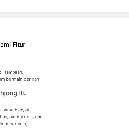
ami Fitur
, tampilan,
um bermain dengan
jong Itu
al yang banyak
has, simbol unik, dan
elum bermain,