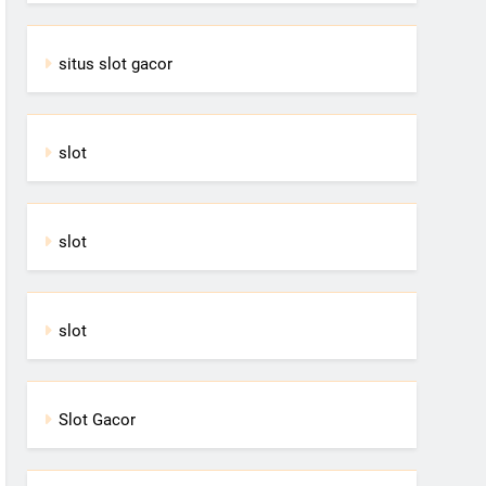
situs slot gacor
slot
slot
slot
Slot Gacor