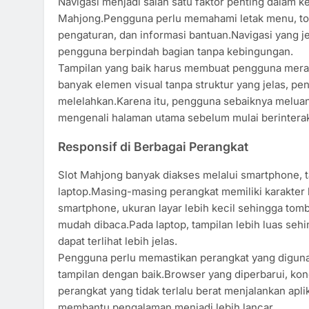
Navigasi menjadi salah satu faktor penting dalam 
Mahjong.Pengguna perlu memahami letak menu, to
pengaturan, dan informasi bantuan.Navigasi yang 
pengguna berpindah bagian tanpa kebingungan.
Tampilan yang baik harus membuat pengguna merasa
banyak elemen visual tanpa struktur yang jelas, pe
melelahkan.Karena itu, pengguna sebaiknya melua
mengenali halaman utama sebelum mulai berinteraks
Responsif di Berbagai Perangkat
Slot Mahjong banyak diakses melalui smartphone, t
laptop.Masing-masing perangkat memiliki karakter
smartphone, ukuran layar lebih kecil sehingga tomb
mudah dibaca.Pada laptop, tampilan lebih luas sehin
dapat terlihat lebih jelas.
Pengguna perlu memastikan perangkat yang digu
tampilan dengan baik.Browser yang diperbarui, kone
perangkat yang tidak terlalu berat menjalankan aplik
membantu pengalaman menjadi lebih lancar.