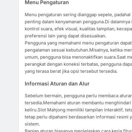
Menu Pengaturan
Menu pengaturan sering dianggap sepele, padahal 
penting dalam kenyamanan pengguna.Di dalamnya b
kontrol suara, efek visual, kualitas tampilan, kecep
preferensi lain yang dapat disesuaikan.
Pengguna yang memahami menu pengaturan dapat
pengalaman sesuai kebutuhan.Misalnya, ketika me
umum, pengguna bisa menonaktifkan suara.Saat 
perangkat dengan koneksi terbatas, pengguna dap
yang terasa berat jika opsi tersebut tersedia.
Informasi Aturan dan Alur
Sebelum bermain, pengguna perlu membaca aturan 
tersedia.Memahami aturan membantu menghindari
keliru.Slot Mahjong memiliki tampilan interaktif, teta
tetap perlu dipahami berdasarkan informasi resmi y
sistem.
Bagian aturan biasanya menjelaskan cara kerja fitur,