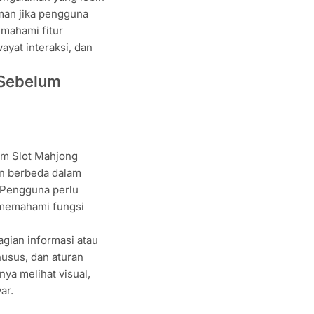
man jika pengguna
emahami fitur
ayat interaksi, dan
 Sebelum
lam Slot Mahjong
an berbeda dalam
.Pengguna perlu
 memahami fungsi
agian informasi atau
usus, dan aturan
ya melihat visual,
ar.