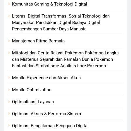
Komunitas Gaming & Teknologi Digital
Literasi Digital Transformasi Sosial Teknologi dan
Masyarakat Pendidikan Digital Budaya Digital
Pengembangan Sumber Daya Manusia
Manajemen Ritme Bermain
Mitologi dan Cerita Rakyat Pokémon Pokémon Langka
dan Misterius Sejarah dan Ramalan Dunia Pokémon
Fantasi dan Simbolisme Analisis Lore Pokémon
Mobile Experience dan Akses Akun
Mobile Optimization
Optimalisasi Layanan
Optimasi Akses & Performa Sistem
Optimasi Pengalaman Pengguna Digital