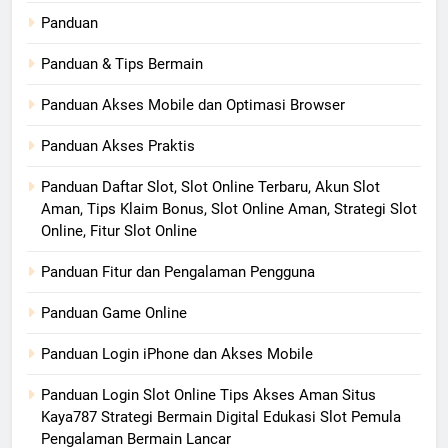
Panduan
Panduan & Tips Bermain
Panduan Akses Mobile dan Optimasi Browser
Panduan Akses Praktis
Panduan Daftar Slot, Slot Online Terbaru, Akun Slot
Aman, Tips Klaim Bonus, Slot Online Aman, Strategi Slot
Online, Fitur Slot Online
Panduan Fitur dan Pengalaman Pengguna
Panduan Game Online
Panduan Login iPhone dan Akses Mobile
Panduan Login Slot Online Tips Akses Aman Situs
Kaya787 Strategi Bermain Digital Edukasi Slot Pemula
Pengalaman Bermain Lancar