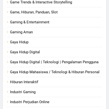
Game Trends & Interactive Storytelling
Game, Hiburan, Panduan, Slot
Gaming & Entertainment
Gaming Aman
Gaya Hidup
Gaya Hidup Digital
Gaya Hidup Digital | Teknologi | Pengalaman Pengguna
Gaya Hidup Mahasiswa / Teknologi & Hiburan Personal
Hiburan Interaktif
Industri Gaming
Industri Perjudian Online