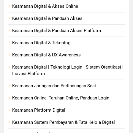
Keamanan Digital & Akses Online
Keamanan Digital & Panduan Akses
Keamanan Digital & Panduan Akses Platform
Keamanan Digital & Teknologi
Keamanan Digital & UX Awareness
Keamanan Digital | Teknologi Login | Sistem Otentikasi |
Inovasi Platform
Keamanan Jaringan dan Perlindungan Sesi
Keamanan Online, Taruhan Online, Panduan Login
Keamanan Platform Digital
Keamanan Sistem Pembayaran & Tata Kelola Digital