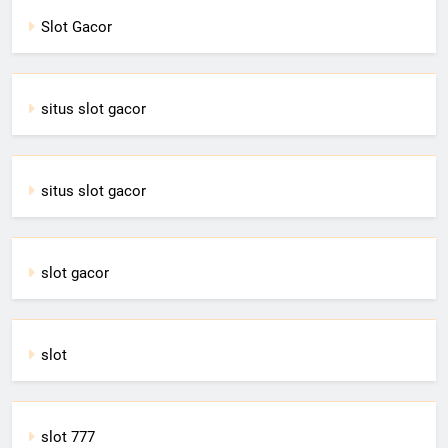
Slot Gacor
situs slot gacor
situs slot gacor
slot gacor
slot
slot 777