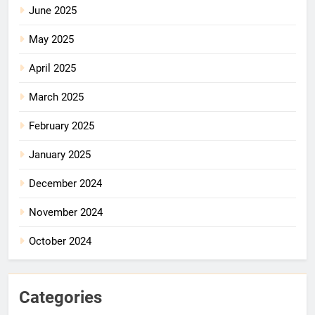
June 2025
May 2025
April 2025
March 2025
February 2025
January 2025
December 2024
November 2024
October 2024
Categories