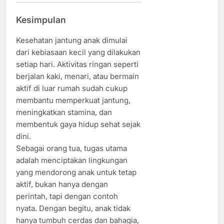
Kesimpulan
Kesehatan jantung anak dimulai
dari kebiasaan kecil yang dilakukan
setiap hari. Aktivitas ringan seperti
berjalan kaki, menari, atau bermain
aktif di luar rumah sudah cukup
membantu memperkuat jantung,
meningkatkan stamina, dan
membentuk gaya hidup sehat sejak
dini.
Sebagai orang tua, tugas utama
adalah menciptakan lingkungan
yang mendorong anak untuk tetap
aktif, bukan hanya dengan
perintah, tapi dengan contoh
nyata. Dengan begitu, anak tidak
hanya tumbuh cerdas dan bahagia,