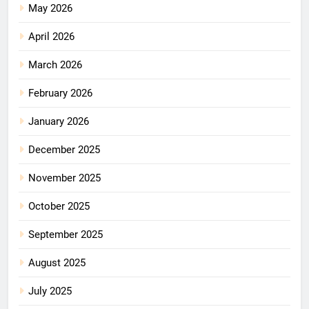
May 2026
April 2026
March 2026
February 2026
January 2026
December 2025
November 2025
October 2025
September 2025
August 2025
July 2025