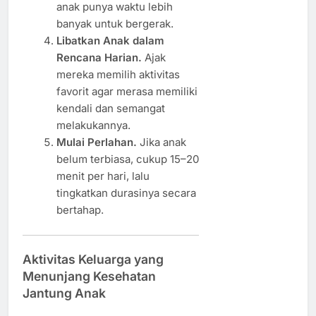
anak punya waktu lebih
banyak untuk bergerak.
Libatkan Anak dalam
Rencana Harian.
Ajak
mereka memilih aktivitas
favorit agar merasa memiliki
kendali dan semangat
melakukannya.
Mulai Perlahan.
Jika anak
belum terbiasa, cukup 15–20
menit per hari, lalu
tingkatkan durasinya secara
bertahap.
Aktivitas Keluarga yang
Menunjang Kesehatan
Jantung Anak