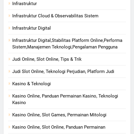
Infrastruktur
Infrastruktur Cloud & Observabilitas Sistem
Infrastruktur Digital
Infrastruktur Digital,Stabilitas Platform Online,Performa
Sistem,Manajemen Teknologi,Pengalaman Pengguna
Judi Online, Slot Online, Tips & Trik
Judi Slot Online, Teknologi Perjudian, Platform Judi
Kasino & Teknologi
Kasino Online, Panduan Permainan Kasino, Teknologi
Kasino
Kasino Online, Slot Games, Permainan Mitologi
Kasino Online, Slot Online, Panduan Permainan