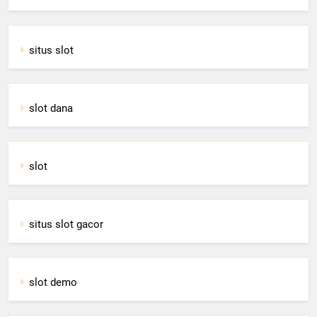
situs slot
slot dana
slot
situs slot gacor
slot demo