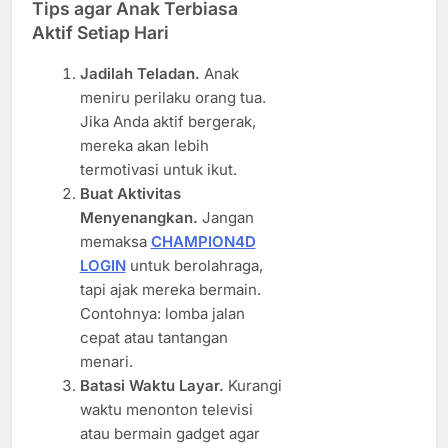
Tips agar Anak Terbiasa
Aktif Setiap Hari
Jadilah Teladan.
Anak
meniru perilaku orang tua.
Jika Anda aktif bergerak,
mereka akan lebih
termotivasi untuk ikut.
Buat Aktivitas
Menyenangkan.
Jangan
memaksa
CHAMPION4D
LOGIN
untuk berolahraga,
tapi ajak mereka bermain.
Contohnya: lomba jalan
cepat atau tantangan
menari.
Batasi Waktu Layar.
Kurangi
waktu menonton televisi
atau bermain gadget agar