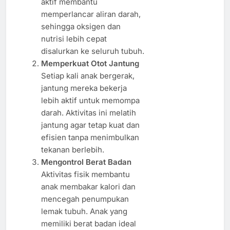
aktif membantu
memperlancar aliran darah,
sehingga oksigen dan
nutrisi lebih cepat
disalurkan ke seluruh tubuh.
Memperkuat Otot Jantung
Setiap kali anak bergerak,
jantung mereka bekerja
lebih aktif untuk memompa
darah. Aktivitas ini melatih
jantung agar tetap kuat dan
efisien tanpa menimbulkan
tekanan berlebih.
Mengontrol Berat Badan
Aktivitas fisik membantu
anak membakar kalori dan
mencegah penumpukan
lemak tubuh. Anak yang
memiliki berat badan ideal