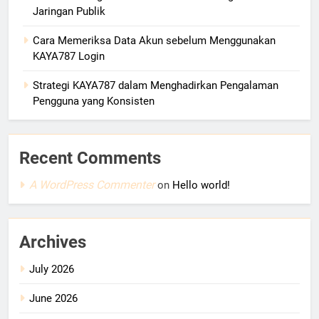
Jaringan Publik
Cara Memeriksa Data Akun sebelum Menggunakan
KAYA787 Login
Strategi KAYA787 dalam Menghadirkan Pengalaman
Pengguna yang Konsisten
Recent Comments
A WordPress Commenter
on
Hello world!
Archives
July 2026
June 2026