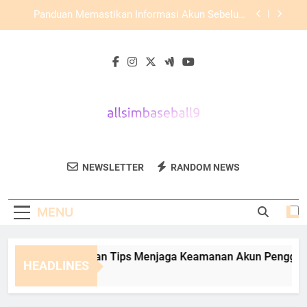
Skip
Panduan Menghindari Akses KAYA787 Login
to
melalui Jaringan Publik
content
Cara Memeriksa Data Akun sebelum
Menggunakan KAYA787 Login
LEBAH4D Login dan Tips Menjaga Keamanan
Akun Pengguna
Panduan Memastikan Informasi Akun Sebelum
Login KAYA787
Panduan Menghindari Akses KAYA787 Login
melalui Jaringan Publik
All Sim Baseball
Mainkan Baseball Online Di All Sim Baseball
Cara Memeriksa Data Akun sebelum
NEWSLETTER
RANDOM NEWS
9
Menggunakan KAYA787 Login
9. Pengalaman Game Yang Seru Dan
Realistis.
MENU
EBAH4D Login dan Tips Menjaga Keamanan Akun Pengguna
HEADLINES
Weeks Ago