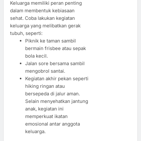
Keluarga memiliki peran penting
dalam membentuk kebiasaan
sehat. Coba lakukan kegiatan
keluarga yang melibatkan gerak
tubuh, seperti:
Piknik ke taman sambil
bermain frisbee atau sepak
bola kecil.
Jalan sore bersama sambil
mengobrol santai.
Kegiatan akhir pekan seperti
hiking ringan atau
bersepeda di jalur aman.
Selain menyehatkan jantung
anak, kegiatan ini
memperkuat ikatan
emosional antar anggota
keluarga.