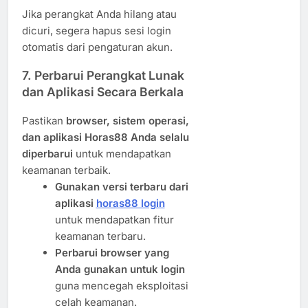
Jika perangkat Anda hilang atau
dicuri, segera hapus sesi login
otomatis dari pengaturan akun.
7. Perbarui Perangkat Lunak
dan Aplikasi Secara Berkala
Pastikan
browser, sistem operasi,
dan aplikasi Horas88 Anda selalu
diperbarui
untuk mendapatkan
keamanan terbaik.
Gunakan versi terbaru dari
aplikasi
horas88 login
untuk mendapatkan fitur
keamanan terbaru.
Perbarui browser yang
Anda gunakan untuk login
guna mencegah eksploitasi
celah keamanan.