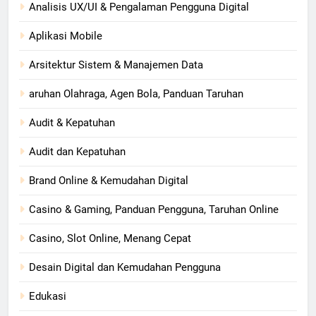
Analisis UX/UI & Pengalaman Pengguna Digital
Aplikasi Mobile
Arsitektur Sistem & Manajemen Data
aruhan Olahraga, Agen Bola, Panduan Taruhan
Audit & Kepatuhan
Audit dan Kepatuhan
Brand Online & Kemudahan Digital
Casino & Gaming, Panduan Pengguna, Taruhan Online
Casino, Slot Online, Menang Cepat
Desain Digital dan Kemudahan Pengguna
Edukasi