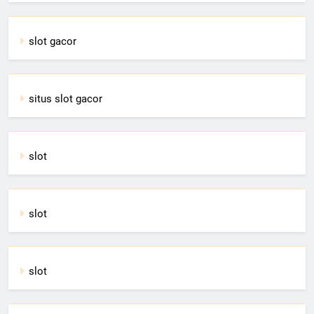
slot gacor
situs slot gacor
slot
slot
slot