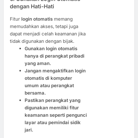
dengan Hati-Hati
Fitur
login otomatis
memang
memudahkan akses, tetapi juga
dapat menjadi celah keamanan jika
tidak digunakan dengan bijak.
Gunakan login otomatis
hanya di perangkat pribadi
yang aman.
Jangan mengaktifkan login
otomatis di komputer
umum atau perangkat
bersama.
Pastikan perangkat yang
digunakan memiliki fitur
keamanan seperti pengunci
layar atau pemindai sidik
jari.