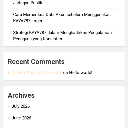
Jaringan Publik
Cara Memeriksa Data Akun sebelum Menggunakan
KAYA787 Login
Strategi KAYA787 dalam Menghadirkan Pengalaman
Pengguna yang Konsisten
Recent Comments
A WordPress Commenter
on
Hello world!
Archives
July 2026
June 2026