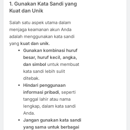
1. Gunakan Kata Sandi yang
Kuat dan Unik
Salah satu aspek utama dalam
menjaga keamanan akun Anda
adalah menggunakan kata sandi
yang
kuat dan unik
.
Gunakan kombinasi huruf
besar, huruf kecil, angka,
dan simbol
untuk membuat
kata sandi lebih sulit
ditebak.
Hindari penggunaan
informasi pribadi
, seperti
tanggal lahir atau nama
lengkap, dalam kata sandi
Anda.
Jangan gunakan kata sandi
yang sama untuk berbagai