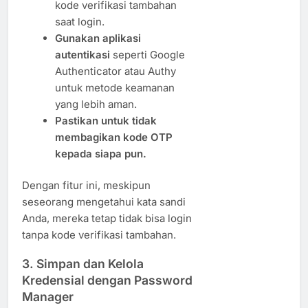
kode verifikasi tambahan
saat login.
Gunakan aplikasi
autentikasi
seperti Google
Authenticator atau Authy
untuk metode keamanan
yang lebih aman.
Pastikan untuk tidak
membagikan kode OTP
kepada siapa pun.
Dengan fitur ini, meskipun
seseorang mengetahui kata sandi
Anda, mereka tetap tidak bisa login
tanpa kode verifikasi tambahan.
3. Simpan dan Kelola
Kredensial dengan Password
Manager