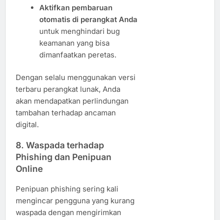
Aktifkan pembaruan
otomatis di perangkat Anda
untuk menghindari bug
keamanan yang bisa
dimanfaatkan peretas.
Dengan selalu menggunakan versi
terbaru perangkat lunak, Anda
akan mendapatkan perlindungan
tambahan terhadap ancaman
digital.
8. Waspada terhadap
Phishing dan Penipuan
Online
Penipuan phishing sering kali
mengincar pengguna yang kurang
waspada dengan mengirimkan