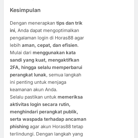
Kesimpulan
Dengan menerapkan
tips dan trik
ini
, Anda dapat mengoptimalkan
pengalaman login di Horas88 agar
lebih
aman, cepat, dan efisien
.
Mulai dari
menggunakan kata
sandi yang kuat, mengaktifkan
2FA, hingga selalu memperbarui
perangkat lunak
, semua langkah
ini penting untuk menjaga
keamanan akun Anda.
Selalu pastikan untuk
memeriksa
aktivitas login secara rutin,
menghindari perangkat publik,
serta waspada terhadap ancaman
phishing
agar akun Horas88 tetap
terlindungi. Dengan langkah yang