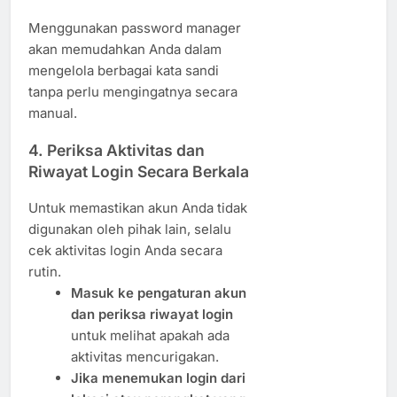
Menggunakan password manager
akan memudahkan Anda dalam
mengelola berbagai kata sandi
tanpa perlu mengingatnya secara
manual.
4. Periksa Aktivitas dan
Riwayat Login Secara Berkala
Untuk memastikan akun Anda tidak
digunakan oleh pihak lain, selalu
cek aktivitas login Anda secara
rutin.
Masuk ke pengaturan akun
dan periksa riwayat login
untuk melihat apakah ada
aktivitas mencurigakan.
Jika menemukan login dari