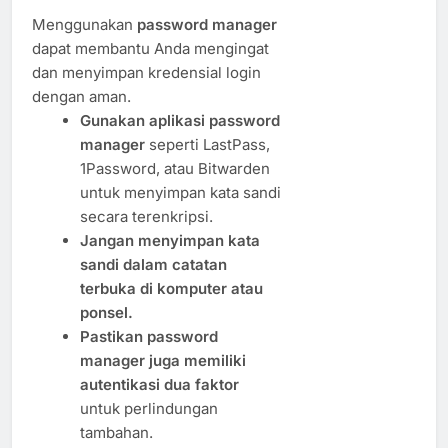
Menggunakan
password manager
dapat membantu Anda mengingat
dan menyimpan kredensial login
dengan aman.
Gunakan aplikasi password
manager
seperti LastPass,
1Password, atau Bitwarden
untuk menyimpan kata sandi
secara terenkripsi.
Jangan menyimpan kata
sandi dalam catatan
terbuka di komputer atau
ponsel.
Pastikan password
manager juga memiliki
autentikasi dua faktor
untuk perlindungan
tambahan.