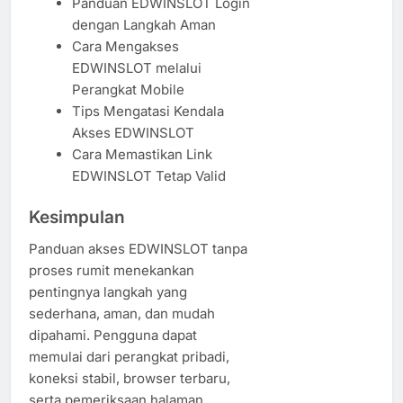
Panduan EDWINSLOT Login
dengan Langkah Aman
Cara Mengakses
EDWINSLOT melalui
Perangkat Mobile
Tips Mengatasi Kendala
Akses EDWINSLOT
Cara Memastikan Link
EDWINSLOT Tetap Valid
Kesimpulan
Panduan akses EDWINSLOT tanpa
proses rumit menekankan
pentingnya langkah yang
sederhana, aman, dan mudah
dipahami. Pengguna dapat
memulai dari perangkat pribadi,
koneksi stabil, browser terbaru,
serta pemeriksaan halaman