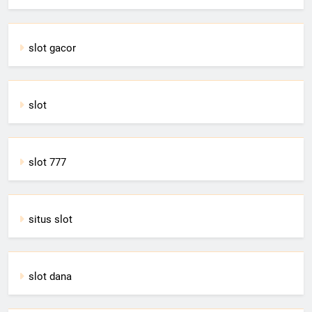
slot gacor
slot
slot 777
situs slot
slot dana