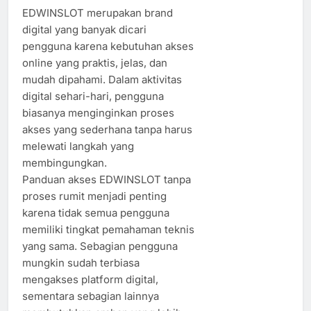
EDWINSLOT merupakan brand
digital yang banyak dicari
pengguna karena kebutuhan akses
online yang praktis, jelas, dan
mudah dipahami. Dalam aktivitas
digital sehari-hari, pengguna
biasanya menginginkan proses
akses yang sederhana tanpa harus
melewati langkah yang
membingungkan.
Panduan akses EDWINSLOT tanpa
proses rumit menjadi penting
karena tidak semua pengguna
memiliki tingkat pemahaman teknis
yang sama. Sebagian pengguna
mungkin sudah terbiasa
mengakses platform digital,
sementara sebagian lainnya