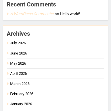
Recent Comments
A WordPress Commenter
on
Hello world!
Archives
July 2026
June 2026
May 2026
April 2026
March 2026
February 2026
January 2026