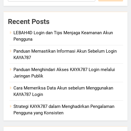
Recent Posts
LEBAH4D Login dan Tips Menjaga Keamanan Akun
Pengguna
Panduan Memastikan Informasi Akun Sebelum Login
KAYA787
Panduan Menghindari Akses KAYA787 Login melalui
Jaringan Publik
Cara Memeriksa Data Akun sebelum Menggunakan
KAYA787 Login
Strategi KAYA787 dalam Menghadirkan Pengalaman
Pengguna yang Konsisten