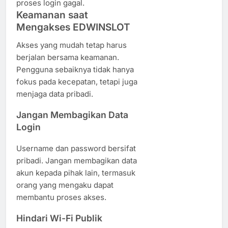
proses login gagal.
Keamanan saat
Mengakses EDWINSLOT
Akses yang mudah tetap harus
berjalan bersama keamanan.
Pengguna sebaiknya tidak hanya
fokus pada kecepatan, tetapi juga
menjaga data pribadi.
Jangan Membagikan Data
Login
Username dan password bersifat
pribadi. Jangan membagikan data
akun kepada pihak lain, termasuk
orang yang mengaku dapat
membantu proses akses.
Hindari Wi-Fi Publik