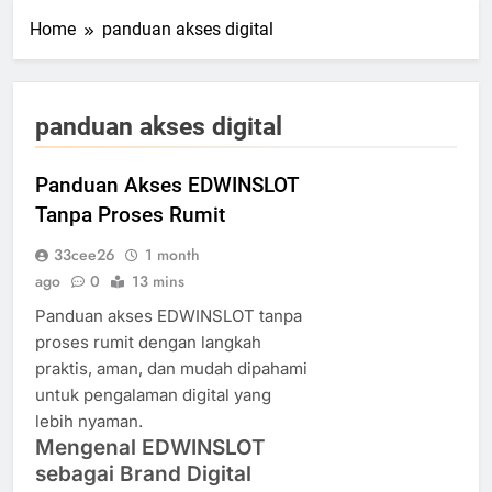
Home
panduan akses digital
panduan akses digital
Panduan Akses EDWINSLOT
Tanpa Proses Rumit
33cee26
1 month
ago
0
13 mins
Panduan akses EDWINSLOT tanpa
proses rumit dengan langkah
praktis, aman, dan mudah dipahami
untuk pengalaman digital yang
lebih nyaman.
Mengenal EDWINSLOT
sebagai Brand Digital