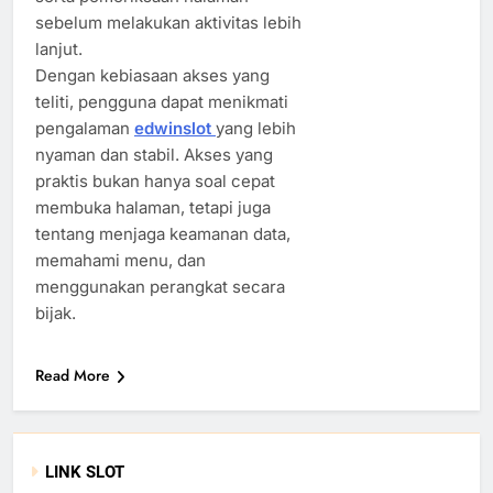
sebelum melakukan aktivitas lebih
lanjut.
Dengan kebiasaan akses yang
teliti, pengguna dapat menikmati
pengalaman
edwinslot
yang lebih
nyaman dan stabil. Akses yang
praktis bukan hanya soal cepat
membuka halaman, tetapi juga
tentang menjaga keamanan data,
memahami menu, dan
menggunakan perangkat secara
bijak.
Read More
LINK SLOT